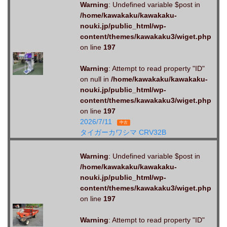
Warning
: Undefined variable $post in
/home/kawakaku/kawakaku-
nouki.jp/public_html/wp-
content/themes/kawakaku3/wiget.php
on line
197
Warning
: Attempt to read property "ID"
on null in
/home/kawakaku/kawakaku-
nouki.jp/public_html/wp-
content/themes/kawakaku3/wiget.php
on line
197
2026/7/11
中古
タイガーカワシマ CRV32B
Warning
: Undefined variable $post in
/home/kawakaku/kawakaku-
nouki.jp/public_html/wp-
content/themes/kawakaku3/wiget.php
on line
197
Warning
: Attempt to read property "ID"