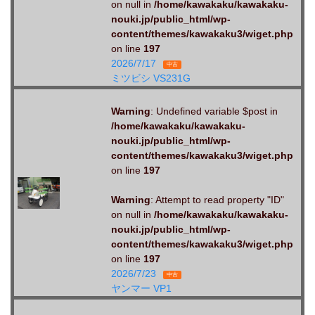
on null in
/home/kawakaku/kawakaku-
nouki.jp/public_html/wp-
content/themes/kawakaku3/wiget.php
on line
197
2026/7/17
中古
ミツビシ VS231G
Warning
: Undefined variable $post in
/home/kawakaku/kawakaku-
nouki.jp/public_html/wp-
content/themes/kawakaku3/wiget.php
on line
197
Warning
: Attempt to read property "ID"
on null in
/home/kawakaku/kawakaku-
nouki.jp/public_html/wp-
content/themes/kawakaku3/wiget.php
on line
197
2026/7/23
中古
ヤンマー VP1