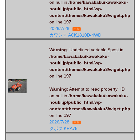
on null in
/home/kawakaku/kawakaku-
nouki.jp/public_html/wp-
content/themes/kawakaku3/wiget.php
on line
197
2026/7/28
中古
カワシマ ACK1810D-4WD
Warning
: Undefined variable $post in
/home/kawakaku/kawakaku-
nouki.jp/public_html/wp-
content/themes/kawakaku3/wiget.php
on line
197
Warning
: Attempt to read property "ID"
on null in
/home/kawakaku/kawakaku-
nouki.jp/public_html/wp-
content/themes/kawakaku3/wiget.php
on line
197
2026/7/28
中古
クボタ KRA75