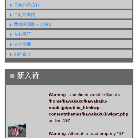
ご契約の流れ
ご利用案内
農機具買取・お探し
安心保証
会社概要
お問合せ
Warning
: Undefined variable $post in
/home/kawakaku/kawakaku-
nouki.jp/public_html/wp-
content/themes/kawakaku3/wiget.php
on line
197
Warning
: Attempt to read property "ID"