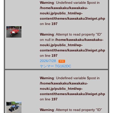
Warning
: Undefined variable $post in
/home/kawakaku/kawakaku-
nouki.jp/public_html/wp-
content/themes/kawakaku3/wiget.php
on line
197
Warning
: Attempt to read property "ID"
on null in
/home/kawakaku/kawakaku-
nouki.jp/public_html/wp-
content/themes/kawakaku3/wiget.php
on line
197
2026/7/28
中古
ヤンマー TG162DC
Warning
: Undefined variable $post in
/home/kawakaku/kawakaku-
nouki.jp/public_html/wp-
content/themes/kawakaku3/wiget.php
on line
197
Warning
: Attempt to read property "ID"