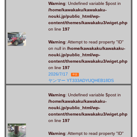
Warning
: Undefined variable $post in
/home/kawakaku/kawakaku-
nouki.jp/public_html/wp-
content/themes/kawakaku3/wiget.php
on line
197
Warning
: Attempt to read property "ID"
on null in
/home/kawakaku/kawakaku-
nouki.jp/public_html/wp-
content/themes/kawakaku3/wiget.php
on line
197
2026/7/17
中古
ヤンマー YT333ADYUQHEB18DS
Warning
: Undefined variable $post in
/home/kawakaku/kawakaku-
nouki.jp/public_html/wp-
content/themes/kawakaku3/wiget.php
on line
197
Warning
: Attempt to read property "ID"