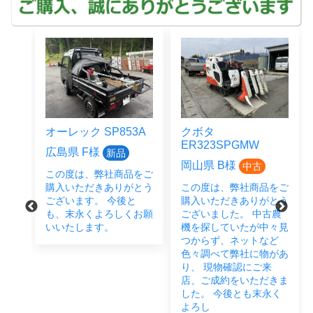
オーレック SP853A
クボタ
ER323SPGMW
広島県 F様
新品
岡山県 B様
中古
この度は、弊社商品をご
をご
購入いただきありがとう
この度は、弊社商品をご
とう
ございます。 今後と
購入いただきありがとう
後と
も、末永くよろしくお願
ございました。 中古農
い致
いいたします。
機を探していたが中々見
つからず、ネットなど
色々調べて弊社に物があ
り、 現物確認にご来
店、ご成約をいただきま
した。 今後とも末永く
よろし