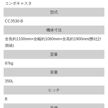
コンポキャスタ
型式
CC3530-B
機体寸法
全長約1100mm×全幅約1060mm×全高約1900mm(弊社計
測値)
質量
97kg
容量
350L
ヒッチ
B
装備