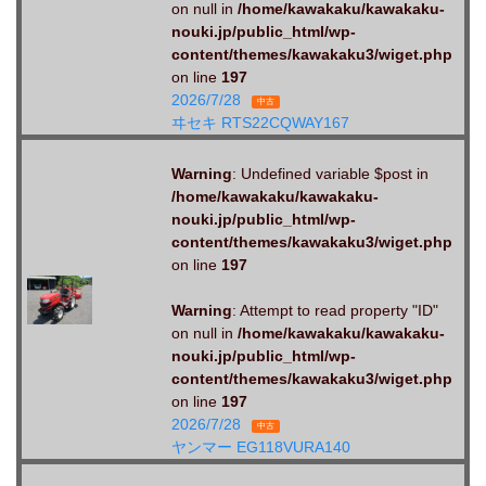
on null in
/home/kawakaku/kawakaku-
nouki.jp/public_html/wp-
content/themes/kawakaku3/wiget.php
on line
197
2026/7/28
中古
ヰセキ RTS22CQWAY167
Warning
: Undefined variable $post in
/home/kawakaku/kawakaku-
nouki.jp/public_html/wp-
content/themes/kawakaku3/wiget.php
on line
197
Warning
: Attempt to read property "ID"
on null in
/home/kawakaku/kawakaku-
nouki.jp/public_html/wp-
content/themes/kawakaku3/wiget.php
on line
197
2026/7/28
中古
ヤンマー EG118VURA140