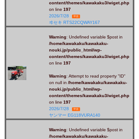
content/themes/kawakaku3/wiget.php
on line
197
2026/7/28
中古
ヰセキ RTS22CQWAY167
Warning
: Undefined variable $post in
/home/kawakaku/kawakaku-
nouki.jp/public_html/wp-
content/themes/kawakaku3/wiget.php
on line
197
Warning
: Attempt to read property "ID"
on null in
/home/kawakaku/kawakaku-
nouki.jp/public_html/wp-
content/themes/kawakaku3/wiget.php
on line
197
2026/7/28
中古
ヤンマー EG118VURA140
Warning
: Undefined variable $post in
/home/kawakaku/kawakaku-