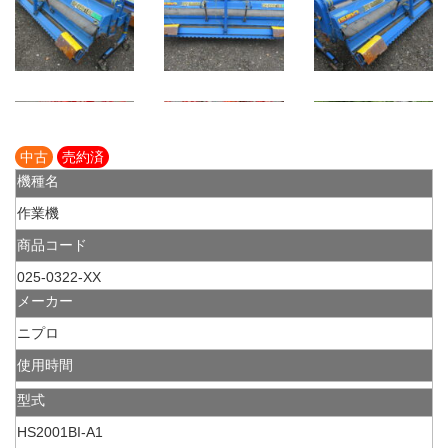
中古
売約済
機種名
作業機
商品コード
025-0322-XX
メーカー
ニプロ
使用時間
型式
HS2001BI-A1