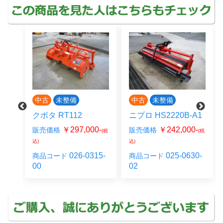
中古
未整備
中古
未整備
クボタ RT112
ニプロ HS2220B-A1
￥297,000-
￥242,000-
販売価格
販売価格
(税
(税
0-
(税
込)
込)
026-0315-
025-0630-
商品コード
商品コード
07-
00
02