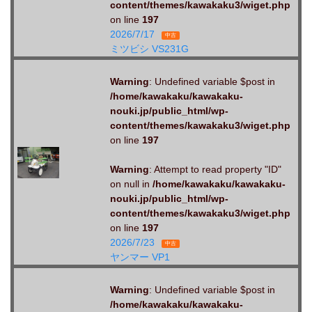
content/themes/kawakaku3/wiget.php
on line
197
2026/7/17
中古
ミツビシ VS231G
Warning
: Undefined variable $post in
/home/kawakaku/kawakaku-
nouki.jp/public_html/wp-
content/themes/kawakaku3/wiget.php
on line
197
Warning
: Attempt to read property "ID"
on null in
/home/kawakaku/kawakaku-
nouki.jp/public_html/wp-
content/themes/kawakaku3/wiget.php
on line
197
2026/7/23
中古
ヤンマー VP1
Warning
: Undefined variable $post in
/home/kawakaku/kawakaku-