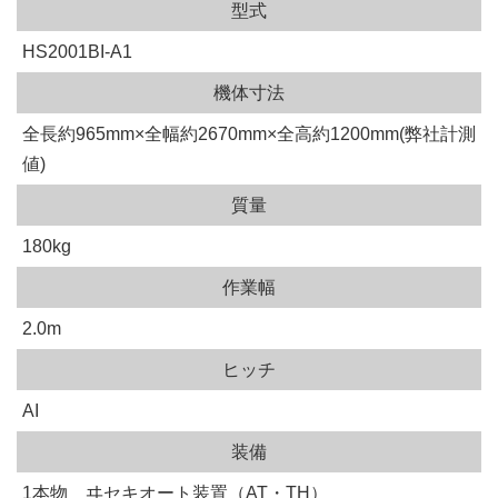
型式
HS2001BI-A1
機体寸法
全長約965mm×全幅約2670mm×全高約1200mm(弊社計測
値)
質量
180kg
作業幅
2.0m
ヒッチ
AI
装備
1本物 ヰセキオート装置（AT・TH）