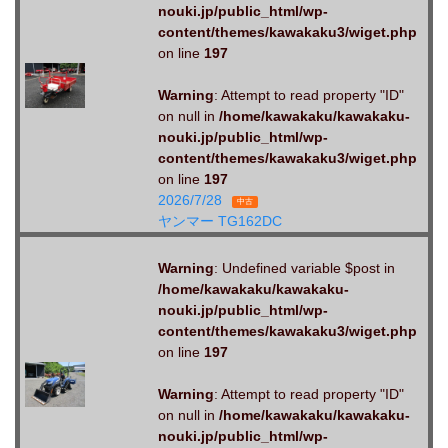
nouki.jp/public_html/wp-
content/themes/kawakaku3/wiget.php
on line
197
Warning
: Attempt to read property "ID"
on null in
/home/kawakaku/kawakaku-
nouki.jp/public_html/wp-
content/themes/kawakaku3/wiget.php
on line
197
2026/7/28
中古
ヤンマー TG162DC
Warning
: Undefined variable $post in
/home/kawakaku/kawakaku-
nouki.jp/public_html/wp-
content/themes/kawakaku3/wiget.php
on line
197
Warning
: Attempt to read property "ID"
on null in
/home/kawakaku/kawakaku-
nouki.jp/public_html/wp-