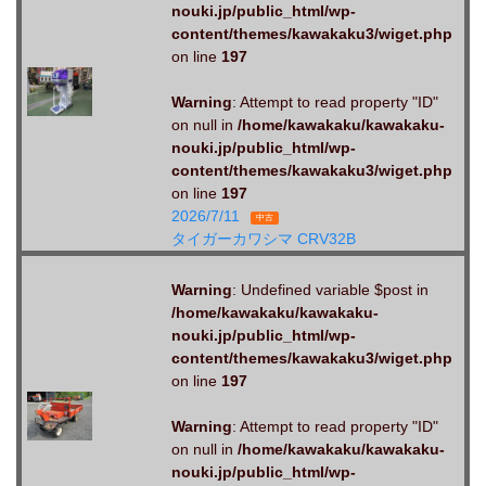
nouki.jp/public_html/wp-
content/themes/kawakaku3/wiget.php
on line
197
Warning
: Attempt to read property "ID"
on null in
/home/kawakaku/kawakaku-
nouki.jp/public_html/wp-
content/themes/kawakaku3/wiget.php
on line
197
2026/7/11
中古
タイガーカワシマ CRV32B
Warning
: Undefined variable $post in
/home/kawakaku/kawakaku-
nouki.jp/public_html/wp-
content/themes/kawakaku3/wiget.php
on line
197
Warning
: Attempt to read property "ID"
on null in
/home/kawakaku/kawakaku-
nouki.jp/public_html/wp-