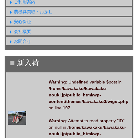
ご利用案内
農機具買取・お探し
安心保証
会社概要
お問合せ
Warning
: Undefined variable $post in
/home/kawakaku/kawakaku-
nouki.jp/public_html/wp-
content/themes/kawakaku3/wiget.php
on line
197
Warning
: Attempt to read property "ID"
on null in
/home/kawakaku/kawakaku-
nouki.jp/public_html/wp-