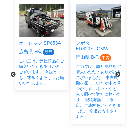
オーレック SP853A
クボタ
ER323SPGMW
広島県 F様
新品
岡山県 B様
中古
この度は、弊社商品をご
をご
購入いただきありがとう
この度は、弊社商品をご
とう
ございます。 今後と
購入いただきありがとう
後と
も、末永くよろしくお願
ございました。 中古農
い致
いいたします。
機を探していたが中々見
つからず、ネットなど
色々調べて弊社に物があ
り、 現物確認にご来
店、ご成約をいただきま
した。 今後とも末永く
よろし