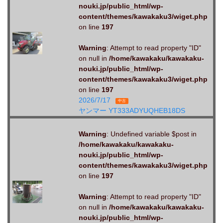
nouki.jp/public_html/wp-
content/themes/kawakaku3/wiget.php
on line
197
Warning
: Attempt to read property "ID"
on null in
/home/kawakaku/kawakaku-
nouki.jp/public_html/wp-
content/themes/kawakaku3/wiget.php
on line
197
2026/7/17
中古
ヤンマー YT333ADYUQHEB18DS
Warning
: Undefined variable $post in
/home/kawakaku/kawakaku-
nouki.jp/public_html/wp-
content/themes/kawakaku3/wiget.php
on line
197
Warning
: Attempt to read property "ID"
on null in
/home/kawakaku/kawakaku-
nouki.jp/public_html/wp-