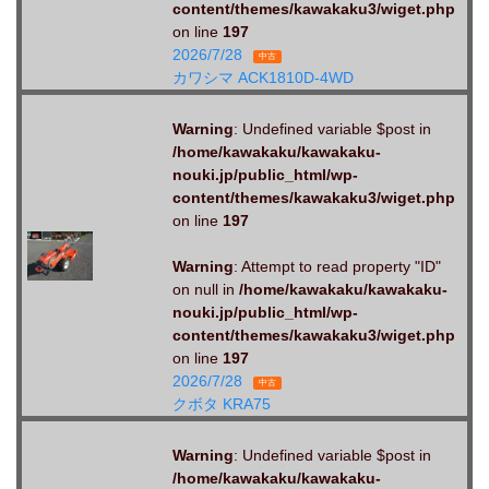
content/themes/kawakaku3/wiget.php
on line
197
2026/7/28
中古
カワシマ ACK1810D-4WD
Warning
: Undefined variable $post in
/home/kawakaku/kawakaku-
nouki.jp/public_html/wp-
content/themes/kawakaku3/wiget.php
on line
197
Warning
: Attempt to read property "ID"
on null in
/home/kawakaku/kawakaku-
nouki.jp/public_html/wp-
content/themes/kawakaku3/wiget.php
on line
197
2026/7/28
中古
クボタ KRA75
Warning
: Undefined variable $post in
/home/kawakaku/kawakaku-