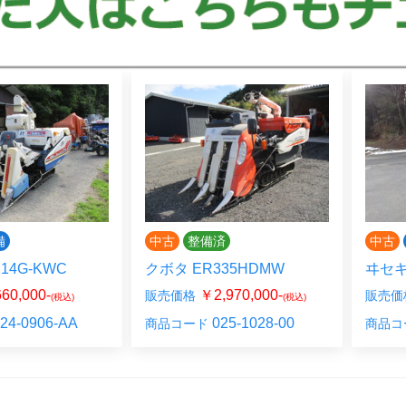
備
中古
整備済
中古
14G-KWC
クボタ ER335HDMW
ヰセキ 
60,000-
￥2,970,000-
販売価格
販売価
(税込)
(税込)
24-0906-AA
025-1028-00
商品コード
商品コ