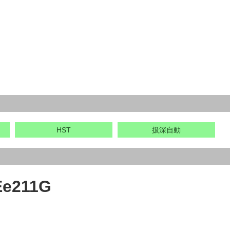
HST
扱深自動
211G