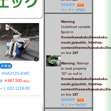
2026/8/9
中古
ヤンマー VP6G
Warning
:
Undefined variable
$post in
/home/kawakaku/kawakaku-
nouki.jp/public_html/wp-
content/themes/kawakaku3/w
on line
197
Warning
: Attempt
未整備
中古
整備済
to read property
HVA212G-KWC
クボタ ER211
"ID" on null in
/home/kawakaku/kawakaku-
￥687,500-
￥797,500-
格
販売価格
(税込)
(税込)
nouki.jp/public_html/wp-
022-1219-00
023-0924-00
ード
商品コード
content/themes/kawakaku3/w
on line
197
2026/8/9
中古
ヤンマー PeS1F