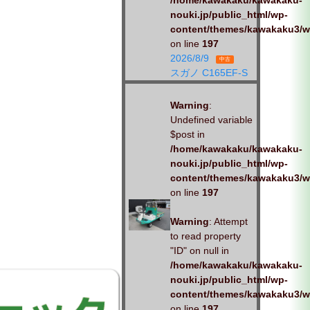
/home/kawakaku/kawakaku-
nouki.jp/public_html/wp-
content/themes/kawakaku3/w
on line
197
2026/8/9
中古
スガノ C165EF-S
Warning
:
Undefined variable
$post in
/home/kawakaku/kawakaku-
nouki.jp/public_html/wp-
content/themes/kawakaku3/w
on line
197
Warning
: Attempt
to read property
"ID" on null in
/home/kawakaku/kawakaku-
nouki.jp/public_html/wp-
content/themes/kawakaku3/w
on line
197