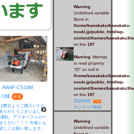
Warning
:
Undefined variable
$post in
/home/kawakaku/kawakaku-
nouki.jp/public_html/wp-
content/themes/kawakaku3/w
on line
197
Warning
: Attempt
to read property
"ID" on null in
/home/kawakaku/kawakaku-
nouki.jp/public_html/wp-
AW4F-CS10M
クボタ EP4DF-CS
content/themes/kawakaku3/w
on line
197
 O様
広島県 S様
中古
中古
2026/8/9
中古
は弊社よりご購入いただ
この度は、弊社商品をご購入い
ヤンマー YB35
ありがとうございまし
ただきありがとうございまし
試運転、アフターフォロー
た。 春の蔵出し市にご来店さ
Warning
:
せくだい！！！ 今後とも
れ、ご成約いただきました。
Undefined variable
宜しくお願い致します。
「試運転もお願いします」とお
$post in
声がけいただきました。 しっか