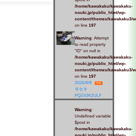
りと、対応させていただきま
/home/kawakaku/kawakaku-
す。お
nouki.jp/public_html/wp-
content/themes/kawakaku3/w
on line
197
Warning
: Attempt
to read property
"ID" on null in
/home/kawakaku/kawakaku-
nouki.jp/public_html/wp-
content/themes/kawakaku3/w
on line
197
2026/8/9
中古
ヰセキ
PQZ43K2ULF
Warning
:
Undefined variable
$post in
/home/kawakaku/kawakaku-
nouki.jp/public_html/wp-