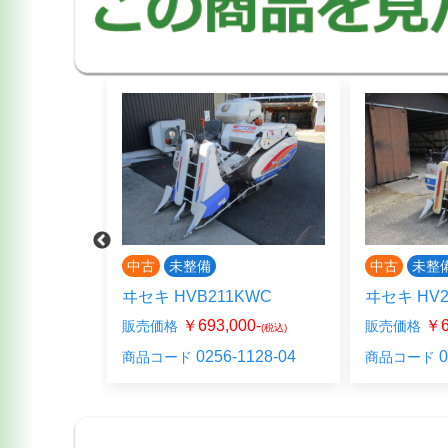
中古
未整備
中古
未整
PGW
ヰセキ HVB211KWC
ヰセキ HV2
000-
￥693,000-
￥6
販売価格
販売価格
(税込)
(税込)
612-00
0256-1128-04
0
商品コード
商品コード