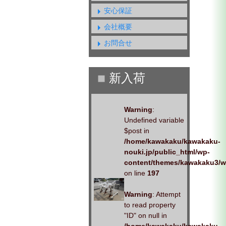
安心保証
会社概要
お問合せ
Warning
:
Undefined variable
$post in
/home/kawakaku/kawakaku-
nouki.jp/public_html/wp-
content/themes/kawakaku3/w
on line
197
Warning
: Attempt
to read property
"ID" on null in