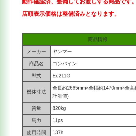
動作確認済、
整備してお渡しする商品です
店頭表示価格は整備済みとなります。
商品情報
メーカー
ヤンマー
商品名
コンバイン
型式
Ee211G
全長約2665mm×全幅約1470mm×全高
機体寸法
計測値)
質量
820kg
馬力
11ps
使用時間
137h