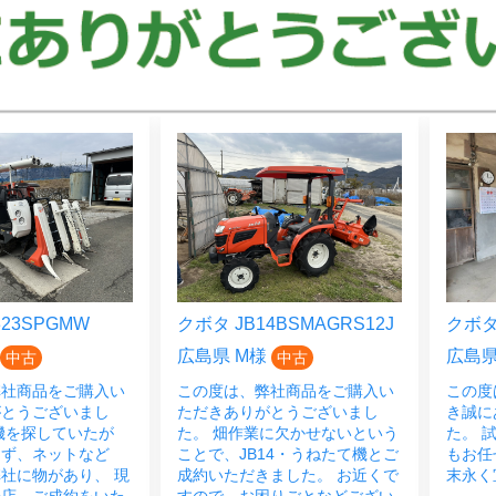
23SPGMW
クボタ JB14BSMAGRS12J
クボタ 
広島県 M様
広島県
中古
中古
弊社商品をご購入い
この度は、弊社商品をご購入い
この度
がとうございまし
ただきありがとうございまし
き誠に
機を探していたが
た。 畑作業に欠かせないという
た。 
らず、ネットなど
ことで、JB14・うねたて機とご
もお任
社に物があり、 現
成約いただきました。 お近くで
末永く
来店、ご成約をいた
すので、お困りごとなどござい