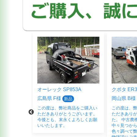
5HFB
オーレック SP853A
クボタ ER3
広島県 F様
岡山県 B様
新品
品をご購入頂
この度は、弊社商品をご購入い
この度は、
ございまし
ただきありがとうございます。
ただきあり
く宜しくお願
今後とも、末永くよろしくお願
た。 中古農
いいたします。
中々見つか
色々調べて弊
物確認にご