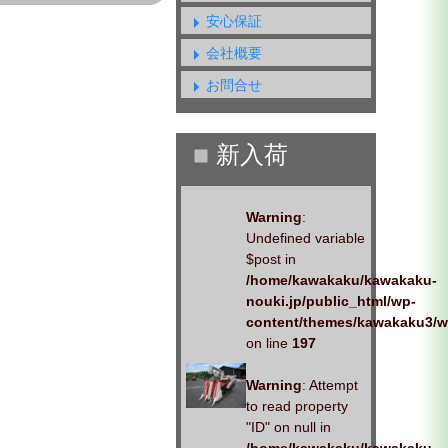
安心保証
会社概要
お問合せ
Warning
:
Undefined variable
$post in
/home/kawakaku/kawakaku-
nouki.jp/public_html/wp-
content/themes/kawakaku3/w
on line
197
Warning
: Attempt
to read property
"ID" on null in