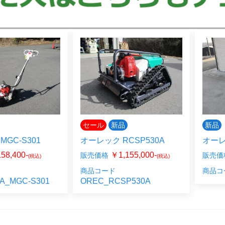
セール
新品
新品
GC-S301
オーレック RCSP530A
オーレ
58,400-
￥1,155,000-
販売価格
販売価
(税込)
(税込)
商品コード
商品コ
A_MGC-S301
OREC_RCSP530A