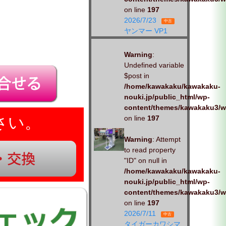
on line
197
2026/7/23
中古
ヤンマー VP1
Warning
:
Undefined variable
$post in
/home/kawakaku/kawakaku-
nouki.jp/public_html/wp-
content/themes/kawakaku3/w
さい。
on line
197
Warning
: Attempt
to read property
"ID" on null in
/home/kawakaku/kawakaku-
nouki.jp/public_html/wp-
content/themes/kawakaku3/w
on line
197
2026/7/11
中古
タイガーカワシマ