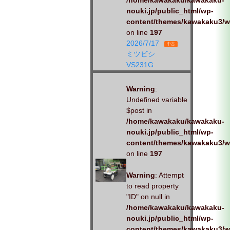
/home/kawakaku/kawakaku-
nouki.jp/public_html/wp-
content/themes/kawakaku3/w
on line
197
2026/7/17
中古
ミツビシ
VS231G
Warning
:
Undefined variable
$post in
/home/kawakaku/kawakaku-
nouki.jp/public_html/wp-
content/themes/kawakaku3/w
on line
197
Warning
: Attempt
to read property
"ID" on null in
/home/kawakaku/kawakaku-
nouki.jp/public_html/wp-
content/themes/kawakaku3/w