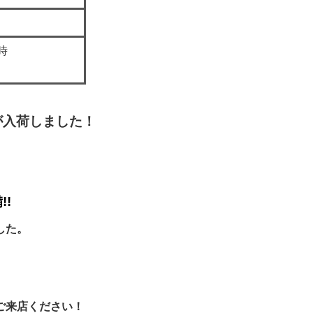
時
が入荷しました！
!!
した。
ご来店ください！