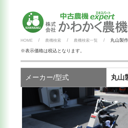
丸山製作
HOME
農機検索
農機検索一覧
※表示価格は税込となります。
メーカー/型式
丸山製