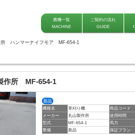
農機一覧
ご契約の流れ
MACHINE
GUIDE
所 ハンマーナイフモア MF-654-1
作所 MF-654-1
新品
機種名
草刈り機
商品コード
メーカー
丸山製作所
使用時間
型式
MF-654-1
馬力
整備
新品
保証プラン