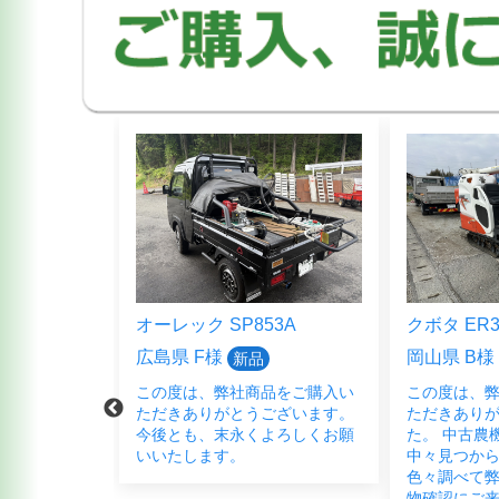
5HFB
オーレック SP853A
クボタ ER3
広島県 F様
岡山県 B様
新品
品をご購入頂
この度は、弊社商品をご購入い
この度は、
ございまし
ただきありがとうございます。
ただきあり
く宜しくお願
今後とも、末永くよろしくお願
た。 中古農
いいたします。
中々見つか
色々調べて弊
物確認にご