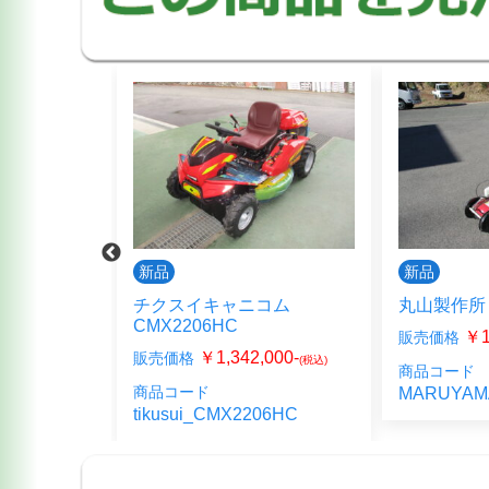
新品
新品
540
チクスイキャニコム
丸山製作所 M
CMX2206HC
000-
￥1
販売価格
(税込)
￥1,342,000-
販売価格
(税込)
540_2
商品コード
商品コード
MARUYAM
tikusui_CMX2206HC