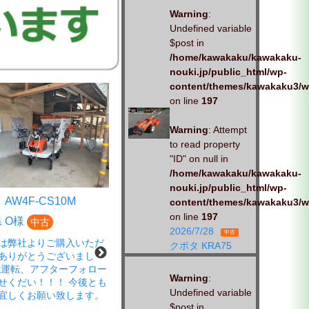
Warning
:
Undefined variable
$post in
/home/kawakaku/kawakaku-
nouki.jp/public_html/wp-
content/themes/kawakaku3/w
on line
197
Warning
: Attempt
to read property
"ID" on null in
/home/kawakaku/kawakaku-
nouki.jp/public_html/wp-
AW4F-CS10M
クボタ EP4DF-CS
content/themes/kawakaku3/w
on line
197
 O様
広島県 S様
中古
中古
2026/7/28
中古
は弊社よりご購入いただ
この度は、弊社商品をご購入い
クボタ KRA75
ありがとうございまし
ただきありがとうございまし
試運転、アフターフォロー
た。 春の蔵出し市にご来店さ
Warning
:
せくだい！！！ 今後とも
れ、ご成約いただきました。
Undefined variable
宜しくお願い致します。
「試運転もお願いします」とお
$post in
声がけいただきました。 しっか