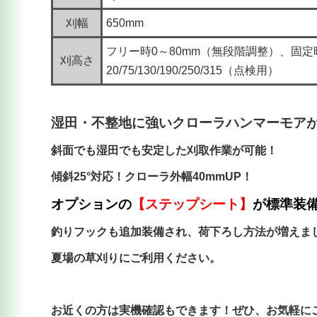
刈幅
650mm
フリー時0～80mm（無段階調整）、固定
刈高さ
20/75/130/190/250/315（点検用）
湿田・不整地に強いクローラハンマーモア
斜面でも湿田でも安定した刈取作業が可能！
傾斜25°対応！クローラ外幅40mmUP！
オプションの
【ステップシート】
が標準装備
釣りフックも追加装備され、荷下ろし方法が増えま
夏場の草刈りにご利用ください。
お近くの方は実機確認もできます！ぜひ、お気軽に