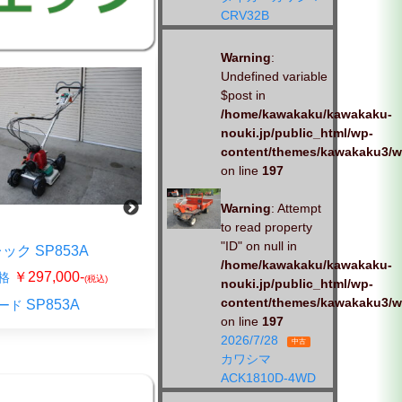
CRV32B
Warning
:
Undefined variable
$post in
/home/kawakaku/kawakaku-
nouki.jp/public_html/wp-
content/themes/kawakaku3/w
on line
197
Warning
: Attempt
新品
to read property
"ID" on null in
ック SP853A
丸山製作所 MF-654-1
/home/kawakaku/kawakaku-
￥297,000-
￥660,000-
格
販売価格
(税込)
(税込)
nouki.jp/public_html/wp-
content/themes/kawakaku3/w
SP853A
ード
商品コード
on line
197
MARUYAMA_MF-654-1
2026/7/28
中古
カワシマ
ACK1810D-4WD