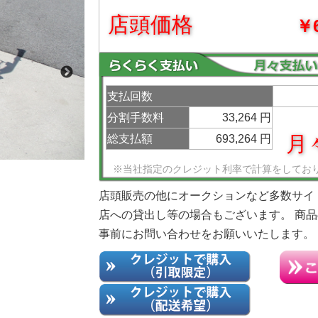
店頭価格
￥6
支払回数
分割手数料
33,264 円
月々
総支払額
693,264 円
※当社指定のクレジット利率で計算をしてお
店頭販売の他にオークションなど多数サイ
店への貸出し等の場合もございます。 商
事前にお問い合わせをお願いいたします。