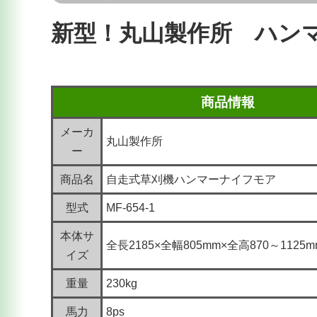
新型！丸山製作所 ハンマー
商品情報
メーカ
丸山製作所
ー
商品名
自走式草刈機ハンマーナイフモア
型式
MF-654-1
本体サ
全長2185×全幅805mm×全高870～1125m
イズ
重量
230kg
馬力
8ps