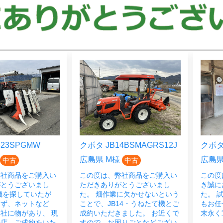
23SPGMW
クボタ JB14BSMAGRS12J
クボタ 
広島県 M様
広島県
中古
中古
弊社商品をご購入い
この度は、弊社商品をご購入い
この度
がとうございまし
ただきありがとうございまし
き誠に
機を探していたが
た。 畑作業に欠かせないという
た。 
らず、ネットなど
ことで、JB14・うねたて機とご
もお任
社に物があり、 現
成約いただきました。 お近くで
末永く
来店、ご成約をいた
すので、お困りごとなどござい