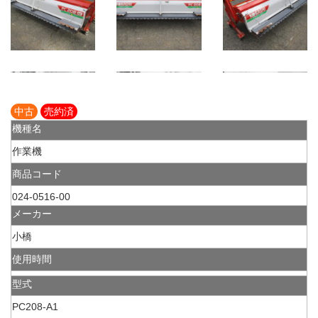
中古
売約済
機種名
作業機
商品コード
024-0516-00
メーカー
小橋
使用時間
型式
PC208-A1