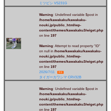
ミツビシ VS231G
Warning
: Undefined variable $post in
/home/kawakaku/kawakaku-
nouki.jp/public_html/wp-
content/themes/kawakaku3/wiget.php
on line
197
Warning
: Attempt to read property "ID"
on null in
/home/kawakaku/kawakaku-
nouki.jp/public_html/wp-
content/themes/kawakaku3/wiget.php
on line
197
2026/7/11
中古
タイガーカワシマ CRV32B
Warning
: Undefined variable $post in
/home/kawakaku/kawakaku-
nouki.jp/public_html/wp-
content/themes/kawakaku3/wiget.php
on line
197