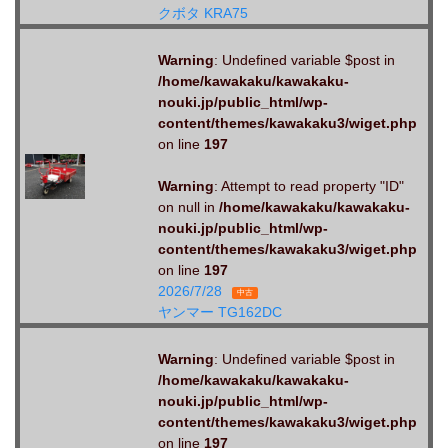
クボタ KRA75
Warning
: Undefined variable $post in
/home/kawakaku/kawakaku-
nouki.jp/public_html/wp-
content/themes/kawakaku3/wiget.php
on line
197
Warning
: Attempt to read property "ID"
on null in
/home/kawakaku/kawakaku-
nouki.jp/public_html/wp-
content/themes/kawakaku3/wiget.php
on line
197
2026/7/28
中古
ヤンマー TG162DC
Warning
: Undefined variable $post in
/home/kawakaku/kawakaku-
nouki.jp/public_html/wp-
content/themes/kawakaku3/wiget.php
on line
197