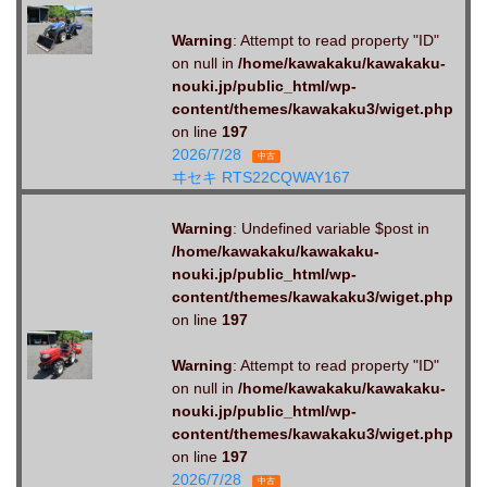
Warning
: Attempt to read property "ID"
on null in
/home/kawakaku/kawakaku-
nouki.jp/public_html/wp-
content/themes/kawakaku3/wiget.php
on line
197
2026/7/28
中古
ヰセキ RTS22CQWAY167
Warning
: Undefined variable $post in
/home/kawakaku/kawakaku-
nouki.jp/public_html/wp-
content/themes/kawakaku3/wiget.php
on line
197
Warning
: Attempt to read property "ID"
on null in
/home/kawakaku/kawakaku-
nouki.jp/public_html/wp-
content/themes/kawakaku3/wiget.php
on line
197
2026/7/28
中古