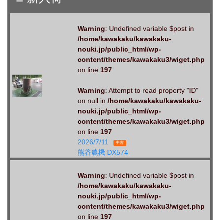
Warning
: Undefined variable $post in
/home/kawakaku/kawakaku-
nouki.jp/public_html/wp-
content/themes/kawakaku3/wiget.php
on line
197
Warning
: Attempt to read property "ID"
on null in
/home/kawakaku/kawakaku-
nouki.jp/public_html/wp-
content/themes/kawakaku3/wiget.php
on line
197
2026/7/11
中古
熊谷農機 DX574
Warning
: Undefined variable $post in
/home/kawakaku/kawakaku-
nouki.jp/public_html/wp-
content/themes/kawakaku3/wiget.php
on line
197