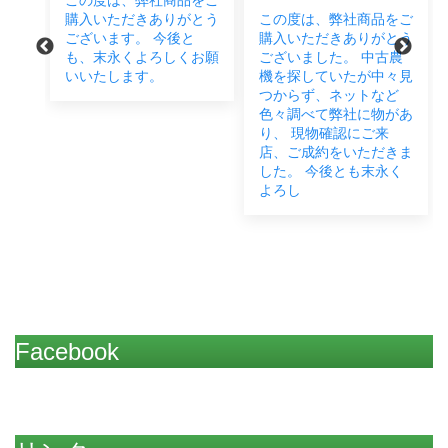
この度は、弊社商品をご
をご
購入いただきありがとう
この度は、弊社商品をご
とう
ございます。 今後と
購入いただきありがとう
後と
も、末永くよろしくお願
ございました。 中古農
い致
いいたします。
機を探していたが中々見
つからず、ネットなど
色々調べて弊社に物があ
り、 現物確認にご来
店、ご成約をいただきま
した。 今後とも末永く
よろし
Facebook