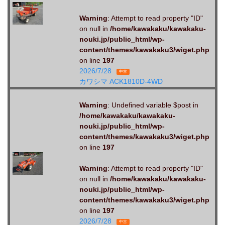
Warning
: Attempt to read property "ID"
on null in
/home/kawakaku/kawakaku-
nouki.jp/public_html/wp-
content/themes/kawakaku3/wiget.php
on line
197
2026/7/28
中古
カワシマ ACK1810D-4WD
Warning
: Undefined variable $post in
/home/kawakaku/kawakaku-
nouki.jp/public_html/wp-
content/themes/kawakaku3/wiget.php
on line
197
Warning
: Attempt to read property "ID"
on null in
/home/kawakaku/kawakaku-
nouki.jp/public_html/wp-
content/themes/kawakaku3/wiget.php
on line
197
2026/7/28
中古