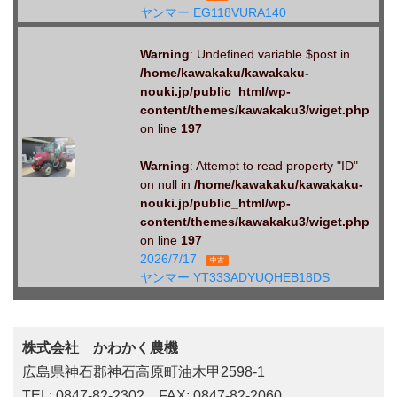
ヤンマー EG118VURA140
Warning
: Undefined variable $post in
/home/kawakaku/kawakaku-
nouki.jp/public_html/wp-
content/themes/kawakaku3/wiget.php
on line
197
Warning
: Attempt to read property "ID"
on null in
/home/kawakaku/kawakaku-
nouki.jp/public_html/wp-
content/themes/kawakaku3/wiget.php
on line
197
2026/7/17
中古
ヤンマー YT333ADYUQHEB18DS
株式会社 かわかく農機
広島県神石郡神石高原町油木甲2598-1
TEL: 0847-82-2302 FAX: 0847-82-2060