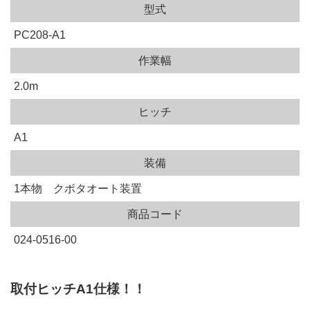
型式
PC208-A1
作業幅
2.0m
ヒッチ
A1
装備
1本物 クボタオート装置
商品コード
024-0516-00
取付ヒッチA1仕様！！