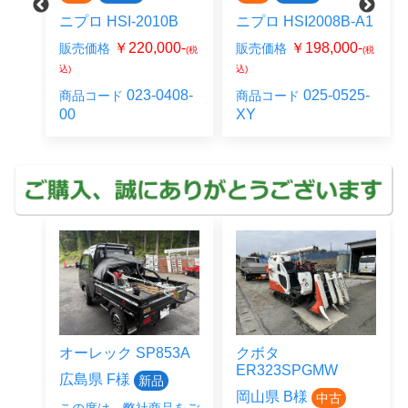
ニプロ HSI-2010B
ニプロ HSI2008B-A1
0-
￥220,000-
￥198,000-
販売価格
販売価格
(税
(税
(税
込)
込)
19-
023-0408-
025-0525-
商品コード
商品コード
00
XY
オーレック SP853A
クボタ
ER323SPGMW
広島県 F様
新品
岡山県 B様
中古