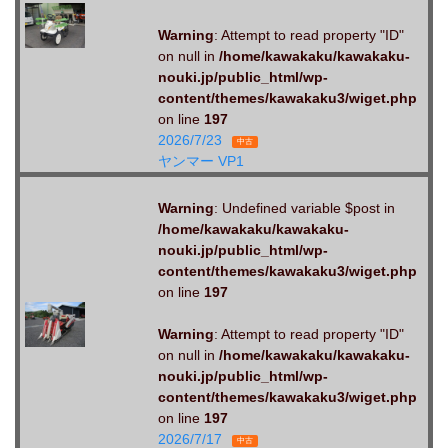
Warning
: Attempt to read property "ID"
on null in
/home/kawakaku/kawakaku-
nouki.jp/public_html/wp-
content/themes/kawakaku3/wiget.php
on line
197
2026/7/23
中古
ヤンマー VP1
Warning
: Undefined variable $post in
/home/kawakaku/kawakaku-
nouki.jp/public_html/wp-
content/themes/kawakaku3/wiget.php
on line
197
Warning
: Attempt to read property "ID"
on null in
/home/kawakaku/kawakaku-
nouki.jp/public_html/wp-
content/themes/kawakaku3/wiget.php
on line
197
2026/7/17
中古