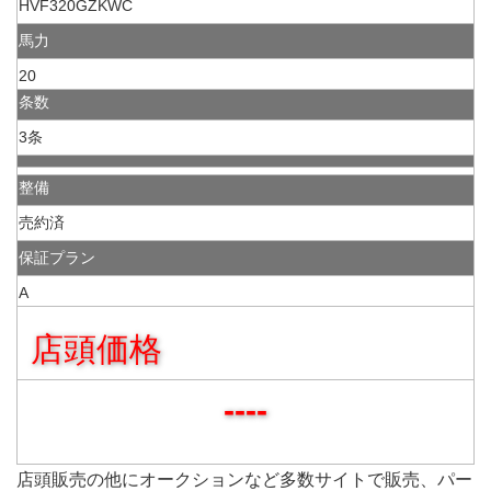
HVF320GZKWC
馬力
20
条数
3条
整備
売約済
保証プラン
A
店頭価格
----
店頭販売の他にオークションなど多数サイトで販売、パー