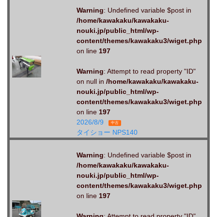
Warning
: Undefined variable $post in
/home/kawakaku/kawakaku-
nouki.jp/public_html/wp-
content/themes/kawakaku3/wiget.php
on line
197
Warning
: Attempt to read property "ID"
on null in
/home/kawakaku/kawakaku-
nouki.jp/public_html/wp-
content/themes/kawakaku3/wiget.php
on line
197
2026/8/9
中古
タイショー NPS140
Warning
: Undefined variable $post in
/home/kawakaku/kawakaku-
nouki.jp/public_html/wp-
content/themes/kawakaku3/wiget.php
on line
197
Warning
: Attempt to read property "ID"