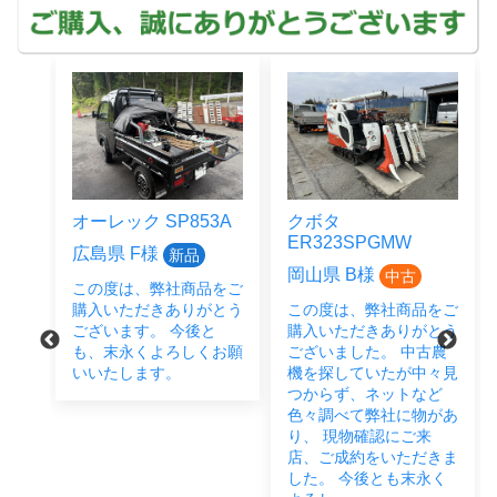
3A
クボタ
クボタ
ER323SPGMW
JB14BSMAGRS12J
岡山県 B様
広島県 M様
中古
中古
品をご
がとう
この度は、弊社商品をご
この度は、弊社商品をご
と
購入いただきありがとう
購入いただきありがとう
くお願
ございました。 中古農
ございました。 畑作業
機を探していたが中々見
に欠かせないということ
つからず、ネットなど
で、JB14・うねたて機
色々調べて弊社に物があ
とご成約いただきまし
り、 現物確認にご来
た。 お近くですので、
店、ご成約をいただきま
お困りごとなどございま
した。 今後とも末永く
したらいつでもご連絡く