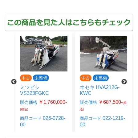
備
中古
未整備
中古
整備中
ヰセキ HVA212G-
クボタ ER211G
GKC
KWC
￥1,155,000
販売価格
,760,000-
￥687,500-
販売価格
(税
(税込)
込)
026-0313
商品コード
26-0728-
022-1219-
商品コード
00
00