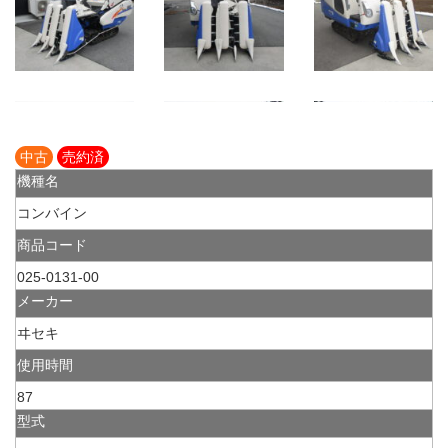
中古
売約済
機種名
コンバイン
商品コード
025-0131-00
メーカー
ヰセキ
使用時間
87
型式