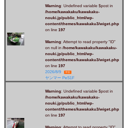
Warning
: Undefined variable $post in
/home/kawakaku/kawakaku-
nouki.jp/public_html/wp-
content/themes/kawakaku3/wiget.php
on line
197
Warning
: Attempt to read property "ID"
on null in
/home/kawakaku/kawakaku-
nouki.jp/public_html/wp-
content/themes/kawakaku3/wiget.php
on line
197
2026/8/9
中古
ヤンマー PeS1F
Warning
: Undefined variable $post in
/home/kawakaku/kawakaku-
nouki.jp/public_html/wp-
content/themes/kawakaku3/wiget.php
on line
197
Warning
: Attempt to read property "ID"