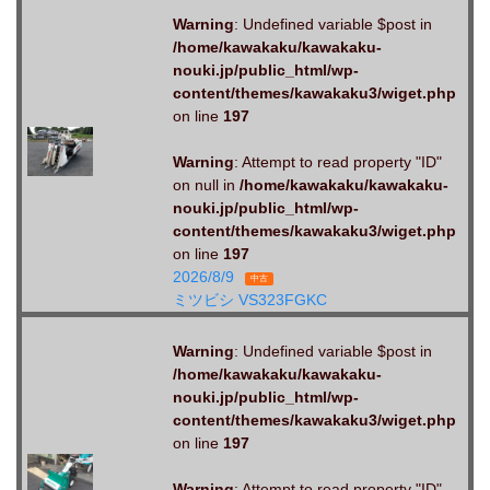
Warning
: Undefined variable $post in
/home/kawakaku/kawakaku-
nouki.jp/public_html/wp-
content/themes/kawakaku3/wiget.php
on line
197
Warning
: Attempt to read property "ID"
on null in
/home/kawakaku/kawakaku-
nouki.jp/public_html/wp-
content/themes/kawakaku3/wiget.php
on line
197
2026/8/9
中古
ミツビシ VS323FGKC
Warning
: Undefined variable $post in
/home/kawakaku/kawakaku-
nouki.jp/public_html/wp-
content/themes/kawakaku3/wiget.php
on line
197
Warning
: Attempt to read property "ID"