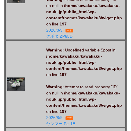
on null in
/home/kawakaku/kawakaku-
nouki.jp/public_html/wp-
content/themes/kawakaku3/wiget.php
on line
197
2026/8/9
中古
クボタ ZP65D
Warning
: Undefined variable $post in
/home/kawakaku/kawakaku-
nouki.jp/public_html/wp-
content/themes/kawakaku3/wiget.php
on line
197
Warning
: Attempt to read property "ID"
on null in
/home/kawakaku/kawakaku-
nouki.jp/public_html/wp-
content/themes/kawakaku3/wiget.php
on line
197
2026/8/9
中古
ヤンマー Pe-1E