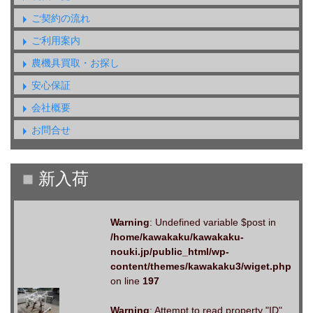
ご契約の流れ
ご利用案内
農機具買取・お探し
安心保証
会社概要
お問合せ
Warning
: Undefined variable $post in
/home/kawakaku/kawakaku-
nouki.jp/public_html/wp-
content/themes/kawakaku3/wiget.php
on line
197
Warning
: Attempt to read property "ID"