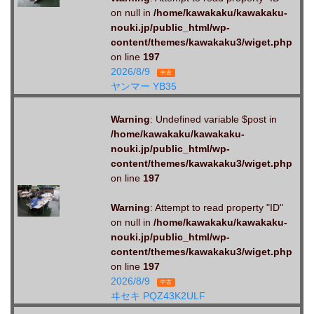
on null in
/home/kawakaku/kawakaku-
nouki.jp/public_html/wp-
content/themes/kawakaku3/wiget.php
on line
197
2026/8/9
中古
ヤンマー YB35
Warning
: Undefined variable $post in
/home/kawakaku/kawakaku-
nouki.jp/public_html/wp-
content/themes/kawakaku3/wiget.php
on line
197
Warning
: Attempt to read property "ID"
on null in
/home/kawakaku/kawakaku-
nouki.jp/public_html/wp-
content/themes/kawakaku3/wiget.php
on line
197
2026/8/9
中古
ヰセキ PQZ43K2ULF