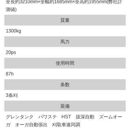
全長約3210mm×全幅約1685mm×全高約1955mm(弊社計
測値)
質量
1300kg
馬力
20ps
使用時間
87h
条数
3条刈
装備
グレンタンク パワステ HST 扱深自動 ズームオー
ガ オーガ自動張出 刈取車速同調