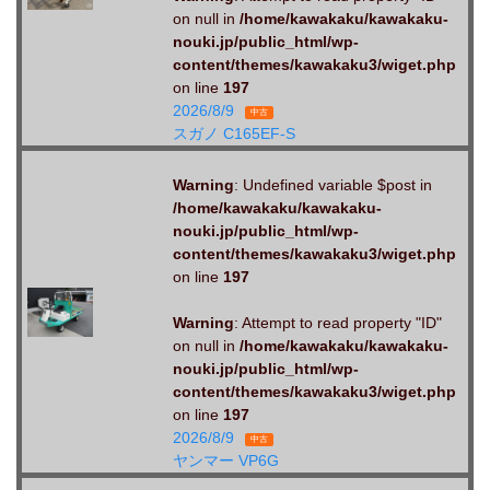
on null in
/home/kawakaku/kawakaku-
nouki.jp/public_html/wp-
content/themes/kawakaku3/wiget.php
on line
197
2026/8/9
中古
スガノ C165EF-S
Warning
: Undefined variable $post in
/home/kawakaku/kawakaku-
nouki.jp/public_html/wp-
content/themes/kawakaku3/wiget.php
on line
197
Warning
: Attempt to read property "ID"
on null in
/home/kawakaku/kawakaku-
nouki.jp/public_html/wp-
content/themes/kawakaku3/wiget.php
on line
197
2026/8/9
中古
ヤンマー VP6G