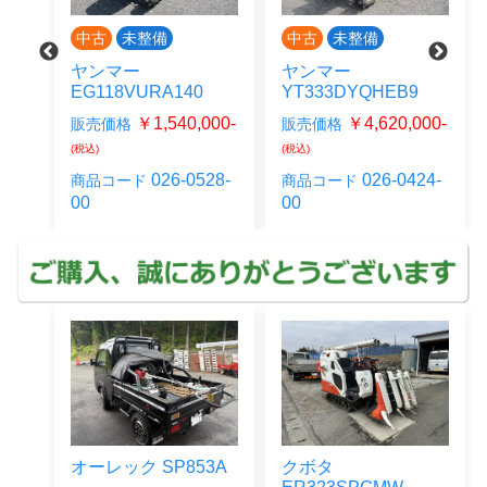
中古
未整備
中古
未整備
ヤンマー
ヤンマー
EG118VURA140
YT333DYQHEB9
00-
￥1,540,000-
￥4,620,000-
販売価格
販売価格
(税込)
(税込)
5-
026-0528-
026-0424-
商品コード
商品コード
00
00
オーレック SP853A
クボタ