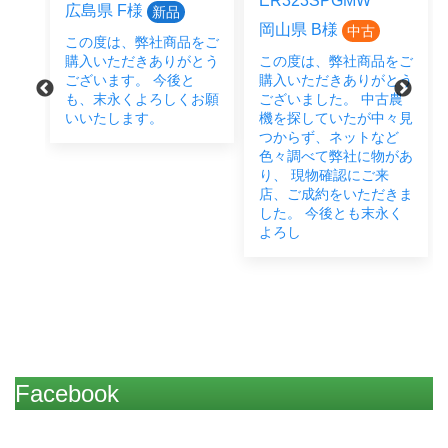
ER323SPGMW
J
広島県 F様
新品
岡山県 B様
中古
この度は、弊社商品をご
ご
購入いただきありがとう
この度は、弊社商品をご
う
ございます。 今後と
購入いただきありがとう
も、末永くよろしくお願
ございました。 中古農
ご
致
いいたします。
機を探していたが中々見
つからず、ネットなど
で
色々調べて弊社に物があ
り、 現物確認にご来
た
店、ご成約をいただきま
した。 今後とも末永く
よろし
Facebook