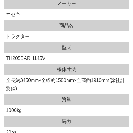
メーカー
ヰセキ
商品名
トラクター
型式
TH205BARH145V
機体寸法
全長約3450mm×全幅約1580mm×全高約1910mm(弊社計
測値)
質量
1000kg
馬力
20ps