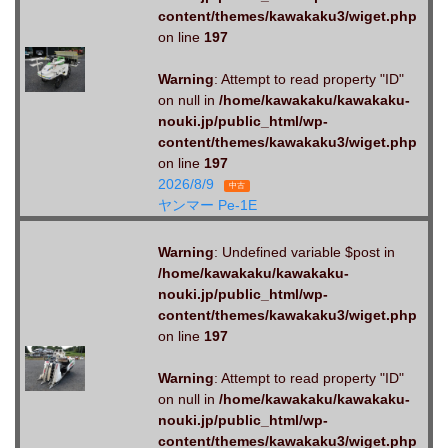
content/themes/kawakaku3/wiget.php
on line
197
Warning
: Attempt to read property "ID"
on null in
/home/kawakaku/kawakaku-
nouki.jp/public_html/wp-
content/themes/kawakaku3/wiget.php
on line
197
2026/8/9
中古
ヤンマー Pe-1E
Warning
: Undefined variable $post in
/home/kawakaku/kawakaku-
nouki.jp/public_html/wp-
content/themes/kawakaku3/wiget.php
on line
197
Warning
: Attempt to read property "ID"
on null in
/home/kawakaku/kawakaku-
nouki.jp/public_html/wp-
content/themes/kawakaku3/wiget.php