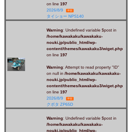
on line
197
2026/8/9
中古
タイショー NPS140
Warning
: Undefined variable $post in
/home/kawakaku/kawakaku-
nouki.jp/public_html/wp-
content/themes/kawakaku3/wiget.php
on line
197
Warning
: Attempt to read property "ID"
on null in
/home/kawakaku/kawakaku-
nouki.jp/public_html/wp-
content/themes/kawakaku3/wiget.php
on line
197
2026/8/9
中古
クボタ ZP65D
Warning
: Undefined variable $post in
/home/kawakaku/kawakaku-
nouki.jp/public_html/wp-