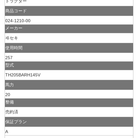
トラクター
商品コード
024-1210-00
メーカー
ヰセキ
使用時間
257
型式
TH205BARH145V
馬力
20
整備
売約済
保証プラン
A