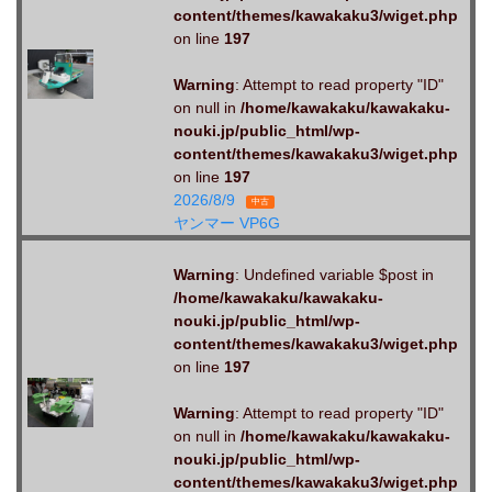
content/themes/kawakaku3/wiget.php
on line
197
Warning
: Attempt to read property "ID"
on null in
/home/kawakaku/kawakaku-
nouki.jp/public_html/wp-
content/themes/kawakaku3/wiget.php
on line
197
2026/8/9
中古
ヤンマー VP6G
Warning
: Undefined variable $post in
/home/kawakaku/kawakaku-
nouki.jp/public_html/wp-
content/themes/kawakaku3/wiget.php
on line
197
Warning
: Attempt to read property "ID"
on null in
/home/kawakaku/kawakaku-
nouki.jp/public_html/wp-
content/themes/kawakaku3/wiget.php