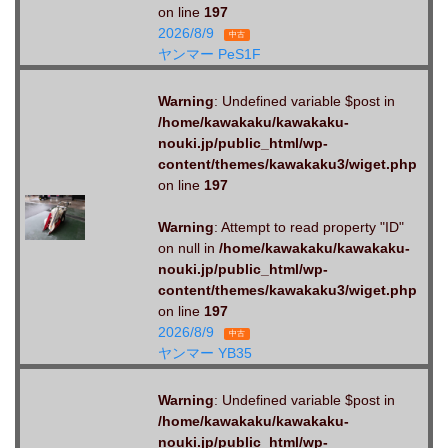
on line
197
2026/8/9
中古
ヤンマー PeS1F
Warning
: Undefined variable $post in
/home/kawakaku/kawakaku-
nouki.jp/public_html/wp-
content/themes/kawakaku3/wiget.php
on line
197
Warning
: Attempt to read property "ID"
on null in
/home/kawakaku/kawakaku-
nouki.jp/public_html/wp-
content/themes/kawakaku3/wiget.php
on line
197
2026/8/9
中古
ヤンマー YB35
Warning
: Undefined variable $post in
/home/kawakaku/kawakaku-
nouki.jp/public_html/wp-