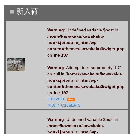
Warning
: Undefined variable $post in
/home/kawakaku/kawakaku-
nouki.jp/public_html/wp-
content/themes/kawakaku3/wiget.php
on line
197
Warning
: Attempt to read property "ID"
on null in
/home/kawakaku/kawakaku-
nouki.jp/public_html/wp-
content/themes/kawakaku3/wiget.php
on line
197
2026/8/9
中古
スガノ C165EF-S
Warning
: Undefined variable $post in
/home/kawakaku/kawakaku-
nouki.jp/public_html/wp-