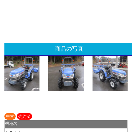
商品の写真
中古
売約済
機種名