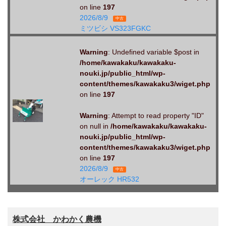
on line
197
2026/8/9
中古
ミツビシ VS323FGKC
Warning
: Undefined variable $post in
/home/kawakaku/kawakaku-
nouki.jp/public_html/wp-
content/themes/kawakaku3/wiget.php
on line
197
Warning
: Attempt to read property "ID"
on null in
/home/kawakaku/kawakaku-
nouki.jp/public_html/wp-
content/themes/kawakaku3/wiget.php
on line
197
2026/8/9
中古
オーレック HR532
株式会社 かわかく農機