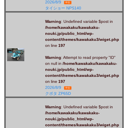
2026/8/9
中古
タイショー NPS140
Warning
: Undefined variable $post in
/home/kawakaku/kawakaku-
nouki.jp/public_html/wp-
content/themes/kawakaku3/wiget.php
on line
197
Warning
: Attempt to read property "ID"
on null in
/home/kawakaku/kawakaku-
nouki.jp/public_html/wp-
content/themes/kawakaku3/wiget.php
on line
197
2026/8/9
中古
クボタ ZP65D
Warning
: Undefined variable $post in
/home/kawakaku/kawakaku-
nouki.jp/public_html/wp-
content/themes/kawakaku3/wiget.php