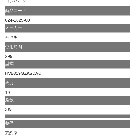
コンバイン
商品コード
024-1025-00
メーカー
ヰセキ
使用時間
295
型式
HVB319GZKSLWC
馬力
19
条数
3条
整備
売約済