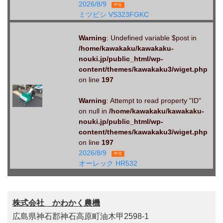
2026/8/9
中古
ミツビシ VS323FGKC
Warning
: Undefined variable $post in
/home/kawakaku/kawakaku-
nouki.jp/public_html/wp-
content/themes/kawakaku3/wiget.php
on line
197
Warning
: Attempt to read property "ID"
on null in
/home/kawakaku/kawakaku-
nouki.jp/public_html/wp-
content/themes/kawakaku3/wiget.php
on line
197
2026/8/9
中古
オーレック HR532
株式会社 かわかく農機
広島県神石郡神石高原町油木甲2598-1