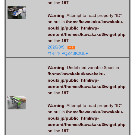
on line
197
Warning
: Attempt to read property "ID"
on null in
/home/kawakaku/kawakaku-
nouki.jp/public_html/wp-
content/themes/kawakaku3/wiget.php
on line
197
2026/8/9
中古
ヰセキ PQZ43K2ULF
Warning
: Undefined variable $post in
/home/kawakaku/kawakaku-
nouki.jp/public_html/wp-
content/themes/kawakaku3/wiget.php
on line
197
Warning
: Attempt to read property "ID"
on null in
/home/kawakaku/kawakaku-
nouki.jp/public_html/wp-
content/themes/kawakaku3/wiget.php
on line
197