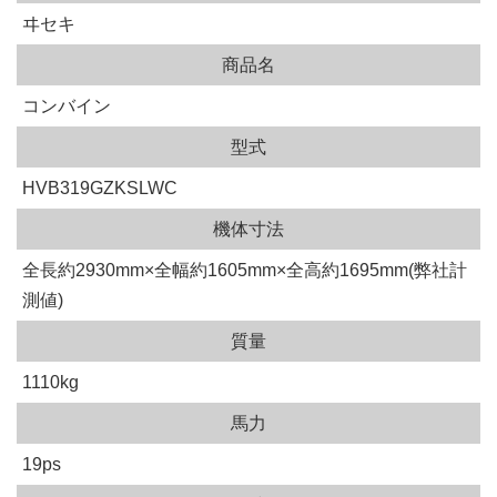
ヰセキ
商品名
コンバイン
型式
HVB319GZKSLWC
機体寸法
全長約2930mm×全幅約1605mm×全高約1695mm(弊社計
測値)
質量
1110kg
馬力
19ps