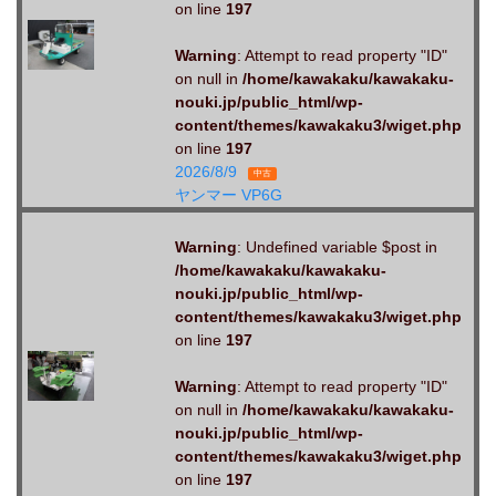
on line
197
Warning
: Attempt to read property "ID"
on null in
/home/kawakaku/kawakaku-
nouki.jp/public_html/wp-
content/themes/kawakaku3/wiget.php
on line
197
2026/8/9
中古
ヤンマー VP6G
Warning
: Undefined variable $post in
/home/kawakaku/kawakaku-
nouki.jp/public_html/wp-
content/themes/kawakaku3/wiget.php
on line
197
Warning
: Attempt to read property "ID"
on null in
/home/kawakaku/kawakaku-
nouki.jp/public_html/wp-
content/themes/kawakaku3/wiget.php
on line
197