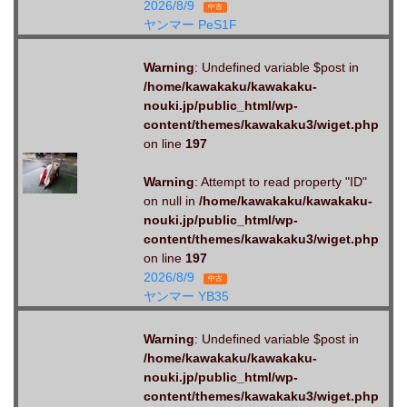
2026/8/9
中古
ヤンマー PeS1F
Warning
: Undefined variable $post in
/home/kawakaku/kawakaku-
nouki.jp/public_html/wp-
content/themes/kawakaku3/wiget.php
on line
197
Warning
: Attempt to read property "ID"
on null in
/home/kawakaku/kawakaku-
nouki.jp/public_html/wp-
content/themes/kawakaku3/wiget.php
on line
197
2026/8/9
中古
ヤンマー YB35
Warning
: Undefined variable $post in
/home/kawakaku/kawakaku-
nouki.jp/public_html/wp-
content/themes/kawakaku3/wiget.php