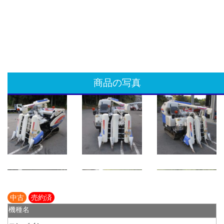
商品の写真
中古
売約済
機種名