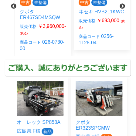
中古
未整備
中古
整備中
ヰセキ HVB211KWC
クボタ ER211G
QW
￥693,000-
￥1,155,000-
販売価格
販売価格
(税
00-
込)
(税込)
0256-
026-0313-
商品コード
商品コード
30-
1128-04
00
3A
クボタ
クボタ
ER323SPGMW
JB14BSMAGRS12J