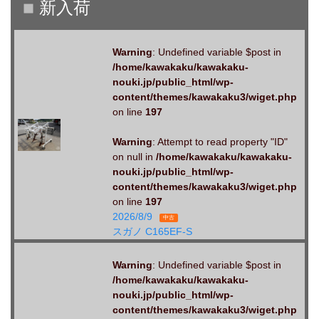
Warning
: Undefined variable $post in
/home/kawakaku/kawakaku-
nouki.jp/public_html/wp-
content/themes/kawakaku3/wiget.php
on line
197
Warning
: Attempt to read property "ID"
on null in
/home/kawakaku/kawakaku-
nouki.jp/public_html/wp-
content/themes/kawakaku3/wiget.php
on line
197
2026/8/9
中古
スガノ C165EF-S
Warning
: Undefined variable $post in
/home/kawakaku/kawakaku-
nouki.jp/public_html/wp-
content/themes/kawakaku3/wiget.php