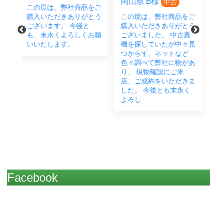
岡山県 B様
広島県 M様
中古
中古
をご
とう
この度は、弊社商品をご
この度は、弊社商品をご
と
購入いただきありがとう
購入いただきありがとう
お願
ございました。 中古農
ございました。 畑作業
機を探していたが中々見
に欠かせないということ
つからず、ネットなど
で、JB14・うねたて機
色々調べて弊社に物があ
とご成約いただきまし
り、 現物確認にご来
た。 お近くですので、
店、ご成約をいただきま
お困りごとなどございま
した。 今後とも末永く
したらいつでもご連絡く
よろし
だ
Facebook