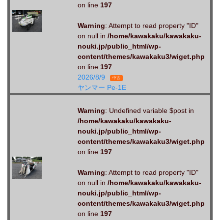
on line
197
Warning
: Attempt to read property "ID"
on null in
/home/kawakaku/kawakaku-
nouki.jp/public_html/wp-
content/themes/kawakaku3/wiget.php
on line
197
2026/8/9
中古
ヤンマー Pe-1E
Warning
: Undefined variable $post in
/home/kawakaku/kawakaku-
nouki.jp/public_html/wp-
content/themes/kawakaku3/wiget.php
on line
197
Warning
: Attempt to read property "ID"
on null in
/home/kawakaku/kawakaku-
nouki.jp/public_html/wp-
content/themes/kawakaku3/wiget.php
on line
197