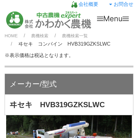
会社概要
お問合せ
Menu
HOME
農機検索
農機検索一覧
ヰセキ コンバイン HVB319GZKSLWC
※表示価格は税込となります。
メーカー/型式
ヰセキ HVB319GZKSLWC