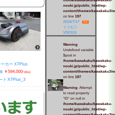
/home/kawakaku/kawakaku-
nouki.jp/public_html/wp-
content/themes/kawakaku3/w
on line
197
2026/7/17
中古
ミツビシ
VS231G
Warning
:
Undefined variable
$post in
新品
/home/kawakaku/kawakaku-
ーカー X7Plus
ホンダ CS100KN
nouki.jp/public_html/wp-
content/themes/kawakaku3/w
￥594,000-
￥148,000-
格
販売価格
(税込)
(税込)
on line
197
X7Plus_3
CS100KN_1
ード
商品コード
Warning
: Attempt
to read property
"ID" on null in
/home/kawakaku/kawakaku-
nouki.jp/public_html/wp-
content/themes/kawakaku3/w