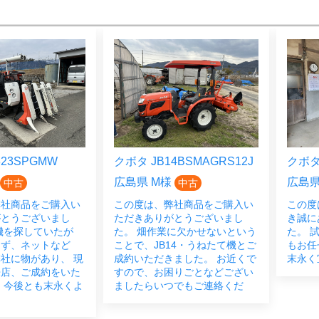
23SPGMW
クボタ JB14BSMAGRS12J
クボタ 
広島県 M様
広島県
中古
中古
弊社商品をご購入い
この度は、弊社商品をご購入い
この度
がとうございまし
ただきありがとうございまし
き誠に
機を探していたが
た。 畑作業に欠かせないという
た。 
らず、ネットなど
ことで、JB14・うねたて機とご
もお任
社に物があり、 現
成約いただきました。 お近くで
末永く
来店、ご成約をいた
すので、お困りごとなどござい
 今後とも末永くよ
ましたらいつでもご連絡くだ