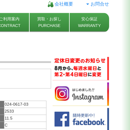
会社概要
お問合せ
ご利用案内
買取・お探し
安心保証
CONTRACT
PURCHASE
WARRANTY
024-0617-03
2533
11.5
C