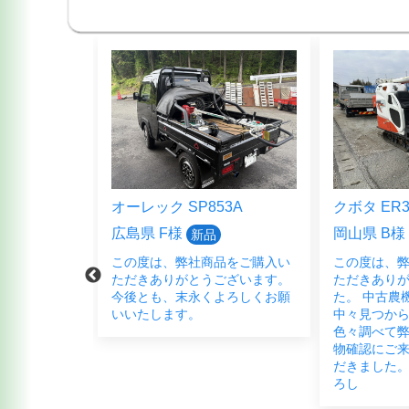
5HFB
オーレック SP853A
クボタ ER3
広島県 F様
岡山県 B様
新品
品をご購入頂
この度は、弊社商品をご購入い
この度は、
ございまし
ただきありがとうございます。
ただきあり
く宜しくお願
今後とも、末永くよろしくお願
た。 中古農
いいたします。
中々見つか
色々調べて弊
物確認にご
だきました。
ろし