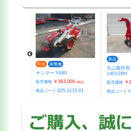
新品
中古
未整備
丸山製作所 
ヤンマー YA80
1401SB
00-
￥363,000-
販売価格
￥1
販売価格
(税込)
(税込)
317-03
025-1115-01
商品コード
H
商品コード