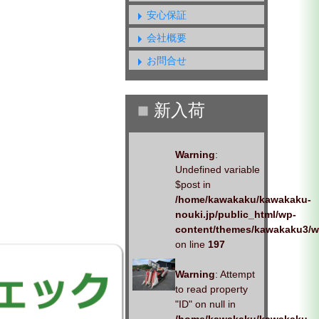
安心保証
会社概要
お問合せ
Warning
:
Undefined variable
$post in
/home/kawakaku/kawakaku-
nouki.jp/public_html/wp-
content/themes/kawakaku3/w
on line
197
Warning
: Attempt
to read property
"ID" on null in