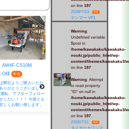
on line
197
2026/7/23
中古
ヤンマー VP1
Warning
:
Undefined variable
$post in
/home/kawakaku/kawakaku-
nouki.jp/public_html/wp-
content/themes/kawakaku3/w
AW4F-CS10M
クボタ EP4DF-CS
on line
197
 O様
広島県 S様
中古
中古
Warning
: Attempt
は弊社よりご購入いただ
この度は、弊社商品をご購入い
to read property
ありがとうございまし
ただきありがとうございまし
"ID" on null in
試運転、アフターフォロー
た。 春の蔵出し市にご来店さ
/home/kawakaku/kawakaku-
せくだい！！！ 今後とも
れ、ご成約いただきました。
nouki.jp/public_html/wp-
宜しくお願い致します。
「試運転もお願いします」とお
content/themes/kawakaku3/w
声がけいただきました。 しっか
りと、対応させていただきま
on line
197
す。お
2026/7/11
中古
タイガーカワシマ