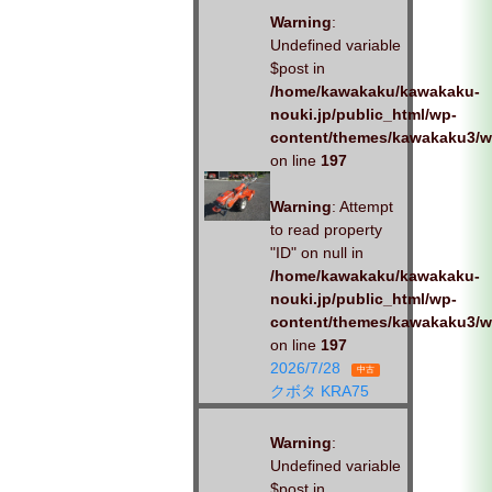
Warning
:
Undefined variable
$post in
/home/kawakaku/kawakaku-
nouki.jp/public_html/wp-
content/themes/kawakaku3/w
on line
197
Warning
: Attempt
to read property
"ID" on null in
/home/kawakaku/kawakaku-
nouki.jp/public_html/wp-
content/themes/kawakaku3/w
on line
197
2026/7/28
中古
クボタ KRA75
Warning
:
Undefined variable
$post in