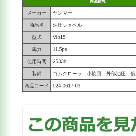
商品情報
メーカー
ヤンマー
商品名
油圧ショベル
型式
Vio15
馬力
11.5ps
使用時間
2533h
装備
ゴムクローラ 小旋回 外部油圧 倍
商品コード
024-0617-03