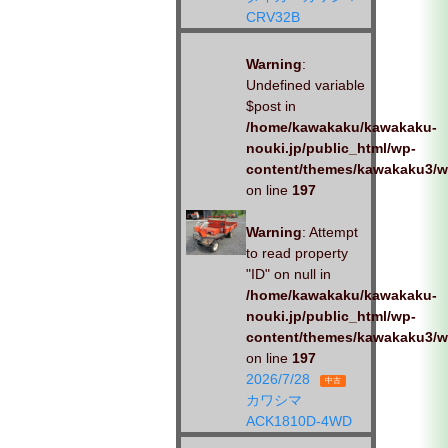
CRV32B
Warning
:
Undefined variable
$post in
/home/kawakaku/kawakaku-
nouki.jp/public_html/wp-
content/themes/kawakaku3/w
on line
197
Warning
: Attempt
to read property
"ID" on null in
/home/kawakaku/kawakaku-
nouki.jp/public_html/wp-
content/themes/kawakaku3/w
on line
197
2026/7/28
中古
カワシマ
ACK1810D-4WD