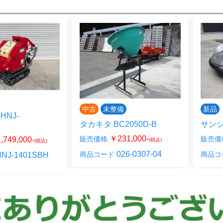
中古
未整備
新品
HNJ-
タカキタ BC2050D-B
サンシ
H
￥231,000-
販売価格
販売価
,749,000-
(税込)
(税込)
026-0307-04
商品コード
商品コ
NJ-1401SBH