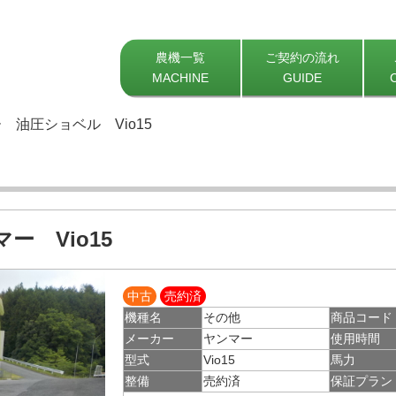
農機一覧
ご契約の流れ
MACHINE
GUIDE
 油圧ショベル Vio15
ー Vio15
中古
売約済
機種名
その他
商品コード
メーカー
ヤンマー
使用時間
型式
Vio15
馬力
整備
売約済
保証プラン