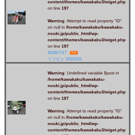
content/themes/kawakaku3/wiget.php
on line
197
Warning
: Attempt to read property "ID"
on null in
/home/kawakaku/kawakaku-
nouki.jp/public_html/wp-
content/themes/kawakaku3/wiget.php
on line
197
2026/7/17
中古
ミツビシ VS231G
Warning
: Undefined variable $post in
/home/kawakaku/kawakaku-
nouki.jp/public_html/wp-
content/themes/kawakaku3/wiget.php
on line
197
Warning
: Attempt to read property "ID"
on null in
/home/kawakaku/kawakaku-
nouki.jp/public_html/wp-
content/themes/kawakaku3/wiget.php