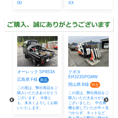
00
XX
オーレック SP853A
クボタ
ER323SPGMW
広島県 F様
新品
岡山県 B様
中古
この度は、弊社商品をご
をご
購入いただきありがとう
この度は、弊社商品をご
とう
ございます。 今後と
購入いただきありがとう
後と
も、末永くよろしくお願
ございました。 中古農
い致
いいたします。
機を探していたが中々見
つからず、ネットなど
色々調べて弊社に物があ