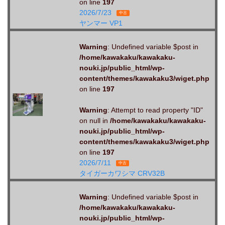
on line
197
2026/7/23
中古
ヤンマー VP1
Warning
: Undefined variable $post in
/home/kawakaku/kawakaku-
nouki.jp/public_html/wp-
content/themes/kawakaku3/wiget.php
on line
197
Warning
: Attempt to read property "ID"
on null in
/home/kawakaku/kawakaku-
nouki.jp/public_html/wp-
content/themes/kawakaku3/wiget.php
on line
197
2026/7/11
中古
タイガーカワシマ CRV32B
Warning
: Undefined variable $post in
/home/kawakaku/kawakaku-
nouki.jp/public_html/wp-