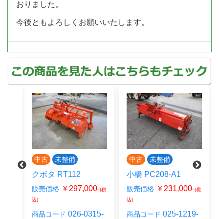
おりました。
今後ともよろしくお願いいたします。
中古
未整備
中古
未整備
B
クボタ RT112
小橋 PC208-A1
0-
￥297,000-
￥231,000-
販売価格
販売価格
(税
(税
(税
込)
込)
08-
026-0315-
025-1219-
商品コード
商品コード