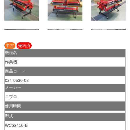
中古
売約済
機種名
作業機
商品コード
024-0530-02
メーカー
ニプロ
使用時間
型式
WCS2410-B