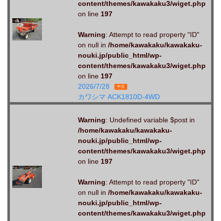
content/themes/kawakaku3/wiget.php
on line
197
Warning
: Attempt to read property "ID"
on null in
/home/kawakaku/kawakaku-
nouki.jp/public_html/wp-
content/themes/kawakaku3/wiget.php
on line
197
2026/7/28
中古
カワシマ ACK1810D-4WD
Warning
: Undefined variable $post in
/home/kawakaku/kawakaku-
nouki.jp/public_html/wp-
content/themes/kawakaku3/wiget.php
on line
197
Warning
: Attempt to read property "ID"
on null in
/home/kawakaku/kawakaku-
nouki.jp/public_html/wp-
content/themes/kawakaku3/wiget.php