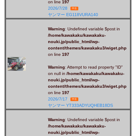
on line
197
2026/7/28
中古
ヤンマー EG118VURA140
Warning
: Undefined variable $post in
/home/kawakaku/kawakaku-
nouki.jp/public_html/wp-
content/themes/kawakaku3/wiget.php
on line
197
Warning
: Attempt to read property "ID"
on null in
/home/kawakaku/kawakaku-
nouki.jp/public_html/wp-
content/themes/kawakaku3/wiget.php
on line
197
2026/7/17
中古
ヤンマー YT333ADYUQHEB18DS
Warning
: Undefined variable $post in
/home/kawakaku/kawakaku-
nouki.jp/public_html/wp-