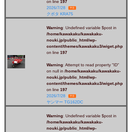
on line
197
2026/7/28
中古
クボタ KRA75
Warning
: Undefined variable $post in
/home/kawakaku/kawakaku-
nouki.jp/public_html/wp-
content/themes/kawakaku3/wiget.php
on line
197
Warning
: Attempt to read property "ID"
on null in
/home/kawakaku/kawakaku-
nouki.jp/public_html/wp-
content/themes/kawakaku3/wiget.php
on line
197
2026/7/28
中古
ヤンマー TG162DC
Warning
: Undefined variable $post in
/home/kawakaku/kawakaku-
nouki.jp/public_html/wp-