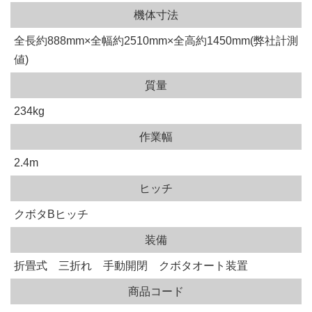
機体寸法
全長約888mm×全幅約2510mm×全高約1450mm(弊社計測
値)
質量
234kg
作業幅
2.4m
ヒッチ
クボタBヒッチ
装備
折畳式 三折れ 手動開閉 クボタオート装置
商品コード