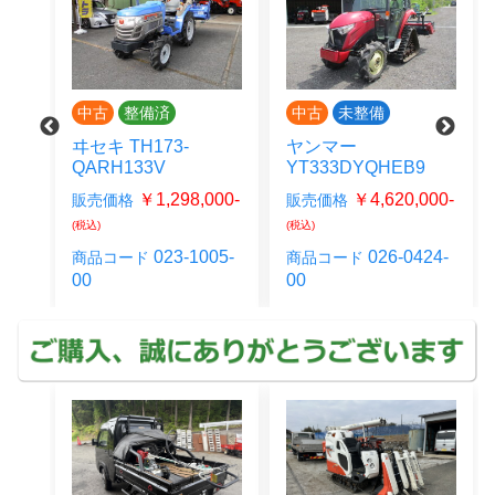
中古
整備済
中古
未整備
ヰセキ TH173-
ヤンマー
7
QARH133V
YT333DYQHEB9
00-
￥1,298,000-
￥4,620,000-
販売価格
販売価格
(税込)
(税込)
27-
023-1005-
026-0424-
商品コード
商品コード
00
00