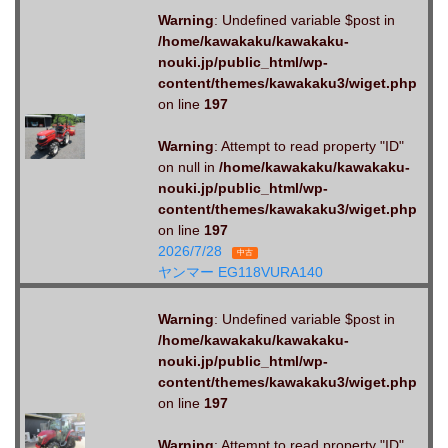
Warning
: Undefined variable $post in
/home/kawakaku/kawakaku-
nouki.jp/public_html/wp-
content/themes/kawakaku3/wiget.php
on line
197
Warning
: Attempt to read property "ID"
on null in
/home/kawakaku/kawakaku-
nouki.jp/public_html/wp-
content/themes/kawakaku3/wiget.php
on line
197
2026/7/28
中古
ヤンマー EG118VURA140
Warning
: Undefined variable $post in
/home/kawakaku/kawakaku-
nouki.jp/public_html/wp-
content/themes/kawakaku3/wiget.php
on line
197
Warning
: Attempt to read property "ID"