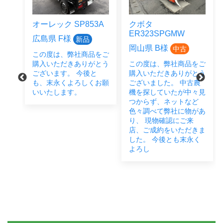
オーレック SP853A
クボタ
ER323SPGMW
広島県 F様
新品
岡山県 B様
中古
この度は、弊社商品をご
をご
購入いただきありがとう
この度は、弊社商品をご
とう
ございます。 今後と
購入いただきありがとう
後と
も、末永くよろしくお願
ございました。 中古農
い致
いいたします。
機を探していたが中々見
つからず、ネットなど
色々調べて弊社に物があ
り、 現物確認にご来
店、ご成約をいただきま
した。 今後とも末永く
よろし