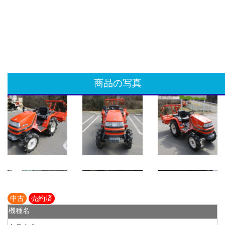
商品の写真
中古
売約済
機種名