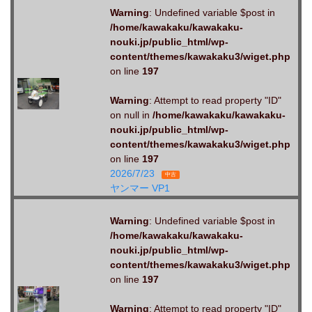
Warning
: Undefined variable $post in
/home/kawakaku/kawakaku-
nouki.jp/public_html/wp-
content/themes/kawakaku3/wiget.php
on line
197
Warning
: Attempt to read property "ID"
on null in
/home/kawakaku/kawakaku-
nouki.jp/public_html/wp-
content/themes/kawakaku3/wiget.php
on line
197
2026/7/23
中古
ヤンマー VP1
Warning
: Undefined variable $post in
/home/kawakaku/kawakaku-
nouki.jp/public_html/wp-
content/themes/kawakaku3/wiget.php
on line
197
Warning
: Attempt to read property "ID"