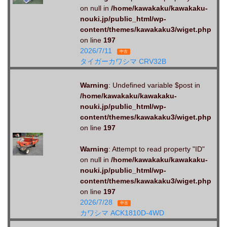
on null in
/home/kawakaku/kawakaku-
nouki.jp/public_html/wp-
content/themes/kawakaku3/wiget.php
on line
197
2026/7/11
中古
タイガーカワシマ CRV32B
Warning
: Undefined variable $post in
/home/kawakaku/kawakaku-
nouki.jp/public_html/wp-
content/themes/kawakaku3/wiget.php
on line
197
Warning
: Attempt to read property "ID"
on null in
/home/kawakaku/kawakaku-
nouki.jp/public_html/wp-
content/themes/kawakaku3/wiget.php
on line
197
2026/7/28
中古
カワシマ ACK1810D-4WD