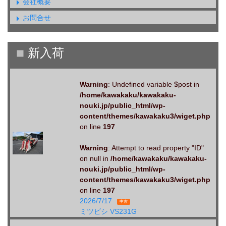
会社概要
お問合せ
Warning
: Undefined variable $post in
/home/kawakaku/kawakaku-
nouki.jp/public_html/wp-
content/themes/kawakaku3/wiget.php
on line
197
Warning
: Attempt to read property "ID"
on null in
/home/kawakaku/kawakaku-
nouki.jp/public_html/wp-
content/themes/kawakaku3/wiget.php
on line
197
2026/7/17
中古
ミツビシ VS231G