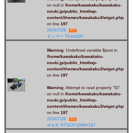
on null in
/home/kawakaku/kawakaku-
nouki.jp/public_html/wp-
content/themes/kawakaku3/wiget.php
on line
197
2026/7/28
中古
ヤンマー TG162DC
Warning
: Undefined variable $post in
/home/kawakaku/kawakaku-
nouki.jp/public_html/wp-
content/themes/kawakaku3/wiget.php
on line
197
Warning
: Attempt to read property "ID"
on null in
/home/kawakaku/kawakaku-
nouki.jp/public_html/wp-
content/themes/kawakaku3/wiget.php
on line
197
2026/7/28
中古
ヰセキ RTS22CQWAY167