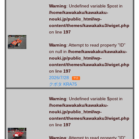
Warning
: Undefined variable $post in
/home/kawakaku/kawakaku-
nouki.jp/public_html/wp-
content/themes/kawakaku3/wiget.php
on line
197
Warning
: Attempt to read property "ID"
on null in
/home/kawakaku/kawakaku-
nouki.jp/public_html/wp-
content/themes/kawakaku3/wiget.php
on line
197
2026/7/28
中古
クボタ KRA75
Warning
: Undefined variable $post in
/home/kawakaku/kawakaku-
nouki.jp/public_html/wp-
content/themes/kawakaku3/wiget.php
on line
197
Warning
: Attempt to read property "ID"