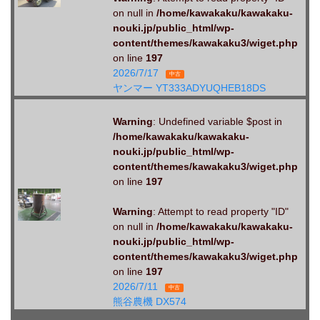
on null in
/home/kawakaku/kawakaku-
nouki.jp/public_html/wp-
content/themes/kawakaku3/wiget.php
on line
197
2026/7/17
中古
ヤンマー YT333ADYUQHEB18DS
Warning
: Undefined variable $post in
/home/kawakaku/kawakaku-
nouki.jp/public_html/wp-
content/themes/kawakaku3/wiget.php
on line
197
Warning
: Attempt to read property "ID"
on null in
/home/kawakaku/kawakaku-
nouki.jp/public_html/wp-
content/themes/kawakaku3/wiget.php
on line
197
2026/7/11
中古
熊谷農機 DX574