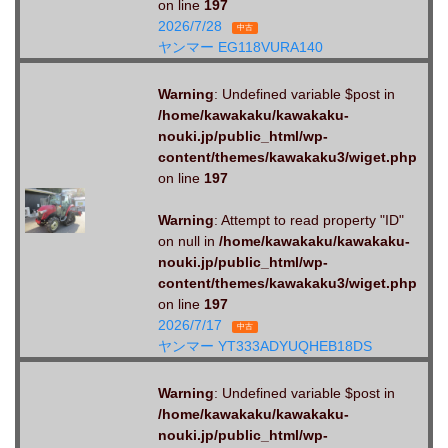
on line
197
2026/7/28
中古
ヤンマー EG118VURA140
Warning
: Undefined variable $post in
/home/kawakaku/kawakaku-
nouki.jp/public_html/wp-
content/themes/kawakaku3/wiget.php
on line
197
Warning
: Attempt to read property "ID"
on null in
/home/kawakaku/kawakaku-
nouki.jp/public_html/wp-
content/themes/kawakaku3/wiget.php
on line
197
2026/7/17
中古
ヤンマー YT333ADYUQHEB18DS
Warning
: Undefined variable $post in
/home/kawakaku/kawakaku-
nouki.jp/public_html/wp-