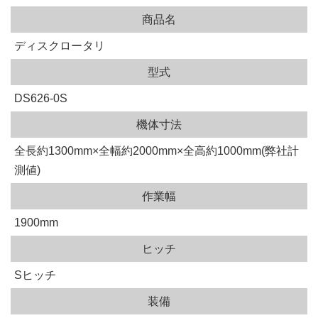
商品名
ディスクロータリ
型式
DS626-0S
機体寸法
全長約1300mm×全幅約2000mm×全高約1000mm(弊社計
測値)
作業幅
1900mm
ヒッチ
Sヒッチ
装備