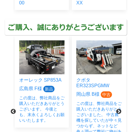
00
XX
オーレック SP853A
クボタ
ER323SPGMW
広島県 F様
新品
岡山県 B様
中古
この度は、弊社商品をご
をご
購入いただきありがとう
この度は、弊社商品をご
とう
ございます。 今後と
購入いただきありがとう
後と
も、末永くよろしくお願
ございました。 中古農
い致
いいたします。
機を探していたが中々見
つからず、ネットなど
色々調べて弊社に物があ