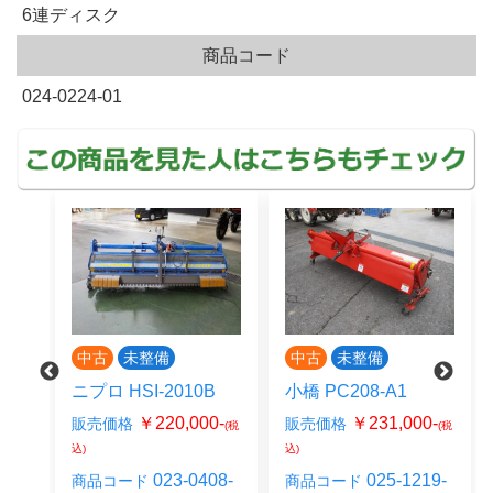
6連ディスク
商品コード
024-0224-01
中古
未整備
中古
未整備
ニプロ HSI-2010B
小橋 PC208-A1
0-
￥220,000-
￥231,000-
販売価格
販売価格
(税
(税
(税
込)
込)
15-
023-0408-
025-1219-
商品コード
商品コード