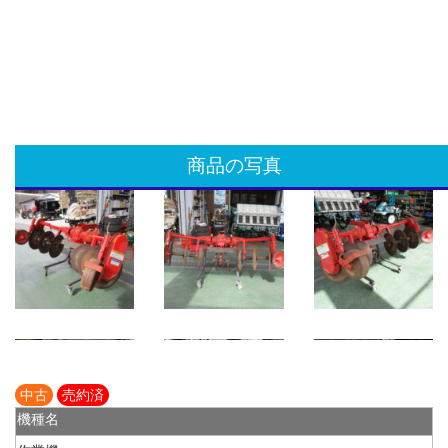
商品の写真
中古
売約済
機種名