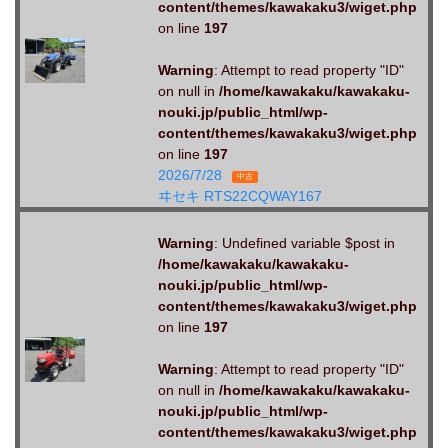
content/themes/kawakaku3/wiget.php
on line
197
Warning
: Attempt to read property "ID"
on null in
/home/kawakaku/kawakaku-
nouki.jp/public_html/wp-
content/themes/kawakaku3/wiget.php
on line
197
2026/7/28
中古
ヰセキ RTS22CQWAY167
Warning
: Undefined variable $post in
/home/kawakaku/kawakaku-
nouki.jp/public_html/wp-
content/themes/kawakaku3/wiget.php
on line
197
Warning
: Attempt to read property "ID"
on null in
/home/kawakaku/kawakaku-
nouki.jp/public_html/wp-
content/themes/kawakaku3/wiget.php