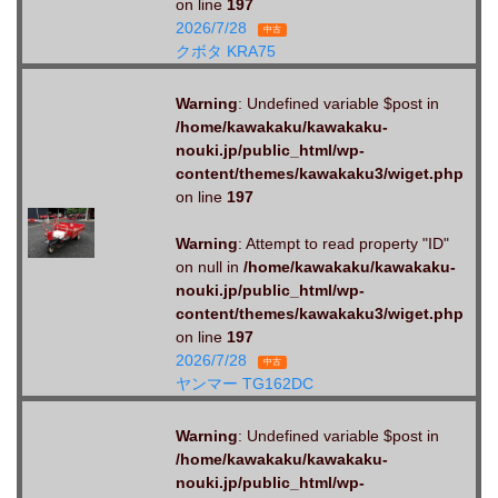
on line
197
2026/7/28
中古
クボタ KRA75
Warning
: Undefined variable $post in
/home/kawakaku/kawakaku-
nouki.jp/public_html/wp-
content/themes/kawakaku3/wiget.php
on line
197
Warning
: Attempt to read property "ID"
on null in
/home/kawakaku/kawakaku-
nouki.jp/public_html/wp-
content/themes/kawakaku3/wiget.php
on line
197
2026/7/28
中古
ヤンマー TG162DC
Warning
: Undefined variable $post in
/home/kawakaku/kawakaku-
nouki.jp/public_html/wp-