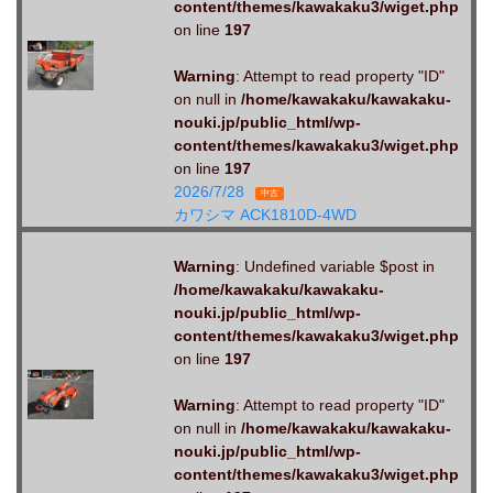
content/themes/kawakaku3/wiget.php
on line
197
Warning
: Attempt to read property "ID"
on null in
/home/kawakaku/kawakaku-
nouki.jp/public_html/wp-
content/themes/kawakaku3/wiget.php
on line
197
2026/7/28
中古
カワシマ ACK1810D-4WD
Warning
: Undefined variable $post in
/home/kawakaku/kawakaku-
nouki.jp/public_html/wp-
content/themes/kawakaku3/wiget.php
on line
197
Warning
: Attempt to read property "ID"
on null in
/home/kawakaku/kawakaku-
nouki.jp/public_html/wp-
content/themes/kawakaku3/wiget.php