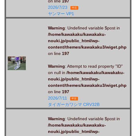
on line
197
2026/7/23
中古
ヤンマー VP1
Warning
: Undefined variable $post in
/home/kawakaku/kawakaku-
nouki.jp/public_html/wp-
content/themes/kawakaku3/wiget.php
on line
197
Warning
: Attempt to read property "ID"
on null in
/home/kawakaku/kawakaku-
nouki.jp/public_html/wp-
content/themes/kawakaku3/wiget.php
on line
197
2026/7/11
中古
タイガーカワシマ CRV32B
Warning
: Undefined variable $post in
/home/kawakaku/kawakaku-
nouki.jp/public_html/wp-