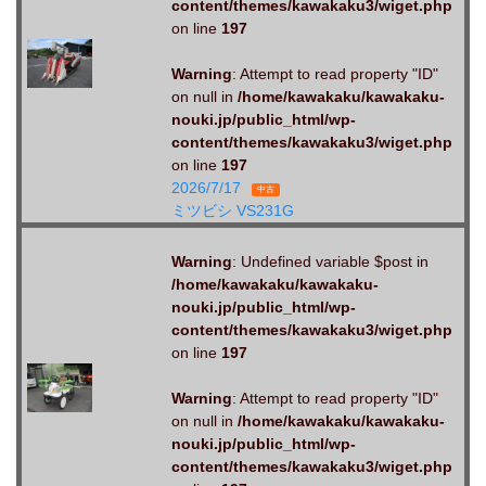
content/themes/kawakaku3/wiget.php
on line
197
Warning
: Attempt to read property "ID"
on null in
/home/kawakaku/kawakaku-
nouki.jp/public_html/wp-
content/themes/kawakaku3/wiget.php
on line
197
2026/7/17
中古
ミツビシ VS231G
Warning
: Undefined variable $post in
/home/kawakaku/kawakaku-
nouki.jp/public_html/wp-
content/themes/kawakaku3/wiget.php
on line
197
Warning
: Attempt to read property "ID"
on null in
/home/kawakaku/kawakaku-
nouki.jp/public_html/wp-
content/themes/kawakaku3/wiget.php