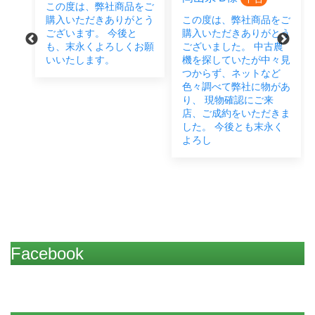
この度は、弊社商品をご
をご
購入いただきありがとう
この度は、弊社商品をご
とう
ございます。 今後と
購入いただきありがとう
後と
も、末永くよろしくお願
ございました。 中古農
い致
いいたします。
機を探していたが中々見
つからず、ネットなど
色々調べて弊社に物があ
り、 現物確認にご来
店、ご成約をいただきま
した。 今後とも末永く
よろし
Facebook