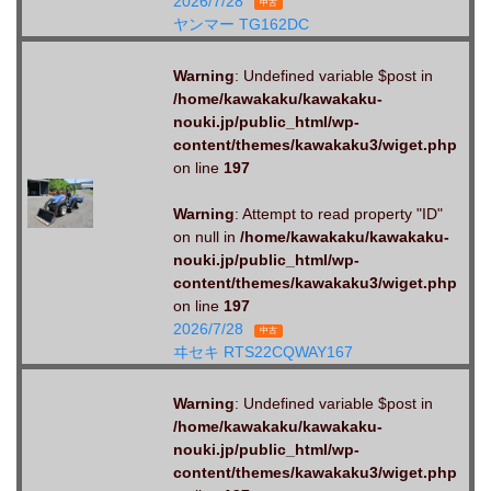
2026/7/28
中古
ヤンマー TG162DC
Warning
: Undefined variable $post in
/home/kawakaku/kawakaku-
nouki.jp/public_html/wp-
content/themes/kawakaku3/wiget.php
on line
197
Warning
: Attempt to read property "ID"
on null in
/home/kawakaku/kawakaku-
nouki.jp/public_html/wp-
content/themes/kawakaku3/wiget.php
on line
197
2026/7/28
中古
ヰセキ RTS22CQWAY167
Warning
: Undefined variable $post in
/home/kawakaku/kawakaku-
nouki.jp/public_html/wp-
content/themes/kawakaku3/wiget.php