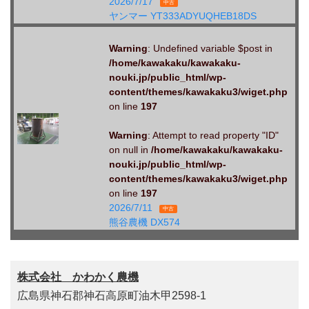
2026/7/17
中古
ヤンマー YT333ADYUQHEB18DS
Warning
: Undefined variable $post in
/home/kawakaku/kawakaku-
nouki.jp/public_html/wp-
content/themes/kawakaku3/wiget.php
on line
197
Warning
: Attempt to read property "ID"
on null in
/home/kawakaku/kawakaku-
nouki.jp/public_html/wp-
content/themes/kawakaku3/wiget.php
on line
197
2026/7/11
中古
熊谷農機 DX574
株式会社 かわかく農機
広島県神石郡神石高原町油木甲2598-1