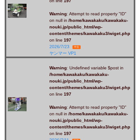
on line
197
Warning
: Attempt to read property "ID"
on null in
/home/kawakaku/kawakaku-
nouki.jp/public_html/wp-
content/themes/kawakaku3/wiget.php
on line
197
2026/7/23
中古
ヤンマー VP1
Warning
: Undefined variable $post in
/home/kawakaku/kawakaku-
nouki.jp/public_html/wp-
content/themes/kawakaku3/wiget.php
on line
197
Warning
: Attempt to read property "ID"
on null in
/home/kawakaku/kawakaku-
nouki.jp/public_html/wp-
content/themes/kawakaku3/wiget.php
on line
197