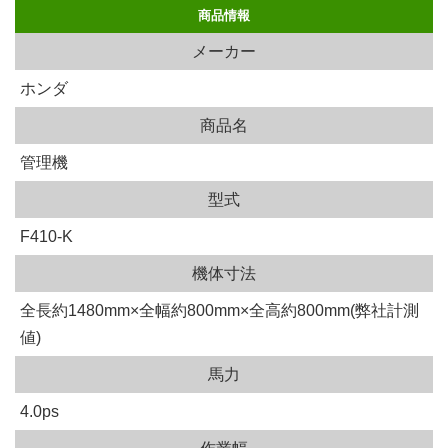
商品情報
メーカー
ホンダ
商品名
管理機
型式
F410-K
機体寸法
全長約1480mm×全幅約800mm×全高約800mm(弊社計測
値)
馬力
4.0ps