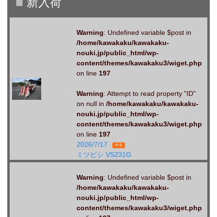
Warning
: Undefined variable $post in
/home/kawakaku/kawakaku-
nouki.jp/public_html/wp-
content/themes/kawakaku3/wiget.php
on line
197
Warning
: Attempt to read property "ID"
on null in
/home/kawakaku/kawakaku-
nouki.jp/public_html/wp-
content/themes/kawakaku3/wiget.php
on line
197
2026/7/17
中古
ミツビシ VS231G
Warning
: Undefined variable $post in
/home/kawakaku/kawakaku-
nouki.jp/public_html/wp-
content/themes/kawakaku3/wiget.php