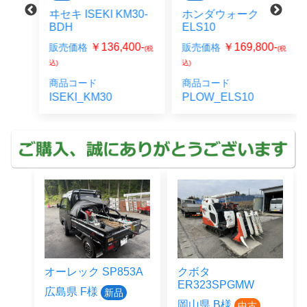
ヰセキ ISEKI KM30-
ホンダウォーク
DC
BDH
ELS10
0-
(税
￥136,400-
￥169,800-
販売価格
販売価格
(税
(税
込)
込)
11-
商品コード
商品コード
ISEKI_KM30
PLOW_ELS10
オーレック SP853A
クボタ
ER323SPGMW
広島県 F様
新品
岡山県 B様
中古