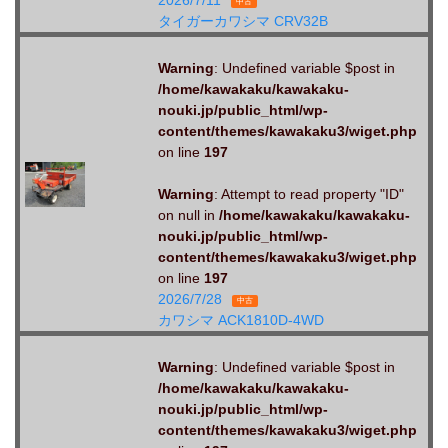
2026/7/11
中古
タイガーカワシマ CRV32B
Warning
: Undefined variable $post in
/home/kawakaku/kawakaku-
nouki.jp/public_html/wp-
content/themes/kawakaku3/wiget.php
on line
197
Warning
: Attempt to read property "ID"
on null in
/home/kawakaku/kawakaku-
nouki.jp/public_html/wp-
content/themes/kawakaku3/wiget.php
on line
197
2026/7/28
中古
カワシマ ACK1810D-4WD
Warning
: Undefined variable $post in
/home/kawakaku/kawakaku-
nouki.jp/public_html/wp-
content/themes/kawakaku3/wiget.php