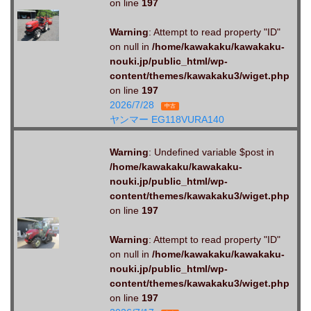
on line
197
Warning
: Attempt to read property "ID"
on null in
/home/kawakaku/kawakaku-
nouki.jp/public_html/wp-
content/themes/kawakaku3/wiget.php
on line
197
2026/7/28
中古
ヤンマー EG118VURA140
Warning
: Undefined variable $post in
/home/kawakaku/kawakaku-
nouki.jp/public_html/wp-
content/themes/kawakaku3/wiget.php
on line
197
Warning
: Attempt to read property "ID"
on null in
/home/kawakaku/kawakaku-
nouki.jp/public_html/wp-
content/themes/kawakaku3/wiget.php
on line
197