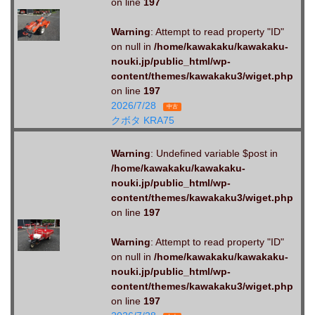
on line
197
Warning
: Attempt to read property "ID"
on null in
/home/kawakaku/kawakaku-
nouki.jp/public_html/wp-
content/themes/kawakaku3/wiget.php
on line
197
2026/7/28
中古
クボタ KRA75
Warning
: Undefined variable $post in
/home/kawakaku/kawakaku-
nouki.jp/public_html/wp-
content/themes/kawakaku3/wiget.php
on line
197
Warning
: Attempt to read property "ID"
on null in
/home/kawakaku/kawakaku-
nouki.jp/public_html/wp-
content/themes/kawakaku3/wiget.php
on line
197