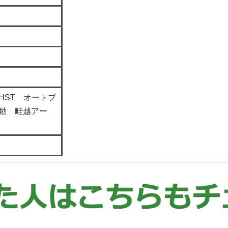
HST オートブ
動 畦越アー