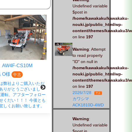
Undefined variable
$post in
/home/kawakaku/kawakaku-
nouki.jp/public_html/wp-
content/themes/kawakaku3/w
on line
197
Warning
: Attempt
to read property
"ID" on null in
AW4F-CS10M
クボタ EP4DF-CS
/home/kawakaku/kawakaku-
 O様
広島県 S様
nouki.jp/public_html/wp-
中古
中古
content/themes/kawakaku3/w
は弊社よりご購入いただ
この度は、弊社商品をご購入い
on line
197
ありがとうございまし
ただきありがとうございまし
2026/7/28
中古
試運転、アフターフォロー
た。 春の蔵出し市にご来店さ
カワシマ
せくだい！！！ 今後とも
れ、ご成約いただきました。
ACK1810D-4WD
宜しくお願い致します。
「試運転もお願いします」とお
声がけいただきました。 しっか
りと、対応させていただきま
Warning
:
す。お
Undefined variable
$post in