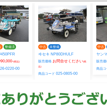
古
整備済
中古
未整備
中古
450PFR
ヰセキ NP80DHULF
ヤンマ
90,000-
お問合せください
販売価格
販売価
(税込)
(税
込)
26-0220-00
商品コ
025-0805-00
商品コード