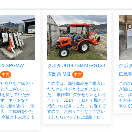
23SPGMW
クボタ JB14BSMAGRS12J
クボタ 
広島県 M様
広島県
中古
中古
弊社商品をご購入い
この度は、弊社商品をご購入い
この度
がとうございまし
ただきありがとうございまし
き誠に
機を探していたが
た。 畑作業に欠かせないという
た。 
らず、ネットなど
ことで、JB14・うねたて機とご
もお任
社に物があり、 現
成約いただきました。 お近くで
末永く
来店、ご成約をいた
すので、お困りごとなどござい
 今後とも末永くよ
ましたらいつでもご連絡くだ