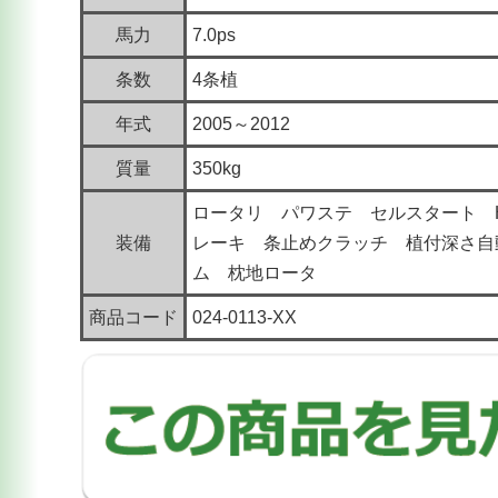
馬力
7.0ps
条数
4条植
年式
2005～2012
質量
350kg
ロータリ パワステ セルスタート 
装備
レーキ 条止めクラッチ 植付深さ自
ム 枕地ロータ
商品コード
024-0113-XX