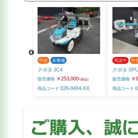
中古
未整備
商談中
中
F
クボタ JC4
クボタ SPU
000-
￥253,000-
￥9
販売価格
販売価格
(税込)
(税込)
324-00
026-0404-XX
0
商品コード
商品コード