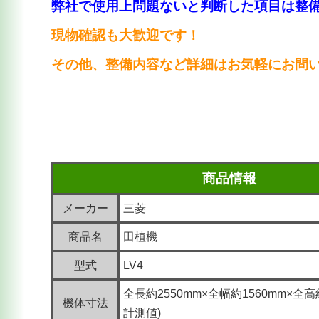
弊社で使用上問題ないと判断した項目は整
現物確認も大歓迎です！
その他、整備内容など詳細はお気軽にお問
商品情報
メーカー
三菱
商品名
田植機
型式
LV4
全長約2550mm×全幅約1560mm×全高
機体寸法
計測値)