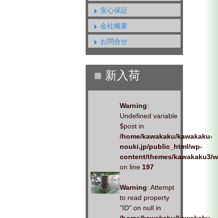
安心保証
会社概要
お問合せ
Warning
:
Undefined variable
$post in
/home/kawakaku/kawakaku-
nouki.jp/public_html/wp-
content/themes/kawakaku3/w
on line
197
Warning
: Attempt
to read property
"ID" on null in