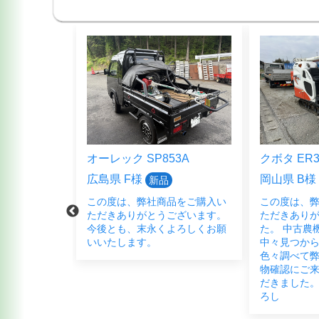
5HFB
オーレック SP853A
クボタ ER3
広島県 F様
岡山県 B様
新品
品をご購入頂
この度は、弊社商品をご購入い
この度は、
ございまし
ただきありがとうございます。
ただきあり
く宜しくお願
今後とも、末永くよろしくお願
た。 中古農
いいたします。
中々見つか
色々調べて弊
物確認にご
だきました。
ろし