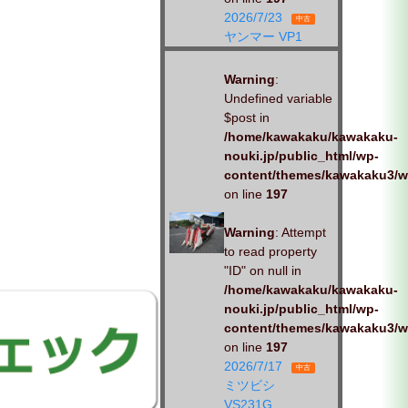
2026/7/23
中古
ヤンマー VP1
Warning
:
Undefined variable
$post in
/home/kawakaku/kawakaku-
nouki.jp/public_html/wp-
content/themes/kawakaku3/w
on line
197
Warning
: Attempt
to read property
"ID" on null in
/home/kawakaku/kawakaku-
nouki.jp/public_html/wp-
content/themes/kawakaku3/w
on line
197
2026/7/17
中古
ミツビシ
VS231G