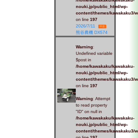
/home/kawakaku/kawakaku-
nouki.jp/public_html/wp-
content/themes/kawakaku3/w
on line
197
2026/7/11
中古
熊谷農機 DX574
Warning
:
Undefined variable
$post in
/home/kawakaku/kawakaku-
nouki.jp/public_html/wp-
content/themes/kawakaku3/w
on line
197
Warning
: Attempt
to read property
"ID" on null in
/home/kawakaku/kawakaku-
nouki.jp/public_html/wp-
content/themes/kawakaku3/w
on line
197