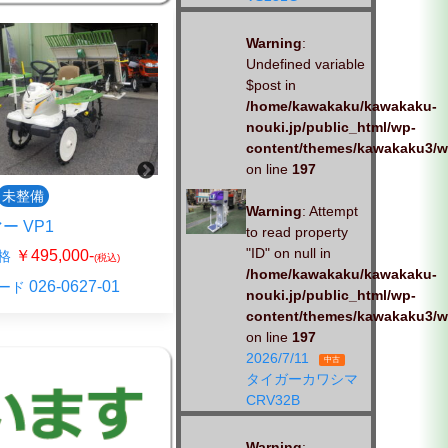
Warning
:
Undefined variable
$post in
/home/kawakaku/kawakaku-
nouki.jp/public_html/wp-
content/themes/kawakaku3/w
on line
197
未整備
中古
未整備
Warning
: Attempt
ー VP1
クボタ JC4AD
to read property
"ID" on null in
￥495,000-
￥396,000-
格
販売価格
(税込)
(税込)
/home/kawakaku/kawakaku-
026-0627-01
026-0410-00
ード
商品コード
nouki.jp/public_html/wp-
content/themes/kawakaku3/w
on line
197
2026/7/11
中古
タイガーカワシマ
CRV32B
Warning
: