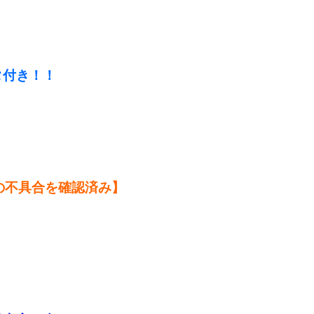
！
タ付き！！
の不具合を確認済み】