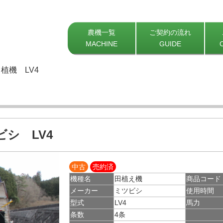
農機一覧
ご契約の流れ
MACHINE
GUIDE
植機 LV4
ビシ LV4
中古
売約済
機種名
田植え機
商品コード
メーカー
ミツビシ
使用時間
型式
LV4
馬力
条数
4条