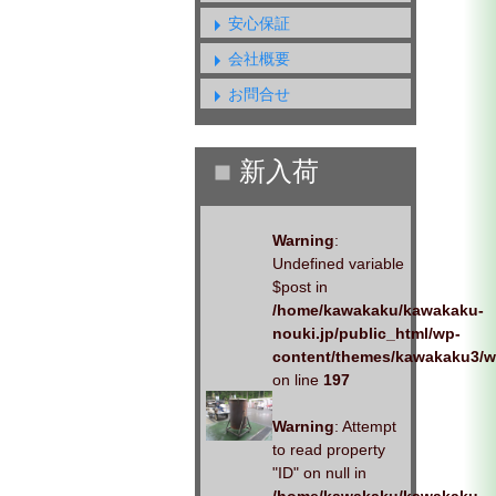
安心保証
会社概要
お問合せ
Warning
:
Undefined variable
$post in
/home/kawakaku/kawakaku-
nouki.jp/public_html/wp-
content/themes/kawakaku3/w
on line
197
Warning
: Attempt
to read property
"ID" on null in