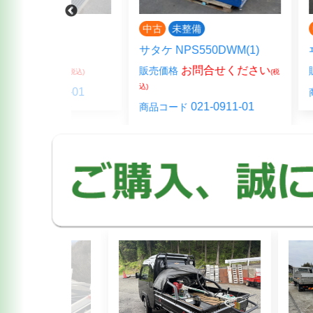
中古
未整備
中古
未整
サタケ NPS550DWM(1)
ヰセキ LTK
00-
お問合せください
￥1
販売価格
販売価格
(税込)
(税
込)
928-01
0
商品コード
021-0911-01
商品コード