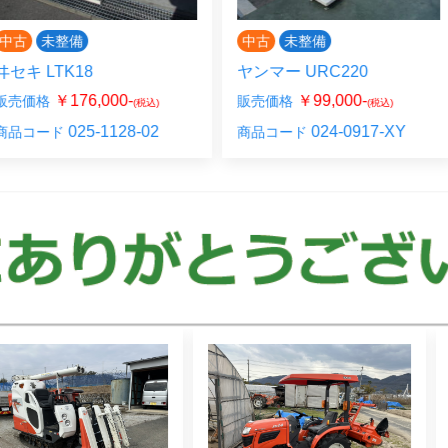
備
中古
未整備
中古
18
ヤンマー URC220
オータ
76,000-
￥99,000-
販売価格
販売価
(税込)
(税込)
25-1128-02
024-0917-XY
商品コード
商品コ