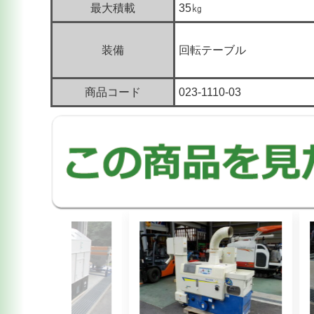
最大積載
35㎏
装備
回転テーブル
商品コード
023-1110-03