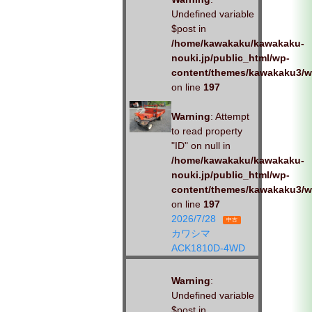
Undefined variable
$post in
/home/kawakaku/kawakaku-
nouki.jp/public_html/wp-
content/themes/kawakaku3/w
on line
197
Warning
: Attempt
to read property
"ID" on null in
/home/kawakaku/kawakaku-
nouki.jp/public_html/wp-
content/themes/kawakaku3/w
on line
197
2026/7/28
中古
カワシマ
ACK1810D-4WD
Warning
:
Undefined variable
$post in