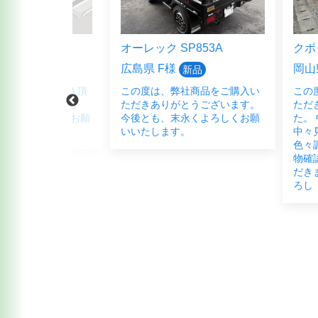
5HFB
オーレック SP853A
クボタ ER3
広島県 F様
岡山県 B様
新品
品をご購入頂
この度は、弊社商品をご購入い
この度は、
ございまし
ただきありがとうございます。
ただきあり
く宜しくお願
今後とも、末永くよろしくお願
た。 中古農
いいたします。
中々見つか
色々調べて弊
物確認にご
だきました。
ろし