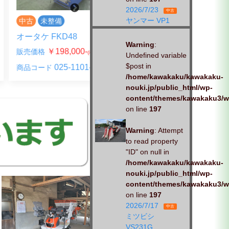
2026/7/23
中古
ヤンマー VP1
未整備
中古
整備済
ケ FKD48
山本 CD9K2
Warning
:
￥198,000-
￥462,000-
格
販売価格
(税込)
(税込)
Undefined variable
込
$post in
025-1101-XX
025-0928-01
ード
商品コード
/home/kawakaku/kawakaku-
nouki.jp/public_html/wp-
content/themes/kawakaku3/w
on line
197
Warning
: Attempt
to read property
"ID" on null in
/home/kawakaku/kawakaku-
nouki.jp/public_html/wp-
content/themes/kawakaku3/w
on line
197
2026/7/17
中古
ミツビシ
VS231G