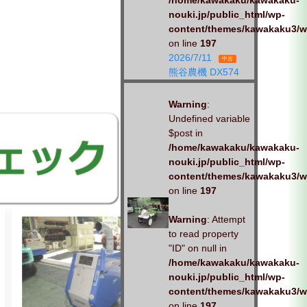
/home/kawakaku/kawakaku-
nouki.jp/public_html/wp-
content/themes/kawakaku3/w
on line
197
2026/7/11
中古
熊谷農機 DX574
Warning
:
Undefined variable
$post in
/home/kawakaku/kawakaku-
nouki.jp/public_html/wp-
content/themes/kawakaku3/w
on line
197
Warning
: Attempt
to read property
"ID" on null in
/home/kawakaku/kawakaku-
nouki.jp/public_html/wp-
content/themes/kawakaku3/w
on line
197