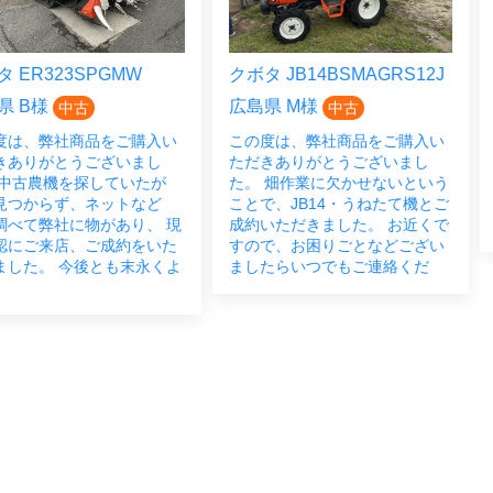
23SPGMW
クボタ JB14BSMAGRS12J
クボタ 
広島県 M様
広島県
中古
中古
弊社商品をご購入い
この度は、弊社商品をご購入い
この度
がとうございまし
ただきありがとうございまし
き誠に
機を探していたが
た。 畑作業に欠かせないという
た。 
らず、ネットなど
ことで、JB14・うねたて機とご
もお任
社に物があり、 現
成約いただきました。 お近くで
末永く
来店、ご成約をいた
すので、お困りごとなどござい
 今後とも末永くよ
ましたらいつでもご連絡くだ