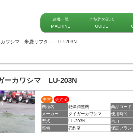
農機一覧
ご契約の流れ
MACHINE
GUIDE
カワシマ 米袋リフタ― LU-203N
ーカワシマ LU-203N
中古
売約済
機種名
乾燥調整機
商品コード
メーカー
タイガーカワシマ
使用時間
型式
LU-203N
馬力
整備
売約済
保証プラン