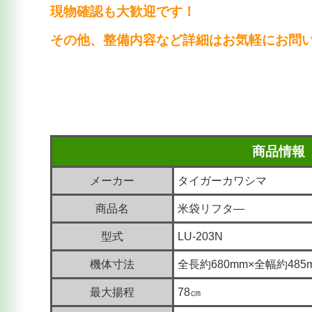
現物確認も大歓迎です！
その他、整備内容など詳細はお気軽にお問
商品情報
メーカー
タイガーカワシマ
商品名
米袋リフタ―
型式
LU-203N
機体寸法
全長約680mm×全幅約485
最大揚程
78㎝