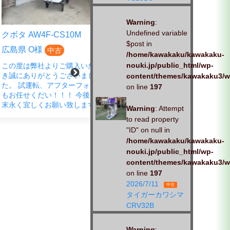
Warning
:
Undefined variable
AW4F-CS10M
クボタ EP4DF-CS
$post in
 O様
広島県 S様
中古
中古
/home/kawakaku/kawakaku-
nouki.jp/public_html/wp-
は弊社よりご購入いただ
この度は、弊社商品をご購入い
ありがとうございまし
ただきありがとうございまし
content/themes/kawakaku3/w
試運転、アフターフォロー
た。 春の蔵出し市にご来店さ
on line
197
せくだい！！！ 今後とも
れ、ご成約いただきました。
宜しくお願い致します。
「試運転もお願いします」とお
Warning
: Attempt
声がけいただきました。 しっか
to read property
りと、対応させていただきま
"ID" on null in
す。お
/home/kawakaku/kawakaku-
nouki.jp/public_html/wp-
content/themes/kawakaku3/w
on line
197
2026/7/11
中古
タイガーカワシマ
CRV32B
Warning
: