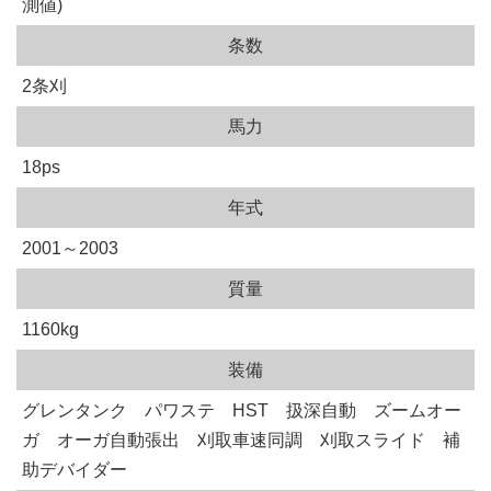
測値)
条数
2条刈
馬力
18ps
年式
2001～2003
質量
1160kg
装備
グレンタンク パワステ HST 扱深自動 ズームオー
ガ オーガ自動張出 刈取車速同調 刈取スライド 補
助デバイダー