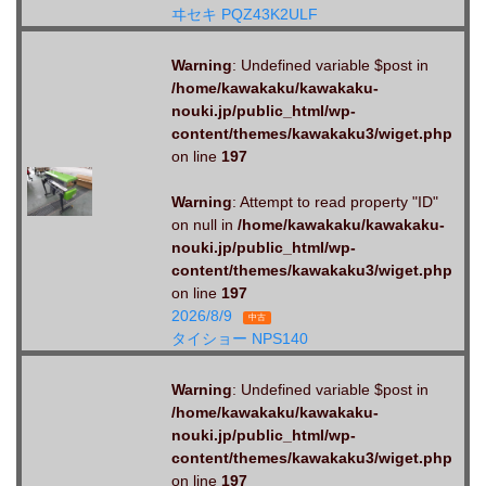
ヰセキ PQZ43K2ULF
Warning
: Undefined variable $post in
/home/kawakaku/kawakaku-
nouki.jp/public_html/wp-
content/themes/kawakaku3/wiget.php
on line
197
Warning
: Attempt to read property "ID"
on null in
/home/kawakaku/kawakaku-
nouki.jp/public_html/wp-
content/themes/kawakaku3/wiget.php
on line
197
2026/8/9
中古
タイショー NPS140
Warning
: Undefined variable $post in
/home/kawakaku/kawakaku-
nouki.jp/public_html/wp-
content/themes/kawakaku3/wiget.php
on line
197