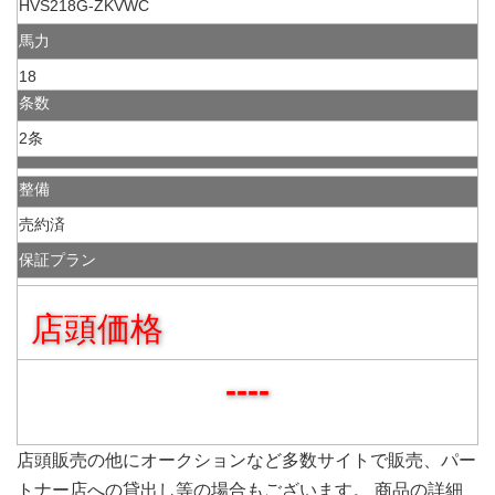
HVS218G-ZKVWC
馬力
18
条数
2条
整備
売約済
保証プラン
店頭価格
----
店頭販売の他にオークションなど多数サイトで販売、パー
トナー店への貸出し等の場合もございます。 商品の詳細