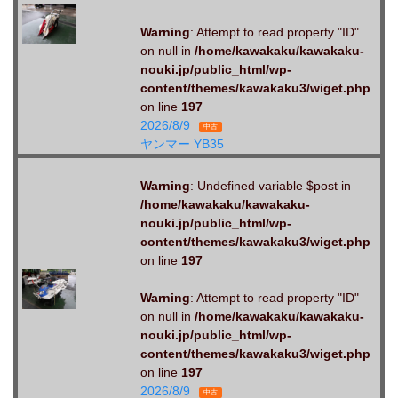
Warning
: Attempt to read property "ID"
on null in
/home/kawakaku/kawakaku-
nouki.jp/public_html/wp-
content/themes/kawakaku3/wiget.php
on line
197
2026/8/9
中古
ヤンマー YB35
Warning
: Undefined variable $post in
/home/kawakaku/kawakaku-
nouki.jp/public_html/wp-
content/themes/kawakaku3/wiget.php
on line
197
Warning
: Attempt to read property "ID"
on null in
/home/kawakaku/kawakaku-
nouki.jp/public_html/wp-
content/themes/kawakaku3/wiget.php
on line
197
2026/8/9
中古