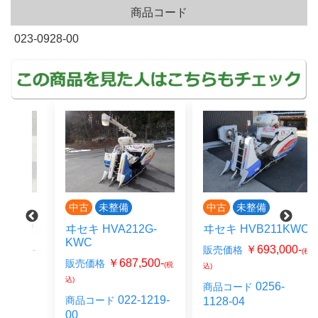
商品コード
023-0928-00
中古
未整備
中古
未整備
LW
ヰセキ HVA212G-
ヰセキ HVB211KWC
KWC
00-
￥693,000-
販売価格
(税
￥687,500-
販売価格
(税
込)
込)
16-
0256-
商品コード
022-1219-
商品コード
1128-04
00