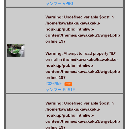
ヤンマー VP6G
Warning
: Undefined variable $post in
/home/kawakaku/kawakaku-
nouki.jp/public_html/wp-
content/themes/kawakaku3/wiget.php
on line
197
Warning
: Attempt to read property "ID"
on null in
/home/kawakaku/kawakaku-
nouki.jp/public_html/wp-
content/themes/kawakaku3/wiget.php
on line
197
2026/8/9
中古
ヤンマー PeS1F
Warning
: Undefined variable $post in
/home/kawakaku/kawakaku-
nouki.jp/public_html/wp-
content/themes/kawakaku3/wiget.php
on line
197