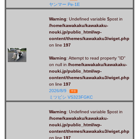
ヤンマー Pe-1E
Warning
: Undefined variable $post in
/home/kawakaku/kawakaku-
nouki.jp/public_html/wp-
content/themes/kawakaku3/wiget.php
on line
197
Warning
: Attempt to read property "ID"
on null in
/home/kawakaku/kawakaku-
nouki.jp/public_html/wp-
content/themes/kawakaku3/wiget.php
on line
197
2026/8/9
中古
ミツビシ VS323FGKC
Warning
: Undefined variable $post in
/home/kawakaku/kawakaku-
nouki.jp/public_html/wp-
content/themes/kawakaku3/wiget.php
on line
197