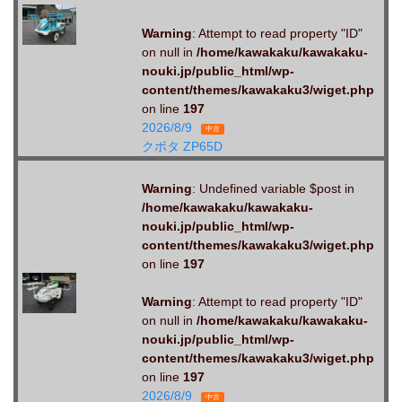
Warning
: Attempt to read property "ID"
on null in
/home/kawakaku/kawakaku-
nouki.jp/public_html/wp-
content/themes/kawakaku3/wiget.php
on line
197
2026/8/9
中古
クボタ ZP65D
Warning
: Undefined variable $post in
/home/kawakaku/kawakaku-
nouki.jp/public_html/wp-
content/themes/kawakaku3/wiget.php
on line
197
Warning
: Attempt to read property "ID"
on null in
/home/kawakaku/kawakaku-
nouki.jp/public_html/wp-
content/themes/kawakaku3/wiget.php
on line
197
2026/8/9
中古