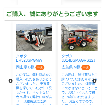
3A
クボタ
クボタ
ER323SPGMW
JB14BSMAGRS12J
岡山県 B様
広島県 M様
中古
中古
をご
とう
この度は、弊社商品をご
この度は、弊社商品をご
と
購入いただきありがとう
購入いただきありがとう
お願
ございました。 中古農
ございました。 畑作業
機を探していたが中々見
に欠かせないということ
つからず、ネットなど
で、JB14・うねたて機
色々調べて弊社に物があ
とご成約いただきまし
り、 現物確認にご来
た。 お近くですので、