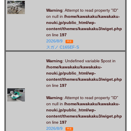
Warning
: Attempt to read property "ID"
on null in
/home/kawakaku/kawakaku-
nouki.jp/public_html/wp-
content/themes/kawakaku3/wiget.php
on line
197
2026/8/9
中古
スガノ C165EF-S
Warning
: Undefined variable $post in
/home/kawakaku/kawakaku-
nouki.jp/public_html/wp-
content/themes/kawakaku3/wiget.php
on line
197
Warning
: Attempt to read property "ID"
on null in
/home/kawakaku/kawakaku-
nouki.jp/public_html/wp-
content/themes/kawakaku3/wiget.php
on line
197
2026/8/9
中古