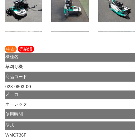
中古
売約済
機種名
草刈り機
商品コード
023-0803-00
メーカー
オーレック
使用時間
型式
WMC736F