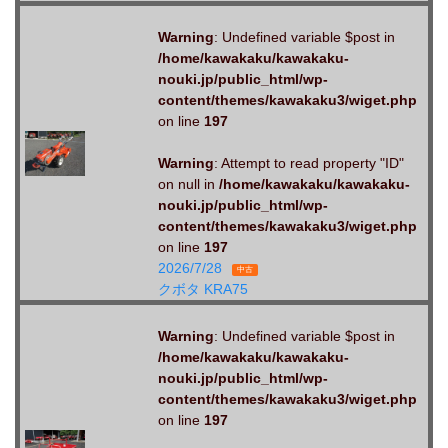
Warning
: Undefined variable $post in
/home/kawakaku/kawakaku-
nouki.jp/public_html/wp-
content/themes/kawakaku3/wiget.php
on line
197
Warning
: Attempt to read property "ID"
on null in
/home/kawakaku/kawakaku-
nouki.jp/public_html/wp-
content/themes/kawakaku3/wiget.php
on line
197
2026/7/28
中古
クボタ KRA75
Warning
: Undefined variable $post in
/home/kawakaku/kawakaku-
nouki.jp/public_html/wp-
content/themes/kawakaku3/wiget.php
on line
197