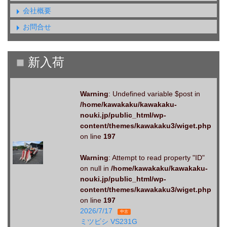
会社概要
お問合せ
Warning
: Undefined variable $post in
/home/kawakaku/kawakaku-
nouki.jp/public_html/wp-
content/themes/kawakaku3/wiget.php
on line
197
Warning
: Attempt to read property "ID"
on null in
/home/kawakaku/kawakaku-
nouki.jp/public_html/wp-
content/themes/kawakaku3/wiget.php
on line
197
2026/7/17
中古
ミツビシ VS231G