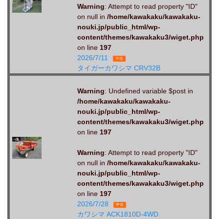
Warning
: Attempt to read property "ID"
on null in
/home/kawakaku/kawakaku-
nouki.jp/public_html/wp-
content/themes/kawakaku3/wiget.php
on line
197
2026/7/11
中古
タイガーカワシマ CRV32B
Warning
: Undefined variable $post in
/home/kawakaku/kawakaku-
nouki.jp/public_html/wp-
content/themes/kawakaku3/wiget.php
on line
197
Warning
: Attempt to read property "ID"
on null in
/home/kawakaku/kawakaku-
nouki.jp/public_html/wp-
content/themes/kawakaku3/wiget.php
on line
197
2026/7/28
中古
カワシマ ACK1810D-4WD