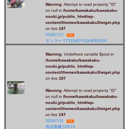
Warning
: Attempt to read property "ID"
on null in
/home/kawakaku/kawakaku-
nouki.jp/public_html/wp-
content/themes/kawakaku3/wiget.php
on line
197
2026/7/17
中古
ヤンマー YT333ADYUQHEB18DS
Warning
: Undefined variable $post in
/home/kawakaku/kawakaku-
nouki.jp/public_html/wp-
content/themes/kawakaku3/wiget.php
on line
197
Warning
: Attempt to read property "ID"
on null in
/home/kawakaku/kawakaku-
nouki.jp/public_html/wp-
content/themes/kawakaku3/wiget.php
on line
197
2026/7/11
中古
熊谷農機 DX574