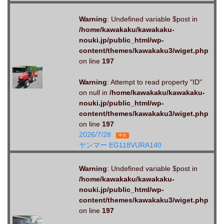
Warning
: Undefined variable $post in
/home/kawakaku/kawakaku-
nouki.jp/public_html/wp-
content/themes/kawakaku3/wiget.php
on line
197
Warning
: Attempt to read property "ID"
on null in
/home/kawakaku/kawakaku-
nouki.jp/public_html/wp-
content/themes/kawakaku3/wiget.php
on line
197
2026/7/28
中古
ヤンマー EG118VURA140
Warning
: Undefined variable $post in
/home/kawakaku/kawakaku-
nouki.jp/public_html/wp-
content/themes/kawakaku3/wiget.php
on line
197