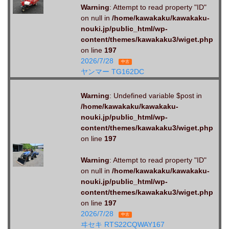
Warning
: Attempt to read property "ID"
on null in
/home/kawakaku/kawakaku-
nouki.jp/public_html/wp-
content/themes/kawakaku3/wiget.php
on line
197
2026/7/28
中古
ヤンマー TG162DC
Warning
: Undefined variable $post in
/home/kawakaku/kawakaku-
nouki.jp/public_html/wp-
content/themes/kawakaku3/wiget.php
on line
197
Warning
: Attempt to read property "ID"
on null in
/home/kawakaku/kawakaku-
nouki.jp/public_html/wp-
content/themes/kawakaku3/wiget.php
on line
197
2026/7/28
中古
ヰセキ RTS22CQWAY167