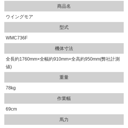
商品名
ウイングモア
型式
WMC736F
機体寸法
全長約1760mm×全幅約910mm×全高約950mm(弊社計測
値)
重量
78kg
作業幅
69cm
馬力