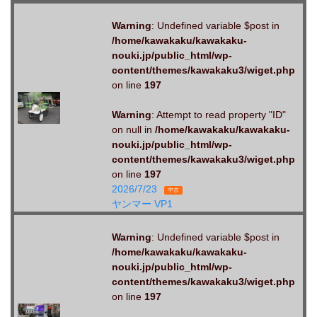
Warning
: Undefined variable $post in
/home/kawakaku/kawakaku-
nouki.jp/public_html/wp-
content/themes/kawakaku3/wiget.php
on line
197
Warning
: Attempt to read property "ID"
on null in
/home/kawakaku/kawakaku-
nouki.jp/public_html/wp-
content/themes/kawakaku3/wiget.php
on line
197
2026/7/23
中古
ヤンマー VP1
Warning
: Undefined variable $post in
/home/kawakaku/kawakaku-
nouki.jp/public_html/wp-
content/themes/kawakaku3/wiget.php
on line
197