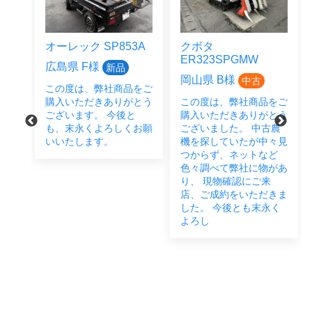
オーレック SP853A
クボタ
ER323SPGMW
広島県 F様
新品
岡山県 B様
中古
この度は、弊社商品をご
をご
購入いただきありがとう
この度は、弊社商品をご
とう
ございます。 今後と
購入いただきありがとう
後と
も、末永くよろしくお願
ございました。 中古農
い致
いいたします。
機を探していたが中々見
つからず、ネットなど
色々調べて弊社に物があ
り、 現物確認にご来
店、ご成約をいただきま
した。 今後とも末永く
よろし