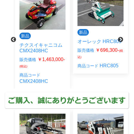
新品
新品
オーレック HRC805
チクスイキャニコム
￥696,300-
販売価格
CMX2408HC
(税
込)
0-
￥1,463,000-
販売価格
(税
HRC805
商品コード
(税込)
B_1
商品コード
CMX2408HC