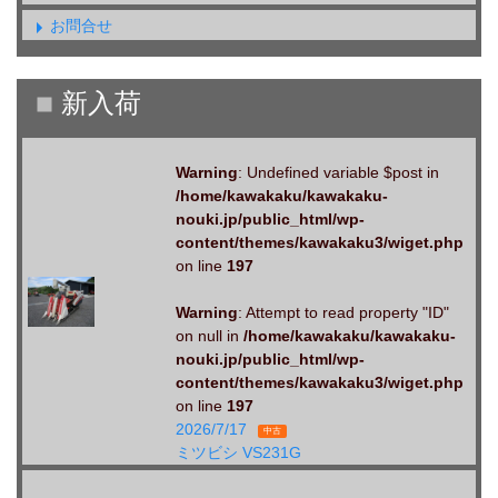
お問合せ
Warning
: Undefined variable $post in
/home/kawakaku/kawakaku-
nouki.jp/public_html/wp-
content/themes/kawakaku3/wiget.php
on line
197
Warning
: Attempt to read property "ID"
on null in
/home/kawakaku/kawakaku-
nouki.jp/public_html/wp-
content/themes/kawakaku3/wiget.php
on line
197
2026/7/17
中古
ミツビシ VS231G