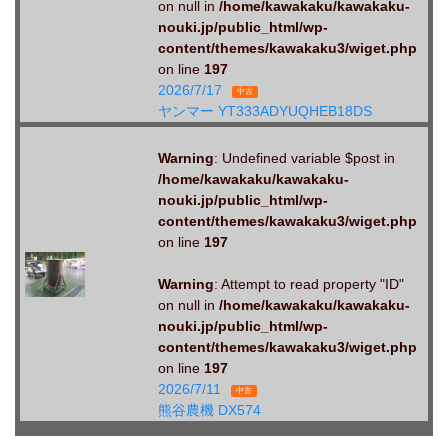
on null in
/home/kawakaku/kawakaku-
nouki.jp/public_html/wp-
content/themes/kawakaku3/wiget.php
on line
197
2026/7/17
中古
ヤンマー YT333ADYUQHEB18DS
Warning
: Undefined variable $post in
/home/kawakaku/kawakaku-
nouki.jp/public_html/wp-
content/themes/kawakaku3/wiget.php
on line
197
Warning
: Attempt to read property "ID"
on null in
/home/kawakaku/kawakaku-
nouki.jp/public_html/wp-
content/themes/kawakaku3/wiget.php
on line
197
2026/7/11
中古
熊谷農機 DX574