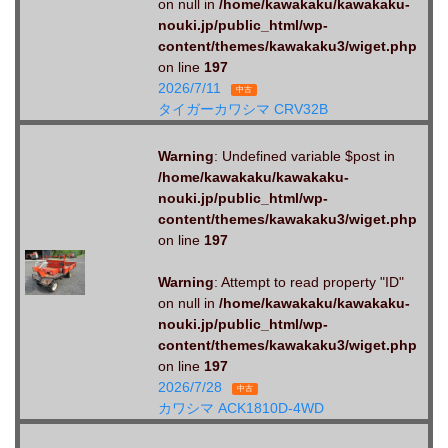
on null in
/home/kawakaku/kawakaku-
nouki.jp/public_html/wp-
content/themes/kawakaku3/wiget.php
on line
197
2026/7/11
中古
タイガーカワシマ CRV32B
Warning
: Undefined variable $post in
/home/kawakaku/kawakaku-
nouki.jp/public_html/wp-
content/themes/kawakaku3/wiget.php
on line
197
Warning
: Attempt to read property "ID"
on null in
/home/kawakaku/kawakaku-
nouki.jp/public_html/wp-
content/themes/kawakaku3/wiget.php
on line
197
2026/7/28
中古
カワシマ ACK1810D-4WD