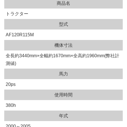
商品名
トラクター
型式
AF120R115M
機体寸法
全長約3440mm×全幅約1670mm×全高約1960mm(弊社計
測値)
馬力
20ps
使用時間
380h
年式
2000～2005