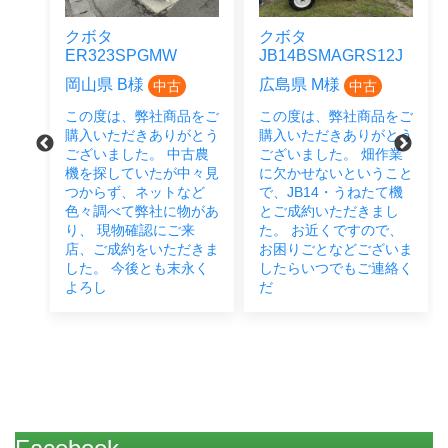
クボタ
クボタ AW4F-
JB14BSMAGRS12J
CS10M
広島県 M様
広島県 O様
中古
中古
品をご
この度は、弊社商品をご
この度は弊社よりご購入
がとう
購入いただきありがとう
いただき誠にありがとう
中古農
ございました。 畑作業
ございました。 試運
中々見
に欠かせないということ
転、アフターフォローも
など
で、JB14・うねたて機
お任せくだい！！！ 今
物があ
とご成約いただきまし
後とも末永く宜しくお願
来
た。 お近くですので、
い致します。
だきま
お困りごとなどございま
末永く
したらいつでもご連絡く
だ