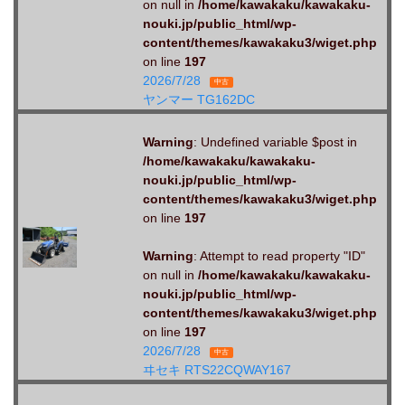
on null in
/home/kawakaku/kawakaku-
nouki.jp/public_html/wp-
content/themes/kawakaku3/wiget.php
on line
197
2026/7/28
中古
ヤンマー TG162DC
Warning
: Undefined variable $post in
/home/kawakaku/kawakaku-
nouki.jp/public_html/wp-
content/themes/kawakaku3/wiget.php
on line
197
Warning
: Attempt to read property "ID"
on null in
/home/kawakaku/kawakaku-
nouki.jp/public_html/wp-
content/themes/kawakaku3/wiget.php
on line
197
2026/7/28
中古
ヰセキ RTS22CQWAY167