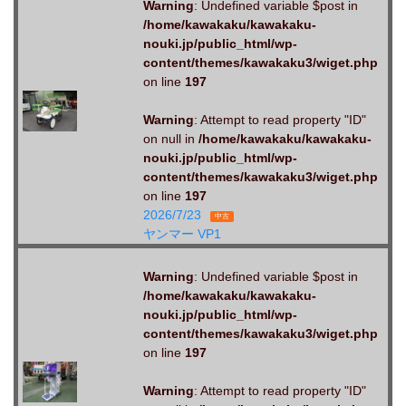
Warning
: Undefined variable $post in
/home/kawakaku/kawakaku-
nouki.jp/public_html/wp-
content/themes/kawakaku3/wiget.php
on line
197
Warning
: Attempt to read property "ID"
on null in
/home/kawakaku/kawakaku-
nouki.jp/public_html/wp-
content/themes/kawakaku3/wiget.php
on line
197
2026/7/23
中古
ヤンマー VP1
Warning
: Undefined variable $post in
/home/kawakaku/kawakaku-
nouki.jp/public_html/wp-
content/themes/kawakaku3/wiget.php
on line
197
Warning
: Attempt to read property "ID"