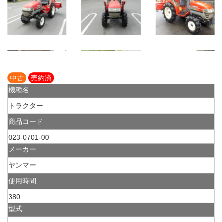
中古
売約済
機種名
トラクター
商品コード
023-0701-00
メーカー
ヤンマー
使用時間
380
型式