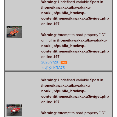
Warning
: Undefined variable $post in
/home/kawakaku/kawakaku-
nouki.jp/public_html/wp-
content/themes/kawakaku3/wiget.php
on line
197
Warning
: Attempt to read property "ID"
on null in
/home/kawakaku/kawakaku-
nouki.jp/public_html/wp-
content/themes/kawakaku3/wiget.php
on line
197
2026/7/28
中古
クボタ KRA75
Warning
: Undefined variable $post in
/home/kawakaku/kawakaku-
nouki.jp/public_html/wp-
content/themes/kawakaku3/wiget.php
on line
197
Warning
: Attempt to read property "ID"