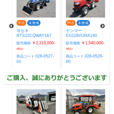
備
中古
未整備
中古
未整備
ヤンマー
ヤンマー VP1
WAY167
EG118VURA140
￥495,000
販売価格
2,310,000-
￥1,540,000-
販売価格
込)
(税込)
026-062
商品コード
026-0527-
026-0528-
商品コード
01
00