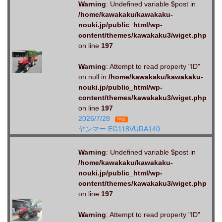
Warning
: Undefined variable $post in
/home/kawakaku/kawakaku-
nouki.jp/public_html/wp-
content/themes/kawakaku3/wiget.php
on line
197
Warning
: Attempt to read property "ID"
on null in
/home/kawakaku/kawakaku-
nouki.jp/public_html/wp-
content/themes/kawakaku3/wiget.php
on line
197
2026/7/28
中古
ヤンマー EG118VURA140
Warning
: Undefined variable $post in
/home/kawakaku/kawakaku-
nouki.jp/public_html/wp-
content/themes/kawakaku3/wiget.php
on line
197
Warning
: Attempt to read property "ID"