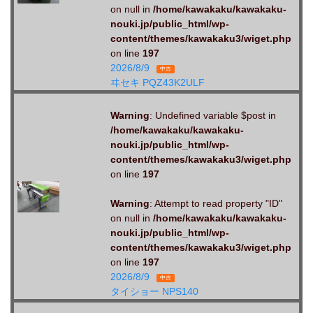
on null in
/home/kawakaku/kawakaku-
nouki.jp/public_html/wp-
content/themes/kawakaku3/wiget.php
on line
197
2026/8/9
中古
ヰセキ PQZ43K2ULF
Warning
: Undefined variable $post in
/home/kawakaku/kawakaku-
nouki.jp/public_html/wp-
content/themes/kawakaku3/wiget.php
on line
197
Warning
: Attempt to read property "ID"
on null in
/home/kawakaku/kawakaku-
nouki.jp/public_html/wp-
content/themes/kawakaku3/wiget.php
on line
197
2026/8/9
中古
タイショー NPS140