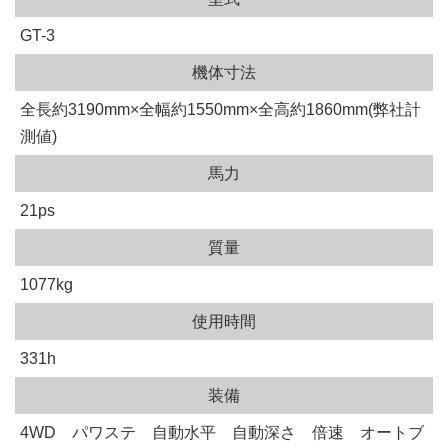
GT-3
機体寸法
全長約3190mm×全幅約1550mm×全高約1860mm(弊社計
測値)
馬力
21ps
質量
1077kg
使用時間
331h
装備
4WD パワステ 自動水平 自動深さ 倍速 オートブ