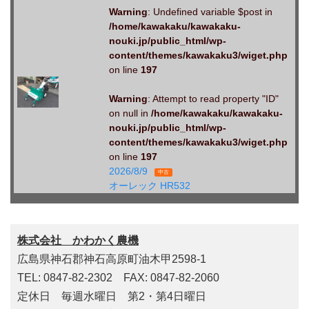
Warning
: Undefined variable $post in
/home/kawakaku/kawakaku-
nouki.jp/public_html/wp-
content/themes/kawakaku3/wiget.php
on line
197
Warning
: Attempt to read property "ID"
on null in
/home/kawakaku/kawakaku-
nouki.jp/public_html/wp-
content/themes/kawakaku3/wiget.php
on line
197
2026/8/9
中古
オーレック HR532
株式会社 かわかく農機
広島県神石郡神石高原町油木甲2598-1
TEL: 0847-82-2302 FAX: 0847-82-2060
定休日 毎週水曜日 第2・第4日曜日