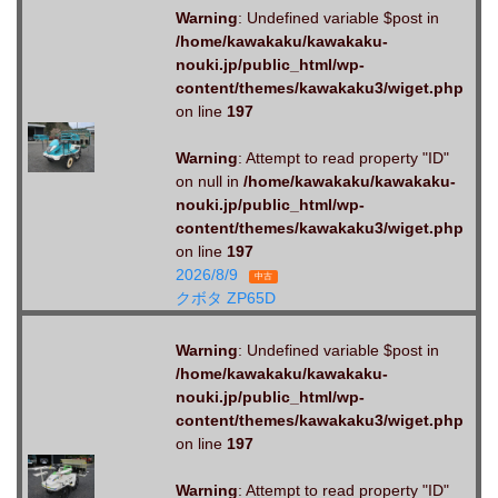
Warning
: Undefined variable $post in
/home/kawakaku/kawakaku-
nouki.jp/public_html/wp-
content/themes/kawakaku3/wiget.php
on line
197
Warning
: Attempt to read property "ID"
on null in
/home/kawakaku/kawakaku-
nouki.jp/public_html/wp-
content/themes/kawakaku3/wiget.php
on line
197
2026/8/9
中古
クボタ ZP65D
Warning
: Undefined variable $post in
/home/kawakaku/kawakaku-
nouki.jp/public_html/wp-
content/themes/kawakaku3/wiget.php
on line
197
Warning
: Attempt to read property "ID"