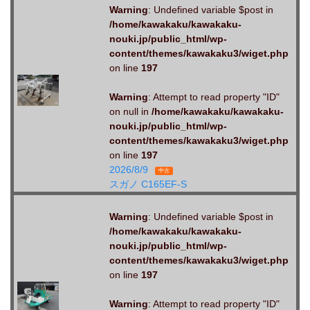
Warning
: Undefined variable $post in
/home/kawakaku/kawakaku-
nouki.jp/public_html/wp-
content/themes/kawakaku3/wiget.php
on line
197
Warning
: Attempt to read property "ID"
on null in
/home/kawakaku/kawakaku-
nouki.jp/public_html/wp-
content/themes/kawakaku3/wiget.php
on line
197
2026/8/9
中古
スガノ C165EF-S
Warning
: Undefined variable $post in
/home/kawakaku/kawakaku-
nouki.jp/public_html/wp-
content/themes/kawakaku3/wiget.php
on line
197
Warning
: Attempt to read property "ID"