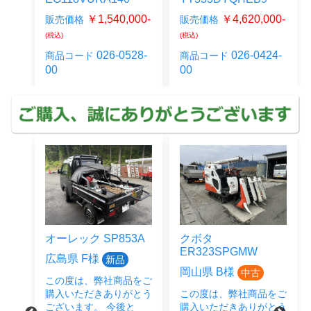
00-
￥1,540,000-
￥4,620,000-
販売価格
販売価格
(税込)
(税込)
05-
026-0528-
026-0424-
商品コード
商品コード
00
00
オーレック SP853A
クボタ
クボタ
ER323SPGMW
JB14BS
広島県 F様
新品
岡山県 B様
広島県 
中古
この度は、弊社商品をご
購入いただきありがとう
この度は、弊社商品をご
この度は
ございます。 今後と
購入いただきありがとう
購入いた