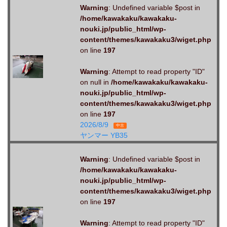
Warning
: Undefined variable $post in
/home/kawakaku/kawakaku-
nouki.jp/public_html/wp-
content/themes/kawakaku3/wiget.php
on line
197
Warning
: Attempt to read property "ID"
on null in
/home/kawakaku/kawakaku-
nouki.jp/public_html/wp-
content/themes/kawakaku3/wiget.php
on line
197
2026/8/9
中古
ヤンマー YB35
Warning
: Undefined variable $post in
/home/kawakaku/kawakaku-
nouki.jp/public_html/wp-
content/themes/kawakaku3/wiget.php
on line
197
Warning
: Attempt to read property "ID"