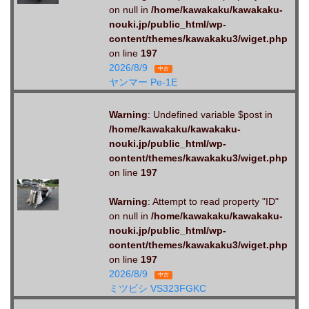
on null in
/home/kawakaku/kawakaku-
nouki.jp/public_html/wp-
content/themes/kawakaku3/wiget.php
on line
197
2026/8/9
中古
ヤンマー Pe-1E
Warning
: Undefined variable $post in
/home/kawakaku/kawakaku-
nouki.jp/public_html/wp-
content/themes/kawakaku3/wiget.php
on line
197
Warning
: Attempt to read property "ID"
on null in
/home/kawakaku/kawakaku-
nouki.jp/public_html/wp-
content/themes/kawakaku3/wiget.php
on line
197
2026/8/9
中古
ミツビシ VS323FGKC