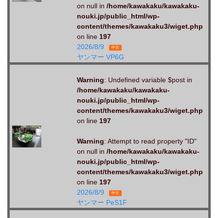
on null in
/home/kawakaku/kawakaku-
nouki.jp/public_html/wp-
content/themes/kawakaku3/wiget.php
on line
197
2026/8/9
中古
ヤンマー VP6G
Warning
: Undefined variable $post in
/home/kawakaku/kawakaku-
nouki.jp/public_html/wp-
content/themes/kawakaku3/wiget.php
on line
197
Warning
: Attempt to read property "ID"
on null in
/home/kawakaku/kawakaku-
nouki.jp/public_html/wp-
content/themes/kawakaku3/wiget.php
on line
197
2026/8/9
中古
ヤンマー PeS1F