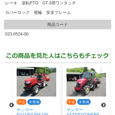
レーキ 逆転PTO GT-3用ワンタッチ
カバーロック 尾輪 安全フレーム
商品コード
023-0524-00
中古
未整備
中古
未整備
ヤンマー
ヤンマー
EG118VURA140
YT333DYQHEB9