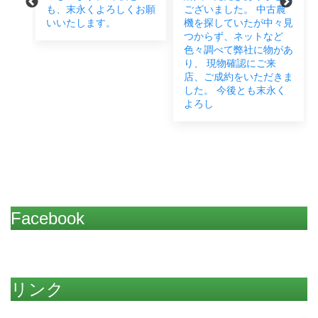
も、末永くよろしくお願
ございました。 中古農
ございまし
いいたします。
機を探していたが中々見
に欠かせ
つからず、ネットなど
で、JB1
色々調べて弊社に物があ
とご成約
り、 現物確認にご来
た。 お近
店、ご成約をいただきま
お困りご
した。 今後とも末永く
したらい
よろし
だ
Facebook
リンク