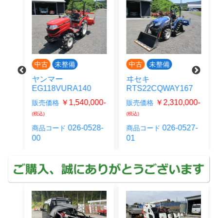
中古
未整備
中古
未整備
ヤンマー
ヰセキ
S
EG118VURA140
RTS22CQWAY167
00-
￥1,540,000-
￥2,310,000-
販売価格
販売価格
(税込)
(税込)
26-
026-0528-
026-0527-
商品コード
商品コード
00
01