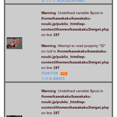
カワシマ ACK1810D-4WD
Warning
: Undefined variable $post in
/home/kawakaku/kawakaku-
nouki.jp/public_html/wp-
content/themes/kawakaku3/wiget.php
on line
197
Warning
: Attempt to read property "ID"
on null in
/home/kawakaku/kawakaku-
nouki.jp/public_html/wp-
content/themes/kawakaku3/wiget.php
on line
197
2026/7/28
中古
クボタ KRA75
Warning
: Undefined variable $post in
/home/kawakaku/kawakaku-
nouki.jp/public_html/wp-
content/themes/kawakaku3/wiget.php
on line
197