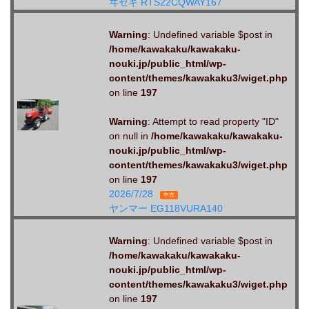
ヰセキ RTS22CQWAY167
Warning
: Undefined variable $post in
/home/kawakaku/kawakaku-
nouki.jp/public_html/wp-
content/themes/kawakaku3/wiget.php
on line
197
Warning
: Attempt to read property "ID"
on null in
/home/kawakaku/kawakaku-
nouki.jp/public_html/wp-
content/themes/kawakaku3/wiget.php
on line
197
2026/7/28
中古
ヤンマー EG118VURA140
Warning
: Undefined variable $post in
/home/kawakaku/kawakaku-
nouki.jp/public_html/wp-
content/themes/kawakaku3/wiget.php
on line
197