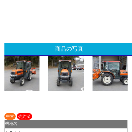
商品の写真
中古
売約済
機種名