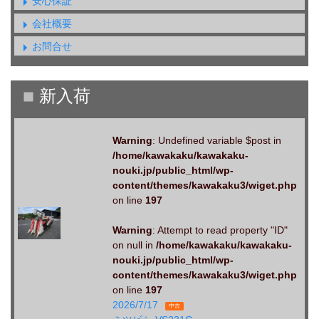
安心保証
会社概要
お問合せ
Warning
: Undefined variable $post in
/home/kawakaku/kawakaku-
nouki.jp/public_html/wp-
content/themes/kawakaku3/wiget.php
on line
197
Warning
: Attempt to read property "ID"
on null in
/home/kawakaku/kawakaku-
nouki.jp/public_html/wp-
content/themes/kawakaku3/wiget.php
on line
197
2026/7/17
中古