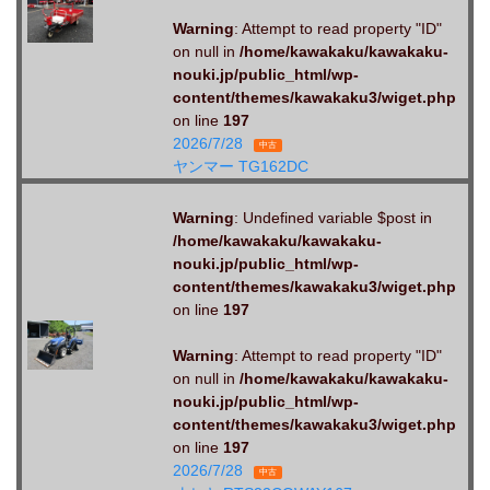
Warning
: Attempt to read property "ID"
on null in
/home/kawakaku/kawakaku-
nouki.jp/public_html/wp-
content/themes/kawakaku3/wiget.php
on line
197
2026/7/28
中古
ヤンマー TG162DC
Warning
: Undefined variable $post in
/home/kawakaku/kawakaku-
nouki.jp/public_html/wp-
content/themes/kawakaku3/wiget.php
on line
197
Warning
: Attempt to read property "ID"
on null in
/home/kawakaku/kawakaku-
nouki.jp/public_html/wp-
content/themes/kawakaku3/wiget.php
on line
197
2026/7/28
中古