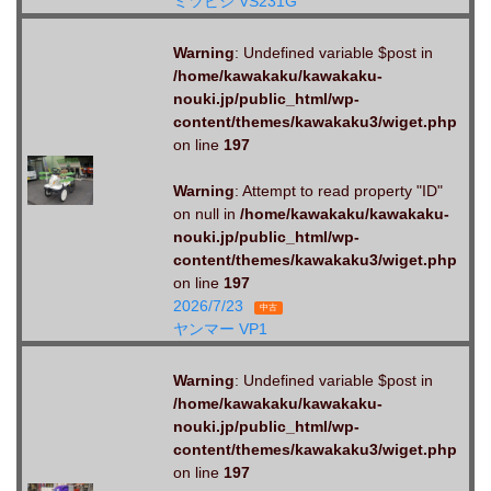
ミツビシ VS231G
Warning
: Undefined variable $post in
/home/kawakaku/kawakaku-
nouki.jp/public_html/wp-
content/themes/kawakaku3/wiget.php
on line
197
Warning
: Attempt to read property "ID"
on null in
/home/kawakaku/kawakaku-
nouki.jp/public_html/wp-
content/themes/kawakaku3/wiget.php
on line
197
2026/7/23
中古
ヤンマー VP1
Warning
: Undefined variable $post in
/home/kawakaku/kawakaku-
nouki.jp/public_html/wp-
content/themes/kawakaku3/wiget.php
on line
197