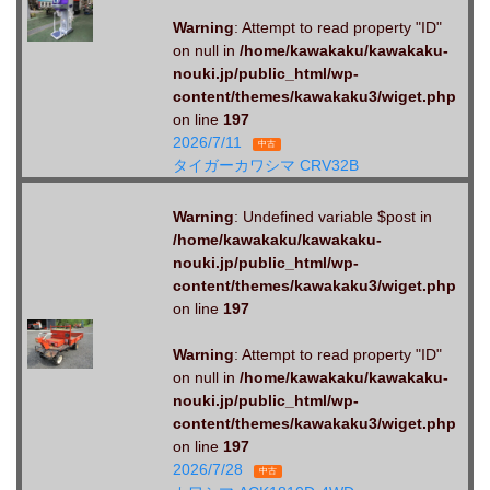
Warning
: Attempt to read property "ID"
on null in
/home/kawakaku/kawakaku-
nouki.jp/public_html/wp-
content/themes/kawakaku3/wiget.php
on line
197
2026/7/11
中古
タイガーカワシマ CRV32B
Warning
: Undefined variable $post in
/home/kawakaku/kawakaku-
nouki.jp/public_html/wp-
content/themes/kawakaku3/wiget.php
on line
197
Warning
: Attempt to read property "ID"
on null in
/home/kawakaku/kawakaku-
nouki.jp/public_html/wp-
content/themes/kawakaku3/wiget.php
on line
197
2026/7/28
中古