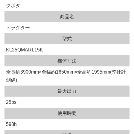
クボタ
商品名
トラクター
型式
KL25QMARL15K
機体寸法
全長約3900mm×全幅約1650mm×全高約1995mm(弊社計
測値)
最大出力
25ps
使用時間
598h