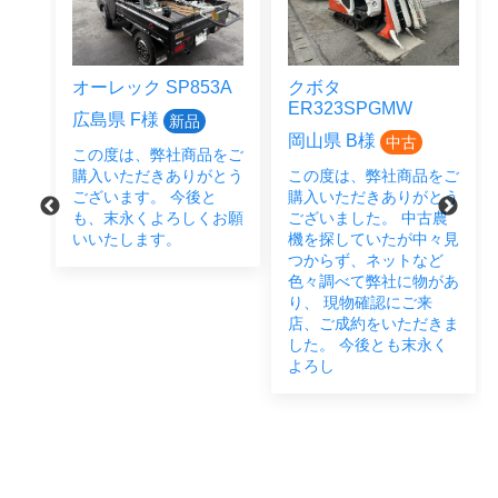
オーレック SP853A
クボタ
ER323SPGMW
広島県 F様
新品
岡山県 B様
中古
この度は、弊社商品をご
をご
購入いただきありがとう
この度は、弊社商品をご
とう
ございます。 今後と
購入いただきありがとう
後と
も、末永くよろしくお願
ございました。 中古農
い致
いいたします。
機を探していたが中々見
つからず、ネットなど
色々調べて弊社に物があ
り、 現物確認にご来
店、ご成約をいただきま
した。 今後とも末永く
よろし