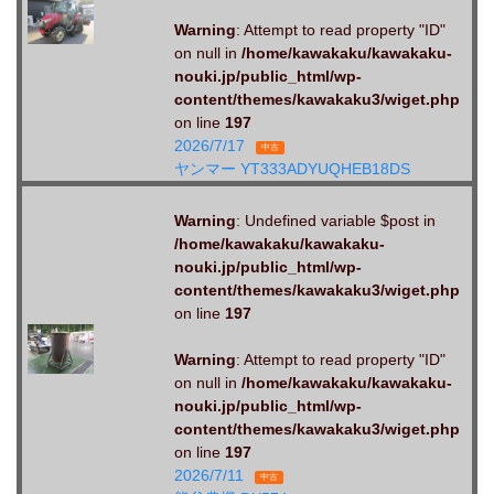
Warning
: Attempt to read property "ID"
on null in
/home/kawakaku/kawakaku-
nouki.jp/public_html/wp-
content/themes/kawakaku3/wiget.php
on line
197
2026/7/17
中古
ヤンマー YT333ADYUQHEB18DS
Warning
: Undefined variable $post in
/home/kawakaku/kawakaku-
nouki.jp/public_html/wp-
content/themes/kawakaku3/wiget.php
on line
197
Warning
: Attempt to read property "ID"
on null in
/home/kawakaku/kawakaku-
nouki.jp/public_html/wp-
content/themes/kawakaku3/wiget.php
on line
197
2026/7/11
中古