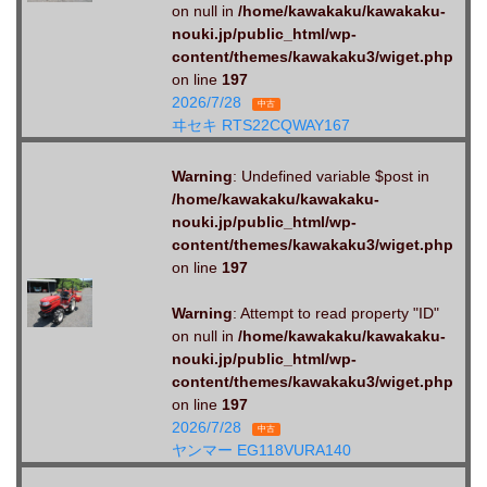
on null in
/home/kawakaku/kawakaku-
nouki.jp/public_html/wp-
content/themes/kawakaku3/wiget.php
on line
197
2026/7/28
中古
ヰセキ RTS22CQWAY167
Warning
: Undefined variable $post in
/home/kawakaku/kawakaku-
nouki.jp/public_html/wp-
content/themes/kawakaku3/wiget.php
on line
197
Warning
: Attempt to read property "ID"
on null in
/home/kawakaku/kawakaku-
nouki.jp/public_html/wp-
content/themes/kawakaku3/wiget.php
on line
197
2026/7/28
中古
ヤンマー EG118VURA140