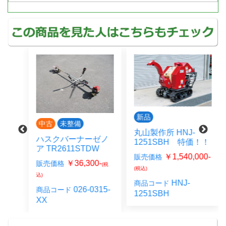
新品
中古
未整備
丸山製作所 HNJ-
-0
ハスクバーナーゼノ
1251SBH 特価！！
ア TR2611STDW
-
(税
￥1,540,000-
販売価格
￥36,300-
販売価格
(税
(税込)
込)
0_1
HNJ-
商品コード
026-0315-
商品コード
1251SBH
XX