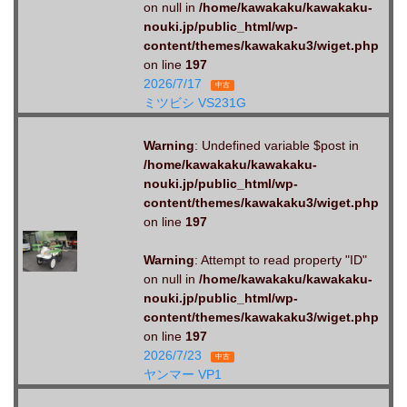
on null in
/home/kawakaku/kawakaku-
nouki.jp/public_html/wp-
content/themes/kawakaku3/wiget.php
on line
197
2026/7/17
中古
ミツビシ VS231G
Warning
: Undefined variable $post in
/home/kawakaku/kawakaku-
nouki.jp/public_html/wp-
content/themes/kawakaku3/wiget.php
on line
197
Warning
: Attempt to read property "ID"
on null in
/home/kawakaku/kawakaku-
nouki.jp/public_html/wp-
content/themes/kawakaku3/wiget.php
on line
197
2026/7/23
中古
ヤンマー VP1