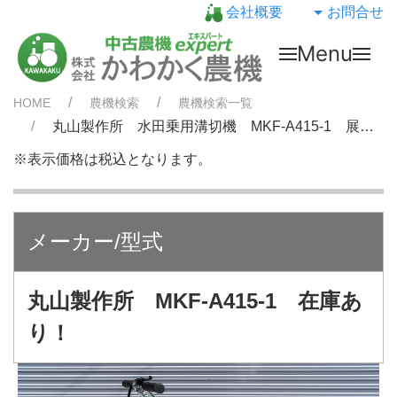
会社概要
お問合せ
Menu
HOME
農機検索
農機検索一覧
丸山製作所 水田乗用溝切機 MKF-A415-1 展示品 セール
※表示価格は税込となります。
メーカー/型式
丸山製作所 MKF-A415-1 在庫あ
り！