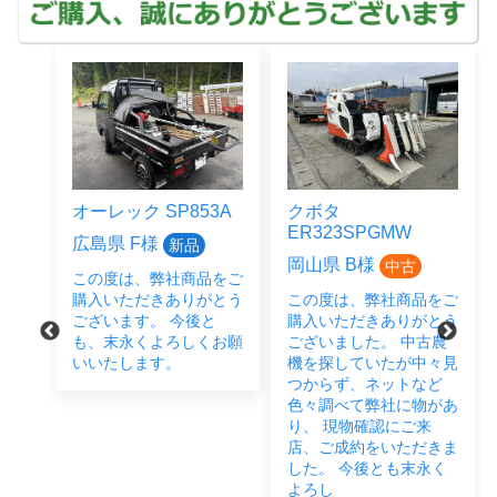
オーレック SP853A
クボタ
ER323SPGMW
広島県 F様
新品
岡山県 B様
中古
この度は、弊社商品をご
をご
購入いただきありがとう
この度は、弊社商品をご
とう
ございます。 今後と
購入いただきありがとう
後と
も、末永くよろしくお願
ございました。 中古農
い致
いいたします。
機を探していたが中々見
つからず、ネットなど
色々調べて弊社に物があ
り、 現物確認にご来
店、ご成約をいただきま
した。 今後とも末永く
よろし