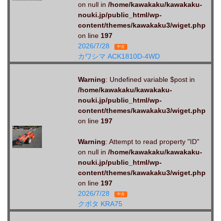
on null in
/home/kawakaku/kawakaku-
nouki.jp/public_html/wp-
content/themes/kawakaku3/wiget.php
on line
197
2026/7/28
中古
カワシマ ACK1810D-4WD
Warning
: Undefined variable $post in
/home/kawakaku/kawakaku-
nouki.jp/public_html/wp-
content/themes/kawakaku3/wiget.php
on line
197
Warning
: Attempt to read property "ID"
on null in
/home/kawakaku/kawakaku-
nouki.jp/public_html/wp-
content/themes/kawakaku3/wiget.php
on line
197
2026/7/28
中古
クボタ KRA75