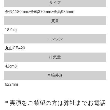
サイズ
全長1180mm×全幅370mm×全高985mm
質量
18.9kg
エンジン
丸山CE420
排気量
42cm3
車輪外形
622mm
＊実演をご希望の方は弊社までお電話