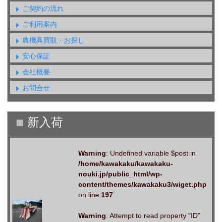
ご契約の流れ
ご利用案内
農機具買取・お探し
安心保証
会社概要
お問合せ
Warning
: Undefined variable $post in
/home/kawakaku/kawakaku-
nouki.jp/public_html/wp-
content/themes/kawakaku3/wiget.php
on line
197
Warning
: Attempt to read property "ID"