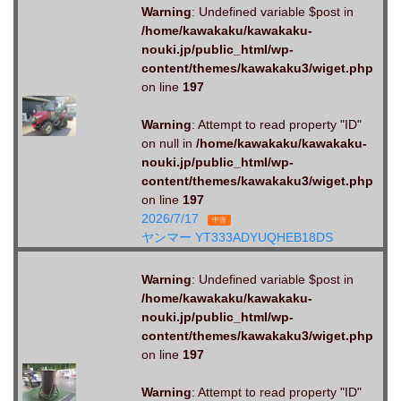
Warning
: Undefined variable $post in
/home/kawakaku/kawakaku-
nouki.jp/public_html/wp-
content/themes/kawakaku3/wiget.php
on line
197
Warning
: Attempt to read property "ID"
on null in
/home/kawakaku/kawakaku-
nouki.jp/public_html/wp-
content/themes/kawakaku3/wiget.php
on line
197
2026/7/17
中古
ヤンマー YT333ADYUQHEB18DS
Warning
: Undefined variable $post in
/home/kawakaku/kawakaku-
nouki.jp/public_html/wp-
content/themes/kawakaku3/wiget.php
on line
197
Warning
: Attempt to read property "ID"