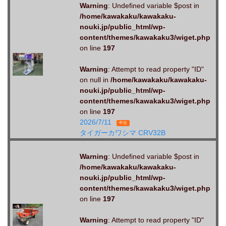
Warning
: Undefined variable $post in
/home/kawakaku/kawakaku-
nouki.jp/public_html/wp-
content/themes/kawakaku3/wiget.php
on line
197
Warning
: Attempt to read property "ID"
on null in
/home/kawakaku/kawakaku-
nouki.jp/public_html/wp-
content/themes/kawakaku3/wiget.php
on line
197
2026/7/11
中古
タイガーカワシマ CRV32B
Warning
: Undefined variable $post in
/home/kawakaku/kawakaku-
nouki.jp/public_html/wp-
content/themes/kawakaku3/wiget.php
on line
197
Warning
: Attempt to read property "ID"