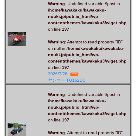
Warning
: Undefined variable $post in
/home/kawakaku/kawakaku-
nouki.jp/public_html/wp-
content/themes/kawakaku3/wiget.php
on line
197
Warning
: Attempt to read property "ID"
on null in
/home/kawakaku/kawakaku-
nouki.jp/public_html/wp-
content/themes/kawakaku3/wiget.php
on line
197
2026/7/28
中古
ヤンマー TG162DC
Warning
: Undefined variable $post in
/home/kawakaku/kawakaku-
nouki.jp/public_html/wp-
content/themes/kawakaku3/wiget.php
on line
197
Warning
: Attempt to read property "ID"