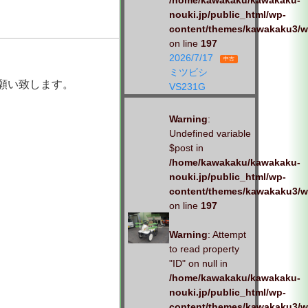
/home/kawakaku/kawakaku-
nouki.jp/public_html/wp-
content/themes/kawakaku3/w
on line
197
2026/7/17
中古
ミツビシ
願い致します。
VS231G
Warning
:
Undefined variable
$post in
/home/kawakaku/kawakaku-
nouki.jp/public_html/wp-
content/themes/kawakaku3/w
on line
197
Warning
: Attempt
to read property
"ID" on null in
/home/kawakaku/kawakaku-
nouki.jp/public_html/wp-
content/themes/kawakaku3/w