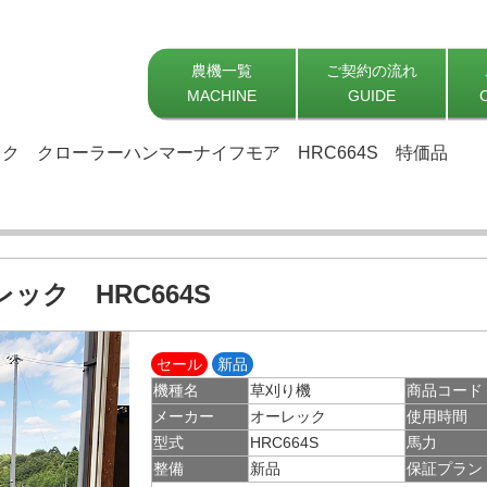
農機一覧
ご契約の流れ
MACHINE
GUIDE
ク クローラーハンマーナイフモア HRC664S 特価品
ック HRC664S
セール
新品
機種名
草刈り機
商品コード
メーカー
オーレック
使用時間
型式
HRC664S
馬力
整備
新品
保証プラン