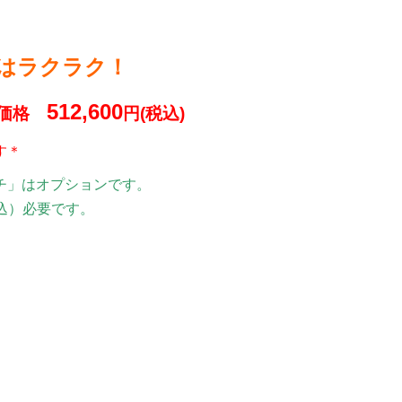
はラクラク！
512,600
ル価格
円(税込)
す＊
チ」はオプションです。
込）
必要です。