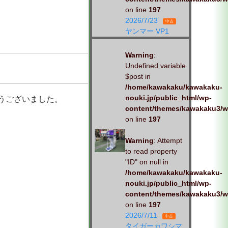
on line
197
2026/7/23
中古
ヤンマー VP1
Warning
:
Undefined variable
$post in
/home/kawakaku/kawakaku-
nouki.jp/public_html/wp-
うございました。
content/themes/kawakaku3/w
on line
197
Warning
: Attempt
to read property
"ID" on null in
/home/kawakaku/kawakaku-
nouki.jp/public_html/wp-
content/themes/kawakaku3/w
on line
197
2026/7/11
中古
タイガーカワシマ