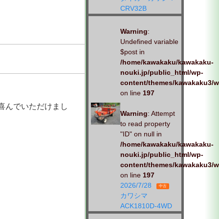
CRV32B
Warning
:
Undefined variable
$post in
/home/kawakaku/kawakaku-
nouki.jp/public_html/wp-
content/themes/kawakaku3/w
on line
197
喜んでいただけまし
Warning
: Attempt
to read property
"ID" on null in
/home/kawakaku/kawakaku-
nouki.jp/public_html/wp-
content/themes/kawakaku3/w
on line
197
2026/7/28
中古
カワシマ
ACK1810D-4WD