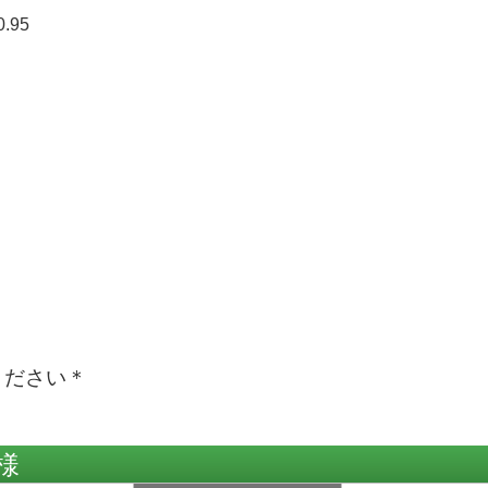
.95
ください＊
様