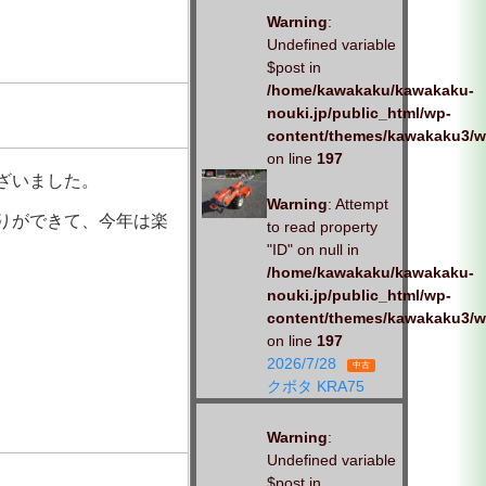
Warning
:
Undefined variable
$post in
/home/kawakaku/kawakaku-
nouki.jp/public_html/wp-
content/themes/kawakaku3/w
on line
197
ざいました。
Warning
: Attempt
りができて、今年は楽
to read property
"ID" on null in
/home/kawakaku/kawakaku-
nouki.jp/public_html/wp-
content/themes/kawakaku3/w
on line
197
2026/7/28
中古
クボタ KRA75
Warning
:
Undefined variable
$post in