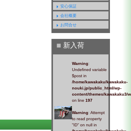
安心保証
会社概要
お問合せ
Warning
:
Undefined variable
$post in
/home/kawakaku/kawakaku-
nouki.jp/public_html/wp-
content/themes/kawakaku3/w
on line
197
Warning
: Attempt
to read property
"ID" on null in