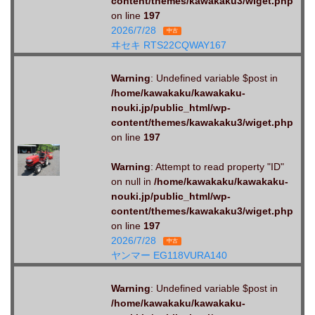
content/themes/kawakaku3/wiget.php
on line
197
2026/7/28
中古
ヰセキ RTS22CQWAY167
Warning
: Undefined variable $post in
/home/kawakaku/kawakaku-
nouki.jp/public_html/wp-
content/themes/kawakaku3/wiget.php
on line
197
Warning
: Attempt to read property "ID"
on null in
/home/kawakaku/kawakaku-
nouki.jp/public_html/wp-
content/themes/kawakaku3/wiget.php
on line
197
2026/7/28
中古
ヤンマー EG118VURA140
Warning
: Undefined variable $post in
/home/kawakaku/kawakaku-