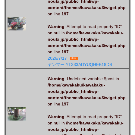
nouki.jp/public_html/wp-
content/themes/kawakaku3/wiget.php
on line
197
Warning
: Attempt to read property "ID"
on null in
/home/kawakaku/kawakaku-
nouki.jp/public_html/wp-
content/themes/kawakaku3/wiget.php
on line
197
2026/7/17
中古
ヤンマー YT333ADYUQHEB18DS
Warning
: Undefined variable $post in
/home/kawakaku/kawakaku-
nouki.jp/public_html/wp-
content/themes/kawakaku3/wiget.php
on line
197
Warning
: Attempt to read property "ID"
on null in
/home/kawakaku/kawakaku-
nouki.jp/public_html/wp-