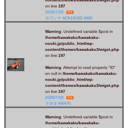
content/themes/kawakaku3/wiget.php
on line
197
2026/7/28
中古
カワシマ ACK1810D-4WD
Warning
: Undefined variable $post in
/home/kawakaku/kawakaku-
nouki.jp/public_html/wp-
content/themes/kawakaku3/wiget.php
on line
197
Warning
: Attempt to read property "ID"
on null in
/home/kawakaku/kawakaku-
nouki.jp/public_html/wp-
content/themes/kawakaku3/wiget.php
on line
197
2026/7/28
中古
クボタ KRA75
Warning
: Undefined variable $post in
/home/kawakaku/kawakaku-