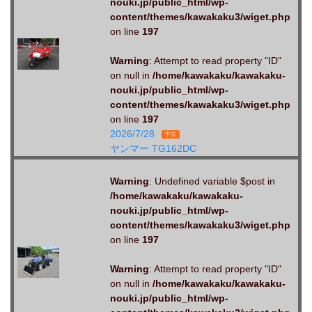
nouki.jp/public_html/wp-
content/themes/kawakaku3/wiget.php
on line
197
Warning
: Attempt to read property "ID"
on null in
/home/kawakaku/kawakaku-
nouki.jp/public_html/wp-
content/themes/kawakaku3/wiget.php
on line
197
2026/7/28
中古
ヤンマー TG162DC
Warning
: Undefined variable $post in
/home/kawakaku/kawakaku-
nouki.jp/public_html/wp-
content/themes/kawakaku3/wiget.php
on line
197
Warning
: Attempt to read property "ID"
on null in
/home/kawakaku/kawakaku-
nouki.jp/public_html/wp-