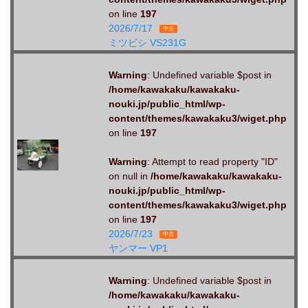
on line
197
2026/7/17
中古
ミツビシ VS231G
Warning
: Undefined variable $post in
/home/kawakaku/kawakaku-
nouki.jp/public_html/wp-
content/themes/kawakaku3/wiget.php
on line
197
Warning
: Attempt to read property "ID"
on null in
/home/kawakaku/kawakaku-
nouki.jp/public_html/wp-
content/themes/kawakaku3/wiget.php
on line
197
2026/7/23
中古
ヤンマー VP1
Warning
: Undefined variable $post in
/home/kawakaku/kawakaku-