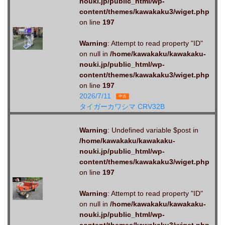
nouki.jp/public_html/wp-
content/themes/kawakaku3/wiget.php
on line
197
Warning
: Attempt to read property "ID"
on null in
/home/kawakaku/kawakaku-
nouki.jp/public_html/wp-
content/themes/kawakaku3/wiget.php
on line
197
2026/7/11
中古
タイガーカワシマ CRV32B
Warning
: Undefined variable $post in
/home/kawakaku/kawakaku-
nouki.jp/public_html/wp-
content/themes/kawakaku3/wiget.php
on line
197
Warning
: Attempt to read property "ID"
on null in
/home/kawakaku/kawakaku-
nouki.jp/public_html/wp-