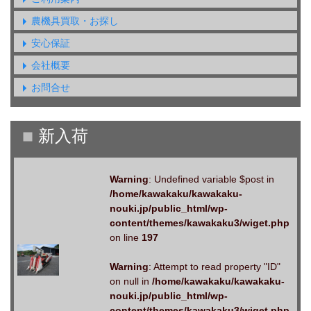
農機具買取・お探し
安心保証
会社概要
お問合せ
Warning
: Undefined variable $post in
/home/kawakaku/kawakaku-
nouki.jp/public_html/wp-
content/themes/kawakaku3/wiget.php
on line
197
Warning
: Attempt to read property "ID"
on null in
/home/kawakaku/kawakaku-
nouki.jp/public_html/wp-
content/themes/kawakaku3/wiget.php