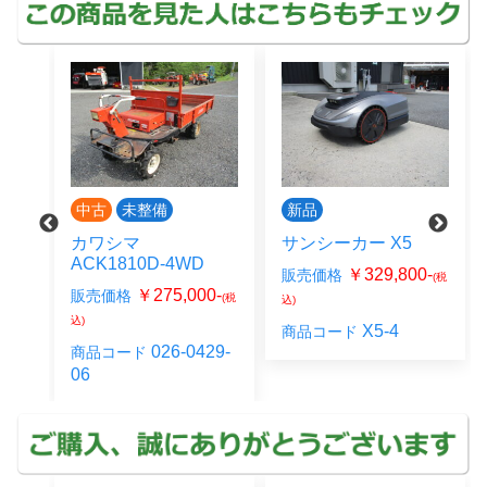
新品
新品
サンシーカー X5
工進 EST500-AAA-0
￥329,800-
￥59,800-
販売価格
販売価格
(税
(税
0-
(税
込)
込)
X5-4
EST500_1
商品コード
商品コード
29-