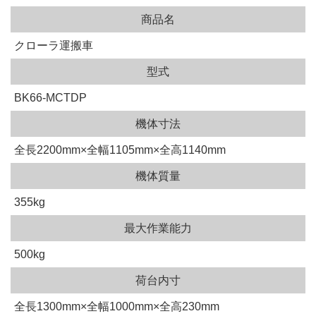
商品名
クローラ運搬車
型式
BK66-MCTDP
機体寸法
全長2200mm×全幅1105mm×全高1140mm
機体質量
355kg
最大作業能力
500kg
荷台内寸
全長1300mm×全幅1000mm×全高230mm