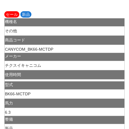
セール
新品
機種名
その他
商品コード
CANYCOM_BK66-MCTDP
メーカー
チクスイキャニコム
使用時間
型式
BK66-MCTDP
馬力
6.3
整備
新品