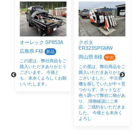
3A
クボタ
クボタ
ER323SPGMW
JB14BSMAGRS12J
岡山県 B様
広島県 M様
中古
中古
をご
とう
この度は、弊社商品をご
この度は、弊社商品をご
と
購入いただきありがとう
購入いただきありがとう
お願
ございました。 中古農
ございました。 畑作業
機を探していたが中々見
に欠かせないということ
つからず、ネットなど
で、JB14・うねたて機
色々調べて弊社に物があ
とご成約いただきまし
り、 現物確認にご来
た。 お近くですので、
店、ご成約をいただきま
お困りごとなどございま
した。 今後とも末永く
したらいつでもご連絡く
よろし
だ