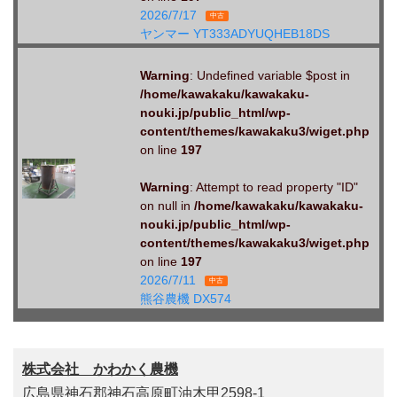
2026/7/17
中古
ヤンマー YT333ADYUQHEB18DS
Warning
: Undefined variable $post in
/home/kawakaku/kawakaku-
nouki.jp/public_html/wp-
content/themes/kawakaku3/wiget.php
on line
197
Warning
: Attempt to read property "ID"
on null in
/home/kawakaku/kawakaku-
nouki.jp/public_html/wp-
content/themes/kawakaku3/wiget.php
on line
197
2026/7/11
中古
熊谷農機 DX574
株式会社 かわかく農機
広島県神石郡神石高原町油木甲2598-1