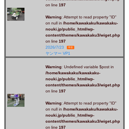
on line
197
Warning
: Attempt to read property "ID"
on null in
/home/kawakaku/kawakaku-
nouki.jp/public_html/wp-
content/themes/kawakaku3/wiget.php
on line
197
2026/7/23
中古
ヤンマー VP1
Warning
: Undefined variable $post in
/home/kawakaku/kawakaku-
nouki.jp/public_html/wp-
content/themes/kawakaku3/wiget.php
on line
197
Warning
: Attempt to read property "ID"
on null in
/home/kawakaku/kawakaku-
nouki.jp/public_html/wp-
content/themes/kawakaku3/wiget.php
on line
197