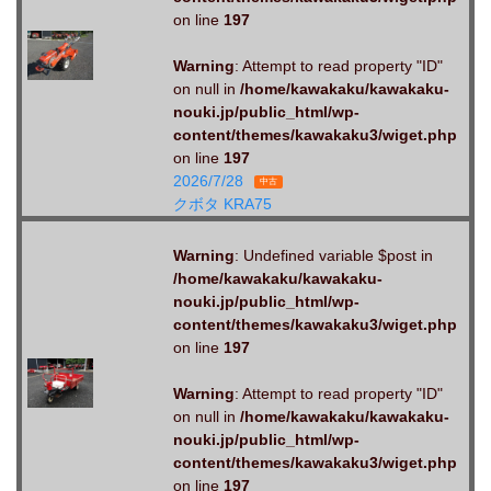
on line
197
Warning
: Attempt to read property "ID"
on null in
/home/kawakaku/kawakaku-
nouki.jp/public_html/wp-
content/themes/kawakaku3/wiget.php
on line
197
2026/7/28
中古
クボタ KRA75
Warning
: Undefined variable $post in
/home/kawakaku/kawakaku-
nouki.jp/public_html/wp-
content/themes/kawakaku3/wiget.php
on line
197
Warning
: Attempt to read property "ID"
on null in
/home/kawakaku/kawakaku-
nouki.jp/public_html/wp-
content/themes/kawakaku3/wiget.php
on line
197