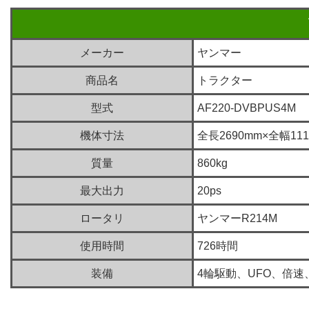
メーカー
ヤンマー
商品名
トラクター
型式
AF220-DVBPUS4M
機体寸法
全長2690mm×全幅111
質量
860kg
最大出力
20ps
ロータリ
ヤンマーR214M
使用時間
726時間
装備
4輪駆動、UFO、倍