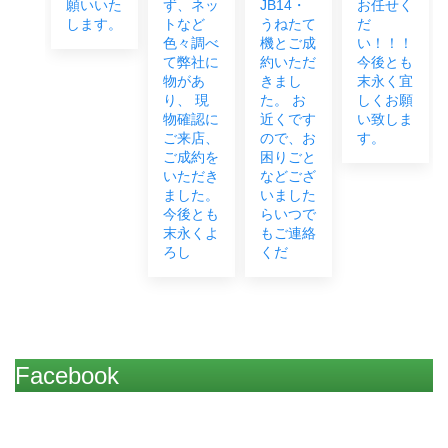
ま
願いいた
ず、ネッ
JB14・
お任せく
します。
トなど
うねたて
だ
色々調べ
機とご成
い！！！
て弊社に
約いただ
今後とも
物があ
きまし
末永く宜
り、 現
た。 お
しくお願
物確認に
近くです
い致しま
ご来店、
ので、お
す。
ご成約を
困りごと
いただき
などござ
ました。
いました
今後とも
らいつで
末永くよ
もご連絡
ろし
くだ
Facebook