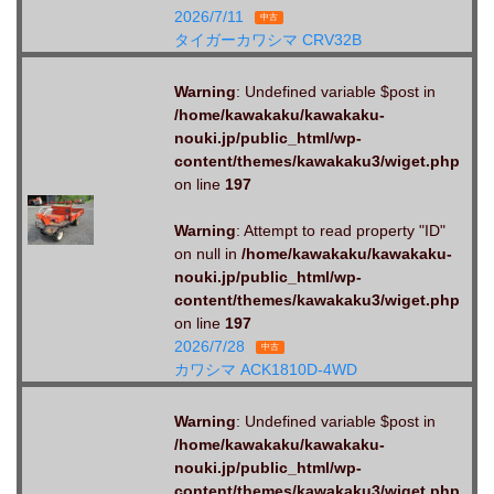
2026/7/11
中古
タイガーカワシマ CRV32B
Warning
: Undefined variable $post in
/home/kawakaku/kawakaku-
nouki.jp/public_html/wp-
content/themes/kawakaku3/wiget.php
on line
197
Warning
: Attempt to read property "ID"
on null in
/home/kawakaku/kawakaku-
nouki.jp/public_html/wp-
content/themes/kawakaku3/wiget.php
on line
197
2026/7/28
中古
カワシマ ACK1810D-4WD
Warning
: Undefined variable $post in
/home/kawakaku/kawakaku-
nouki.jp/public_html/wp-
content/themes/kawakaku3/wiget.php