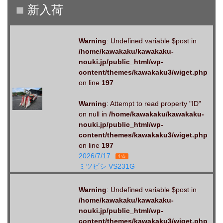
Warning
: Undefined variable $post in
/home/kawakaku/kawakaku-
nouki.jp/public_html/wp-
content/themes/kawakaku3/wiget.php
on line
197
Warning
: Attempt to read property "ID"
on null in
/home/kawakaku/kawakaku-
nouki.jp/public_html/wp-
content/themes/kawakaku3/wiget.php
on line
197
2026/7/17
中古
ミツビシ VS231G
Warning
: Undefined variable $post in
/home/kawakaku/kawakaku-
nouki.jp/public_html/wp-
content/themes/kawakaku3/wiget.php