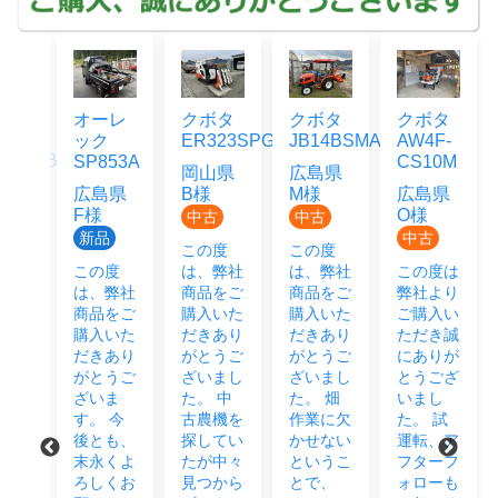
ッ
オーレ
クボタ
クボタ
クボタ
ック
ER323SPGMW
JB14BSMAGRS12J
AW4F-
55HFB
SP853A
CS10M
岡山県
広島県
県
広島県
B様
M様
広島県
F様
O様
中古
中古
品
新品
中古
この度
この度
度
この度
は、弊社
は、弊社
この度は
弊社
は、弊社
商品をご
商品をご
弊社より
をご
商品をご
購入いた
購入いた
ご購入い
頂き
購入いた
だきあり
だきあり
ただき誠
あり
だきあり
がとうご
がとうご
にありが
うご
がとうご
ざいまし
ざいまし
とうござ
まし
ざいま
た。 中
た。 畑
いまし
 今
す。 今
古農機を
作業に欠
た。 試
も末
後とも、
探してい
かせない
運転、ア
宜し
末永くよ
たが中々
というこ
フターフ
願い
ろしくお
見つから
とで、
ォローも