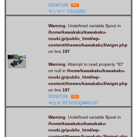
2026/7/28
中古
ヤンマー TG162DC
Warning
: Undefined variable $post in
/home/kawakaku/kawakaku-
nouki.jp/public_html/wp-
content/themes/kawakaku3/wiget.php
on line
197
Warning
: Attempt to read property "ID"
on null in
/home/kawakaku/kawakaku-
nouki.jp/public_html/wp-
content/themes/kawakaku3/wiget.php
on line
197
2026/7/28
中古
ヰセキ RTS22CQWAY167
Warning
: Undefined variable $post in
/home/kawakaku/kawakaku-
nouki.jp/public_html/wp-
content/themes/kawakaku3/wiget.php