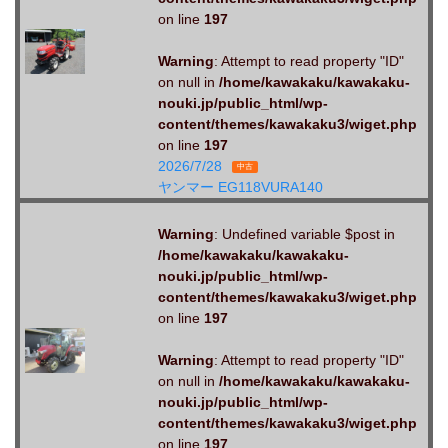
on line
197
Warning
: Attempt to read property "ID"
on null in
/home/kawakaku/kawakaku-
nouki.jp/public_html/wp-
content/themes/kawakaku3/wiget.php
on line
197
2026/7/28
中古
ヤンマー EG118VURA140
Warning
: Undefined variable $post in
/home/kawakaku/kawakaku-
nouki.jp/public_html/wp-
content/themes/kawakaku3/wiget.php
on line
197
Warning
: Attempt to read property "ID"
on null in
/home/kawakaku/kawakaku-
nouki.jp/public_html/wp-
content/themes/kawakaku3/wiget.php
on line
197