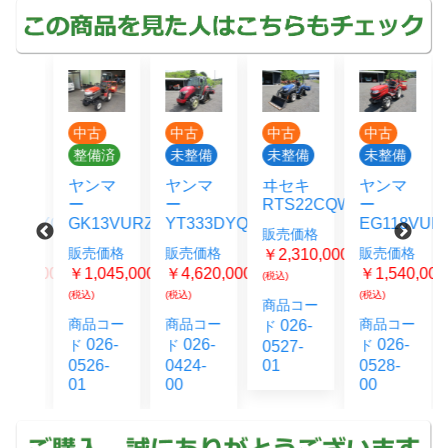
古
中古
中古
中古
中古
整備
整備済
未整備
未整備
未整備
マ
ヤンマ
ヤンマ
ヰセキ
ヤンマ
ー
ー
RTS22CQWAY167
ー
57JDYQ
GK13VURZ110S
YT333DYQHEB9
EG118VURA
販売価格
価格
販売価格
販売価格
販売価格
￥2,310,000-
180,000-
￥1,045,000-
￥4,620,000-
￥1,540,000-
(税込)
(税込)
(税込)
(税込)
商品コー
コー
商品コー
商品コー
商品コー
026-
ド
6-
026-
026-
026-
ド
ド
ド
0527-
2-
0526-
0424-
01
0528-
01
00
00