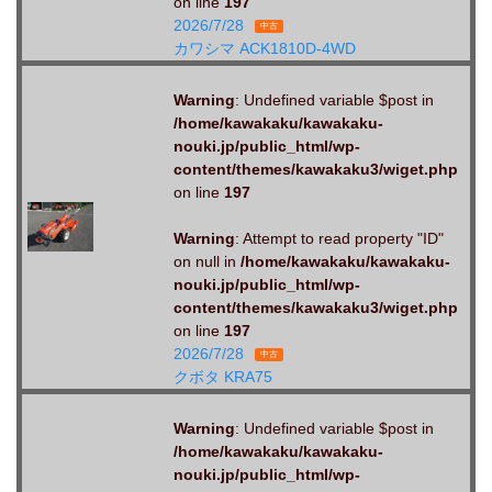
on line
197
2026/7/28
中古
カワシマ ACK1810D-4WD
Warning
: Undefined variable $post in
/home/kawakaku/kawakaku-
nouki.jp/public_html/wp-
content/themes/kawakaku3/wiget.php
on line
197
Warning
: Attempt to read property "ID"
on null in
/home/kawakaku/kawakaku-
nouki.jp/public_html/wp-
content/themes/kawakaku3/wiget.php
on line
197
2026/7/28
中古
クボタ KRA75
Warning
: Undefined variable $post in
/home/kawakaku/kawakaku-
nouki.jp/public_html/wp-