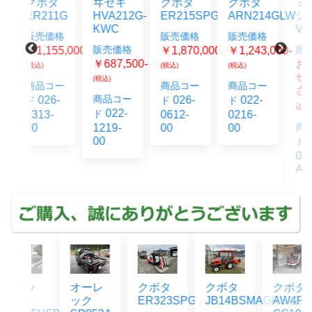
タ
ヰセキ
クボタ
クボタ
ミツビ
11G
HVA212G-
ER215SPGW
ARN214GLW
シ
KWC
VS231G
価格
販売価格
販売価格
販売価格
販売価格
155,000-
￥1,870,000-
￥1,243,000-
￥687,500-
お問合
(税込)
(税込)
せくだ
(税込)
コー
商品コー
商品コー
さい
(税
商品コー
6-
026-
022-
ド
ド
込)
022-
ド
3-
0612-
0216-
商品コー
1219-
00
00
00
026-
ド
0430-
AC
ッ
オーレ
クボタ
クボタ
クボタ
ック
ER323SPGMW
JB14BSMAGRS12J
AW4F-