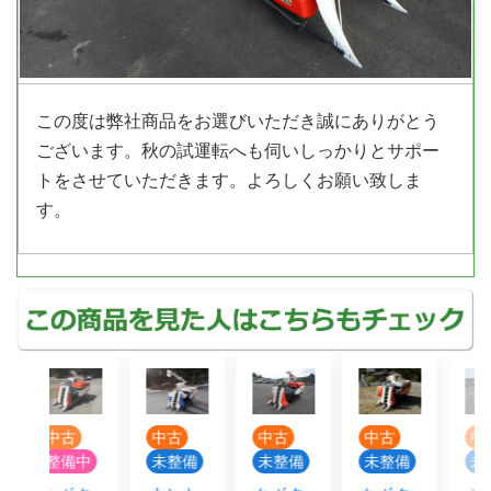
この度は弊社商品をお選びいただき誠にありがとう
ございます。秋の試運転へも伺いしっかりとサポー
トをさせていただきます。よろしくお願い致しま
す。
古
中古
中古
中古
中古
備中
未整備
未整備
未整備
未整備