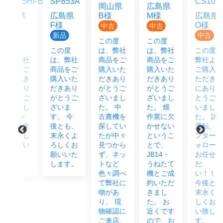
55HFB
SP853A
CS10M
岡山県
広島県
県
広島県
B様
M様
広島県
F様
O様
中古
中古
品
新品
中古
この度
この度
度
この度
は、弊社
は、弊社
この度は
弊社
は、弊社
商品をご
商品をご
弊社より
をご
商品をご
購入いた
購入いた
ご購入い
頂き
購入いた
だきあり
だきあり
ただき誠
あり
だきあり
がとうご
がとうご
にありが
うご
がとうご
ざいまし
ざいまし
とうござ
まし
ざいま
た。 中
た。 畑
いまし
 今
す。 今
古農機を
作業に欠
た。 試
も末
後とも、
探してい
かせない
運転、ア
宜し
末永くよ
たが中々
というこ
フターフ
願い
ろしくお
見つから
とで、
ォローも
ま
願いいた
ず、ネッ
JB14・
お任せく
します。
トなど
うねたて
だ
色々調べ
機とご成
い！！！
て弊社に
約いただ
今後とも
物があ
きまし
末永く宜
り、 現
た。 お
しくお願
物確認に
近くです
い致しま
ご来店、
ので、お
す。