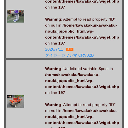
content/themes/kawakaku3/wiget.php
on line
197
Warning
: Attempt to read property "ID"
on null in
/home/kawakaku/kawakaku-
nouki.jp/public_html/wp-
content/themes/kawakaku3/wiget.php
on line
197
2026/7/11
中古
タイガーカワシマ CRV32B
Warning
: Undefined variable $post in
/home/kawakaku/kawakaku-
nouki.jp/public_html/wp-
content/themes/kawakaku3/wiget.php
on line
197
Warning
: Attempt to read property "ID"
on null in
/home/kawakaku/kawakaku-
nouki.jp/public_html/wp-
content/themes/kawakaku3/wiget.php