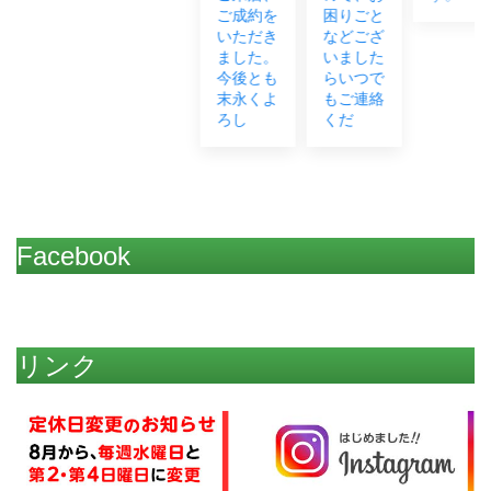
ご成約を
困りごと
いただき
などござ
ました。
いました
今後とも
らいつで
末永くよ
もご連絡
ろし
くだ
Facebook
リンク