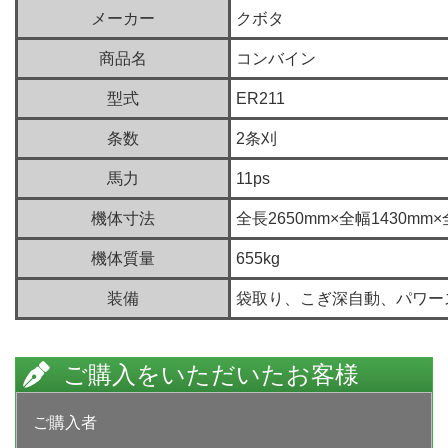
メーカー
クボタ
商品名
コンバイン
型式
ER211
条数
2条刈
馬力
11ps
機体寸法
全長2650mm×全幅1430mm×
機体質量
655kg
装備
袋取り、こぎ深自動、パワー
ご購入をいただいたお客様
ご購入者