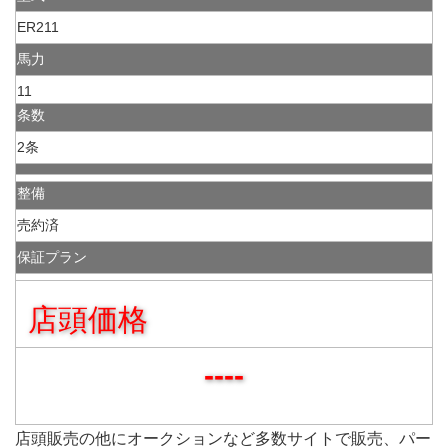
ER211
馬力
11
条数
2条
整備
売約済
保証プラン
店頭価格
----
店頭販売の他にオークションなど多数サイトで販売、パー