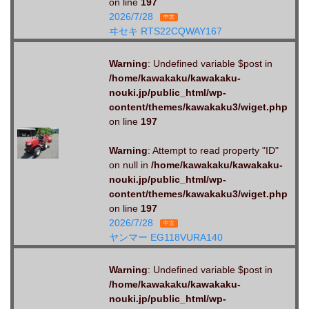
on line
197
2026/7/28
中古
ヰセキ RTS22CQWAY167
Warning
: Undefined variable $post in
/home/kawakaku/kawakaku-
nouki.jp/public_html/wp-
content/themes/kawakaku3/wiget.php
on line
197
Warning
: Attempt to read property "ID"
on null in
/home/kawakaku/kawakaku-
nouki.jp/public_html/wp-
content/themes/kawakaku3/wiget.php
on line
197
2026/7/28
中古
ヤンマー EG118VURA140
Warning
: Undefined variable $post in
/home/kawakaku/kawakaku-
nouki.jp/public_html/wp-