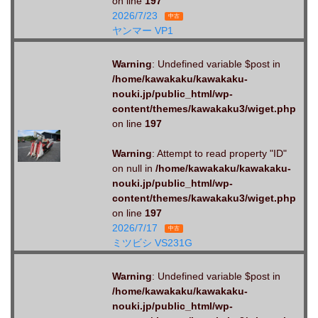
on line
197
2026/7/23
中古
ヤンマー VP1
Warning
: Undefined variable $post in
/home/kawakaku/kawakaku-
nouki.jp/public_html/wp-
content/themes/kawakaku3/wiget.php
on line
197
Warning
: Attempt to read property "ID"
on null in
/home/kawakaku/kawakaku-
nouki.jp/public_html/wp-
content/themes/kawakaku3/wiget.php
on line
197
2026/7/17
中古
ミツビシ VS231G
Warning
: Undefined variable $post in
/home/kawakaku/kawakaku-
nouki.jp/public_html/wp-