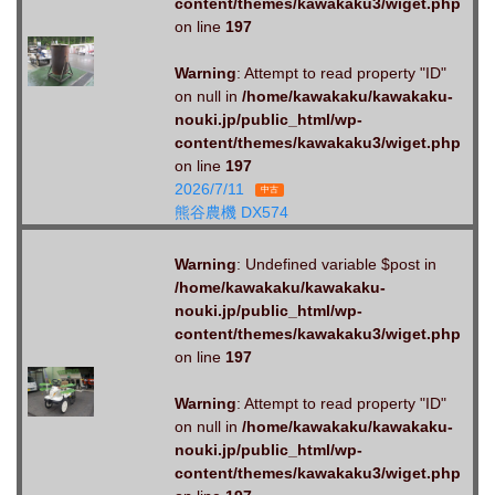
content/themes/kawakaku3/wiget.php
on line
197
Warning
: Attempt to read property "ID"
on null in
/home/kawakaku/kawakaku-
nouki.jp/public_html/wp-
content/themes/kawakaku3/wiget.php
on line
197
2026/7/11
中古
熊谷農機 DX574
Warning
: Undefined variable $post in
/home/kawakaku/kawakaku-
nouki.jp/public_html/wp-
content/themes/kawakaku3/wiget.php
on line
197
Warning
: Attempt to read property "ID"
on null in
/home/kawakaku/kawakaku-
nouki.jp/public_html/wp-
content/themes/kawakaku3/wiget.php