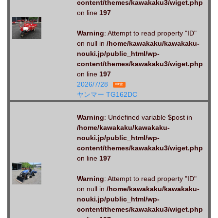
content/themes/kawakaku3/wiget.php
on line
197
Warning
: Attempt to read property "ID"
on null in
/home/kawakaku/kawakaku-
nouki.jp/public_html/wp-
content/themes/kawakaku3/wiget.php
on line
197
2026/7/28
中古
ヤンマー TG162DC
Warning
: Undefined variable $post in
/home/kawakaku/kawakaku-
nouki.jp/public_html/wp-
content/themes/kawakaku3/wiget.php
on line
197
Warning
: Attempt to read property "ID"
on null in
/home/kawakaku/kawakaku-
nouki.jp/public_html/wp-
content/themes/kawakaku3/wiget.php