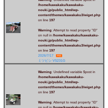
/home/kawakaku/kawakaku-
nouki.jp/public_html/wp-
content/themes/kawakaku3/wiget.php
on line
197
Warning
: Attempt to read property "ID"
on null in
/home/kawakaku/kawakaku-
nouki.jp/public_html/wp-
content/themes/kawakaku3/wiget.php
on line
197
2026/7/17
中古
ミツビシ VS231G
Warning
: Undefined variable $post in
/home/kawakaku/kawakaku-
nouki.jp/public_html/wp-
content/themes/kawakaku3/wiget.php
on line
197
Warning
: Attempt to read property "ID"
on null in
/home/kawakaku/kawakaku-