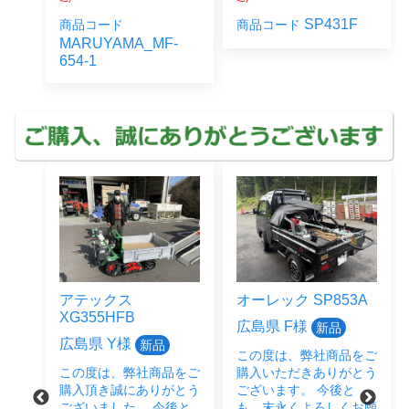
SP431F
SP853A
商品コード
商品コード
-
オーレック SP853A
クボタ
ER323SPGMW
広島県 F様
新品
岡山県 B様
中古
この度は、弊社商品をご
をご
購入いただきありがとう
この度は、弊社商品をご
とう
ございます。 今後と
購入いただきありがとう
後と
も、末永くよろしくお願
ございました。 中古農