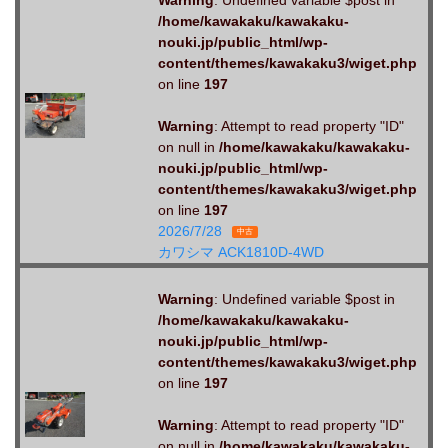
/home/kawakaku/kawakaku-
nouki.jp/public_html/wp-
content/themes/kawakaku3/wiget.php
on line
197
Warning
: Attempt to read property "ID"
on null in
/home/kawakaku/kawakaku-
nouki.jp/public_html/wp-
content/themes/kawakaku3/wiget.php
on line
197
2026/7/28
中古
カワシマ ACK1810D-4WD
Warning
: Undefined variable $post in
/home/kawakaku/kawakaku-
nouki.jp/public_html/wp-
content/themes/kawakaku3/wiget.php
on line
197
Warning
: Attempt to read property "ID"
on null in
/home/kawakaku/kawakaku-