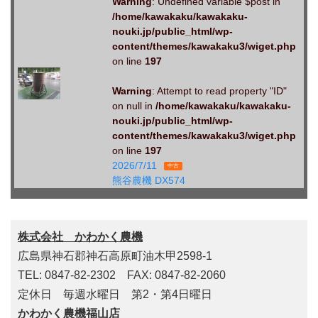
Warning
: Undefined variable $post in
/home/kawakaku/kawakaku-
nouki.jp/public_html/wp-
content/themes/kawakaku3/wiget.php
on line
197
Warning
: Attempt to read property "ID"
on null in
/home/kawakaku/kawakaku-
nouki.jp/public_html/wp-
content/themes/kawakaku3/wiget.php
on line
197
2026/7/11
中古
熊谷農機 DX574
株式会社 かわかく農機
広島県神石郡神石高原町油木甲2598-1
TEL: 0847-82-2302 FAX: 0847-82-2060
定休日 毎週水曜日 第2・第4日曜日
かわかく農機福山店