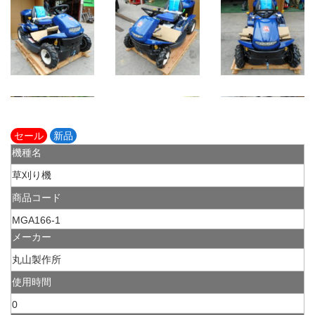
セール
新品
機種名
草刈り機
商品コード
MGA166-1
メーカー
丸山製作所
使用時間
0