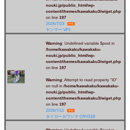
nouki.jp/public_html/wp-
content/themes/kawakaku3/wiget.php
on line
197
2026/7/23
中古
ヤンマー VP1
Warning
: Undefined variable $post in
/home/kawakaku/kawakaku-
nouki.jp/public_html/wp-
content/themes/kawakaku3/wiget.php
on line
197
Warning
: Attempt to read property "ID"
on null in
/home/kawakaku/kawakaku-
nouki.jp/public_html/wp-
content/themes/kawakaku3/wiget.php
on line
197
2026/7/11
中古
タイガーカワシマ CRV32B
Warning
: Undefined variable $post in