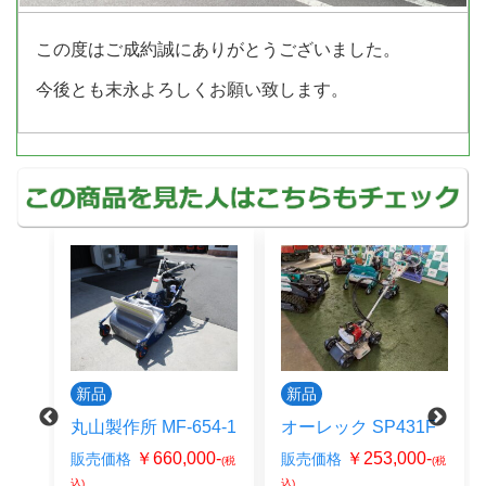
この度はご成約誠にありがとうございました。
今後とも末永よろしくお願い致します。
新品
新品
4-1
オーレック SP431F
オーレック SP853A
0-
￥253,000-
￥297,000-
販売価格
販売価格
(税
(税
(税
込)
込)