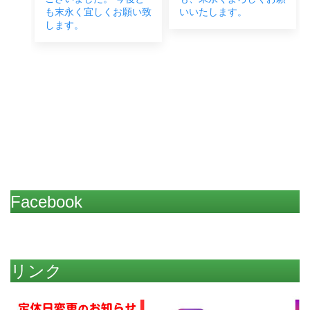
い致
いいたします。
機を探していたが中々見
つからず、ネットなど
色々調べて弊社に物があ
り、 現物確認にご来
店、ご成約をいただきま
した。 今後とも末永く
よろし
Facebook
リンク