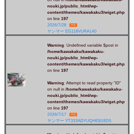
nouki.jp/public_html/wp-
content/themes/kawakaku3/wiget.php
on line
197
2026/7/28
中古
ヤンマー EG118VURA140
Warning
: Undefined variable $post in
/home/kawakaku/kawakaku-
nouki.jp/public_html/wp-
content/themes/kawakaku3/wiget.php
on line
197
Warning
: Attempt to read property "ID"
on null in
/home/kawakaku/kawakaku-
nouki.jp/public_html/wp-
content/themes/kawakaku3/wiget.php
on line
197
2026/7/17
中古
ヤンマー YT333ADYUQHEB18DS