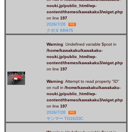
nouki.jp/public_html/wp-
content/themes/kawakaku3/wiget.php
on line
197
2026/7/28
中古
クボタ KRA75
Warning
: Undefined variable $post in
/home/kawakaku/kawakaku-
nouki.jp/public_html/wp-
content/themes/kawakaku3/wiget.php
on line
197
Warning
: Attempt to read property "ID"
on null in
/home/kawakaku/kawakaku-
nouki.jp/public_html/wp-
content/themes/kawakaku3/wiget.php
on line
197
2026/7/28
中古
ヤンマー TG162DC