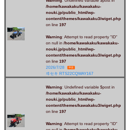
Warning
: Undefined variable $post in
/home/kawakaku/kawakaku-
nouki.jp/public_html/wp-
content/themes/kawakaku3/wiget.php
on line
197
Warning
: Attempt to read property "ID"
on null in
/home/kawakaku/kawakaku-
nouki.jp/public_html/wp-
content/themes/kawakaku3/wiget.php
on line
197
2026/7/28
中古
ヰセキ RTS22CQWAY167
Warning
: Undefined variable $post in
/home/kawakaku/kawakaku-
nouki.jp/public_html/wp-
content/themes/kawakaku3/wiget.php
on line
197
Warning
: Attempt to read property "ID"
on null in
/home/kawakaku/kawakaku-