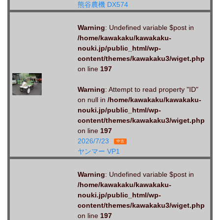
熊谷農機 DX574
Warning
: Undefined variable $post in
/home/kawakaku/kawakaku-
nouki.jp/public_html/wp-
content/themes/kawakaku3/wiget.php
on line
197
Warning
: Attempt to read property "ID"
on null in
/home/kawakaku/kawakaku-
nouki.jp/public_html/wp-
content/themes/kawakaku3/wiget.php
on line
197
2026/7/23
中古
ヤンマー VP1
Warning
: Undefined variable $post in
/home/kawakaku/kawakaku-
nouki.jp/public_html/wp-
content/themes/kawakaku3/wiget.php
on line
197