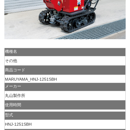
機種名
その他
商品コード
MARUYAMA_HNJ-1251SBH
メーカー
丸山製作所
使用時間
型式
HNJ-1251SBH