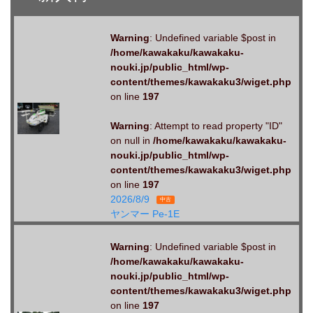
Warning
: Undefined variable $post in
/home/kawakaku/kawakaku-
nouki.jp/public_html/wp-
content/themes/kawakaku3/wiget.php
on line
197
Warning
: Attempt to read property "ID"
on null in
/home/kawakaku/kawakaku-
nouki.jp/public_html/wp-
content/themes/kawakaku3/wiget.php
on line
197
2026/8/9
中古
ヤンマー Pe-1E
Warning
: Undefined variable $post in
/home/kawakaku/kawakaku-
nouki.jp/public_html/wp-
content/themes/kawakaku3/wiget.php
on line
197