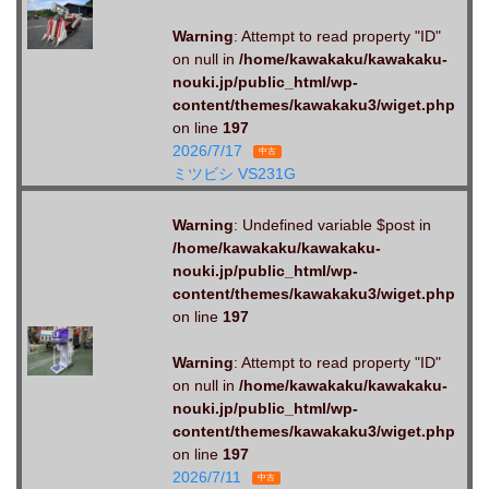
Warning
: Attempt to read property "ID"
on null in
/home/kawakaku/kawakaku-
nouki.jp/public_html/wp-
content/themes/kawakaku3/wiget.php
on line
197
2026/7/17
中古
ミツビシ VS231G
Warning
: Undefined variable $post in
/home/kawakaku/kawakaku-
nouki.jp/public_html/wp-
content/themes/kawakaku3/wiget.php
on line
197
Warning
: Attempt to read property "ID"
on null in
/home/kawakaku/kawakaku-
nouki.jp/public_html/wp-
content/themes/kawakaku3/wiget.php
on line
197
2026/7/11
中古