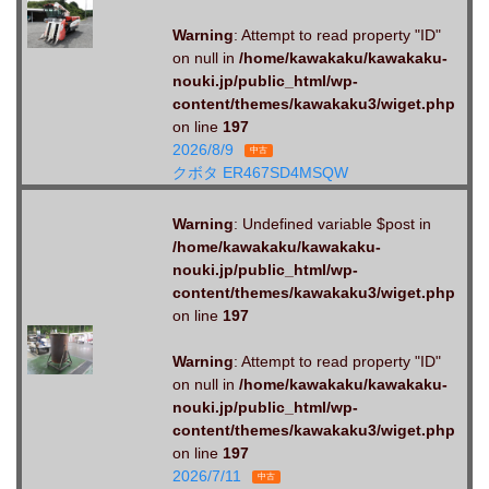
Warning
: Attempt to read property "ID"
on null in
/home/kawakaku/kawakaku-
nouki.jp/public_html/wp-
content/themes/kawakaku3/wiget.php
on line
197
2026/8/9
中古
クボタ ER467SD4MSQW
Warning
: Undefined variable $post in
/home/kawakaku/kawakaku-
nouki.jp/public_html/wp-
content/themes/kawakaku3/wiget.php
on line
197
Warning
: Attempt to read property "ID"
on null in
/home/kawakaku/kawakaku-
nouki.jp/public_html/wp-
content/themes/kawakaku3/wiget.php
on line
197
2026/7/11
中古