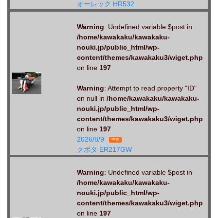
オーレック HR532
Warning
: Undefined variable $post in
/home/kawakaku/kawakaku-
nouki.jp/public_html/wp-
content/themes/kawakaku3/wiget.php
on line
197
Warning
: Attempt to read property "ID"
on null in
/home/kawakaku/kawakaku-
nouki.jp/public_html/wp-
content/themes/kawakaku3/wiget.php
on line
197
2026/8/9
中古
クボタ ER217GW
Warning
: Undefined variable $post in
/home/kawakaku/kawakaku-
nouki.jp/public_html/wp-
content/themes/kawakaku3/wiget.php
on line
197