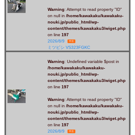
Warning
: Attempt to read property "ID"
on null in
/home/kawakaku/kawakaku-
nouki.jp/public_html/wp-
content/themes/kawakaku3/wiget.php
on line
197
2026/8/9
中古
ミツビシ VS323FGKC
Warning
: Undefined variable $post in
/home/kawakaku/kawakaku-
nouki.jp/public_html/wp-
content/themes/kawakaku3/wiget.php
on line
197
Warning
: Attempt to read property "ID"
on null in
/home/kawakaku/kawakaku-
nouki.jp/public_html/wp-
content/themes/kawakaku3/wiget.php
on line
197
2026/8/9
中古