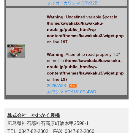
タイガーカワシマ CRV32B
Warning
: Undefined variable $post in
/home/kawakaku/kawakaku-
nouki.jp/public_html/wp-
content/themes/kawakaku3/wiget.php
on line
197
Warning
: Attempt to read property "ID"
on null in
/home/kawakaku/kawakaku-
nouki.jp/public_html/wp-
content/themes/kawakaku3/wiget.php
on line
197
2026/7/28
中古
カワシマ ACK1810D-4WD
株式会社 かわかく農機
広島県神石郡神石高原町油木甲2598-1
TEL: 0847-82-2302 FAX: 0847-82-2060