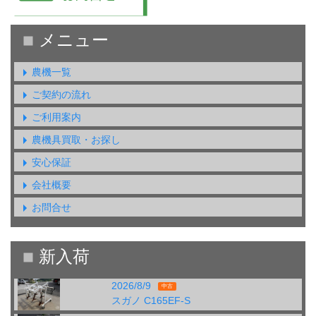
農機一覧
ご契約の流れ
ご利用案内
農機具買取・お探し
安心保証
会社概要
お問合せ
2026/8/9
中古
スガノ C165EF-S