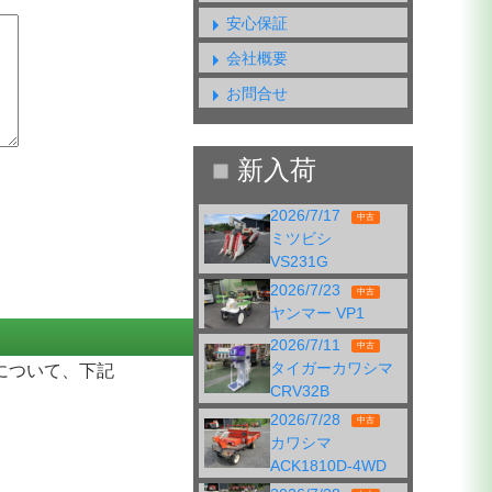
安心保証
会社概要
お問合せ
2026/7/17
中古
ミツビシ
VS231G
2026/7/23
中古
ヤンマー VP1
2026/7/11
中古
タイガーカワシマ
について、下記
Call me
CRV32B
2026/7/28
中古
カワシマ
ACK1810D-4WD