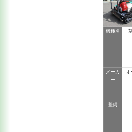
機種名
メーカ
オ
ー
整備