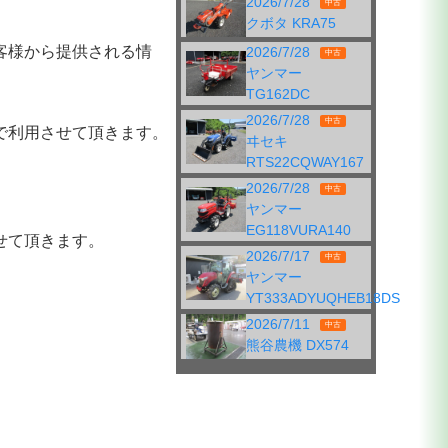
2026/7/28
中古
クボタ KRA75
客様から提供される情
2026/7/28
中古
ヤンマー
TG162DC
2026/7/28
中古
で利用させて頂きます。
ヰセキ
RTS22CQWAY167
2026/7/28
中古
ヤンマー
EG118VURA140
せて頂きます。
2026/7/17
中古
ヤンマー
YT333ADYUQHEB18DS
2026/7/11
中古
熊谷農機 DX574