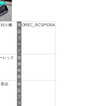
草刈り機
商
OREC_RCSP530A
品
コ
ー
ド
ーレック
使
用
時
間
新品
保
証
プ
ラ