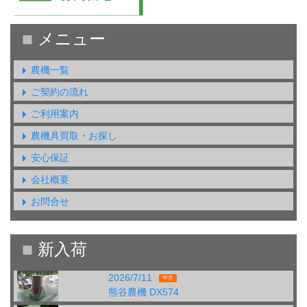
農機一覧
ご契約の流れ
ご利用案内
農機具買取・お探し
安心保証
会社概要
お問合せ
2026/7/11
中古
熊谷農機 DX574