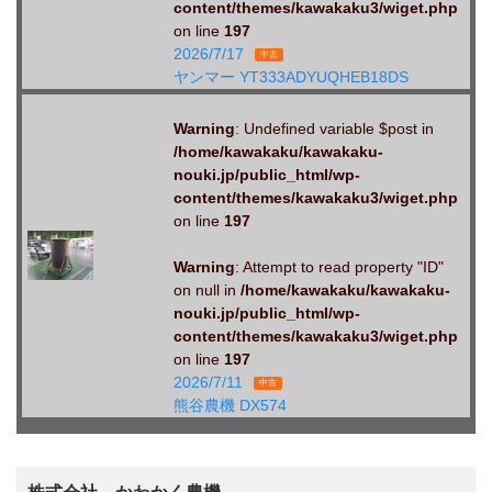
content/themes/kawakaku3/wiget.php
on line
197
2026/7/17
中古
ヤンマー YT333ADYUQHEB18DS
Warning
: Undefined variable $post in
/home/kawakaku/kawakaku-
nouki.jp/public_html/wp-
content/themes/kawakaku3/wiget.php
on line
197
Warning
: Attempt to read property "ID"
on null in
/home/kawakaku/kawakaku-
nouki.jp/public_html/wp-
content/themes/kawakaku3/wiget.php
on line
197
2026/7/11
中古
熊谷農機 DX574