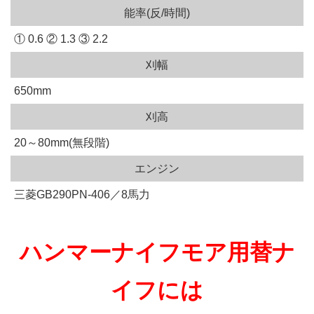
能率(反/時間)
① 0.6 ② 1.3 ③ 2.2
刈幅
650mm
刈高
20～80mm(無段階)
エンジン
三菱GB290PN-406／8馬力
ハンマーナイフモア用替ナ
イフには