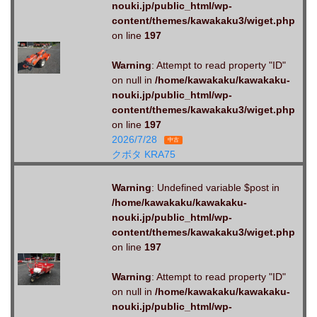
nouki.jp/public_html/wp-
content/themes/kawakaku3/wiget.php
on line
197
Warning
: Attempt to read property "ID"
on null in
/home/kawakaku/kawakaku-
nouki.jp/public_html/wp-
content/themes/kawakaku3/wiget.php
on line
197
2026/7/28
中古
クボタ KRA75
Warning
: Undefined variable $post in
/home/kawakaku/kawakaku-
nouki.jp/public_html/wp-
content/themes/kawakaku3/wiget.php
on line
197
Warning
: Attempt to read property "ID"
on null in
/home/kawakaku/kawakaku-
nouki.jp/public_html/wp-