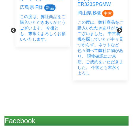
ER323SPGMW
広島県 F様
新品
岡山県 B様
中古
この度は、弊社商品をご
をご
購入いただきありがとう
この度は、弊社商品をご
とう
ございます。 今後と
購入いただきありがとう
後と
も、末永くよろしくお願
ございました。 中古農
い致
いいたします。
機を探していたが中々見
つからず、ネットなど
色々調べて弊社に物があ
り、 現物確認にご来
店、ご成約をいただきま
した。 今後とも末永く
よろし
Facebook