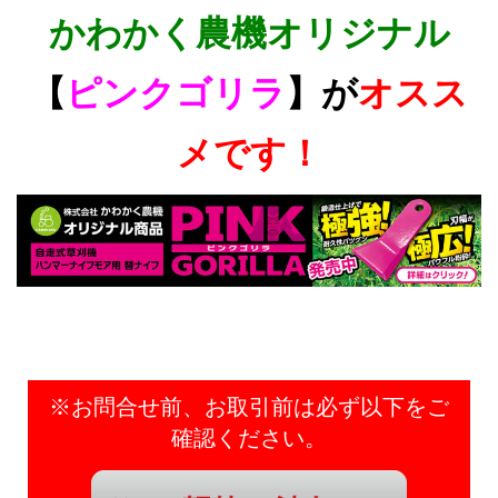
かわかく農機オリジナル
【
ピンクゴリラ
】が
オスス
メです！
※お問合せ前、お取引前は必ず以下をご
確認ください。