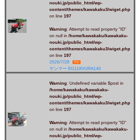
nouki.jp/public_html/wp-
content/themes/kawakaku3/wiget.php
on line
197
Warning
: Attempt to read property "ID"
on null in
/home/kawakaku/kawakaku-
nouki.jp/public_html/wp-
content/themes/kawakaku3/wiget.php
on line
197
2026/7/28
中古
ヤンマー EG118VURA140
Warning
: Undefined variable $post in
/home/kawakaku/kawakaku-
nouki.jp/public_html/wp-
content/themes/kawakaku3/wiget.php
on line
197
Warning
: Attempt to read property "ID"
on null in
/home/kawakaku/kawakaku-
nouki.jp/public_html/wp-