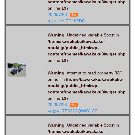
content/themes/kawakaku3/wiget.php
on line
197
2026/7/28
中古
ヤンマー TG162DC
Warning
: Undefined variable $post in
/home/kawakaku/kawakaku-
nouki.jp/public_html/wp-
content/themes/kawakaku3/wiget.php
on line
197
Warning
: Attempt to read property "ID"
on null in
/home/kawakaku/kawakaku-
nouki.jp/public_html/wp-
content/themes/kawakaku3/wiget.php
on line
197
2026/7/28
中古
ヰセキ RTS22CQWAY167
Warning
: Undefined variable $post in
/home/kawakaku/kawakaku-