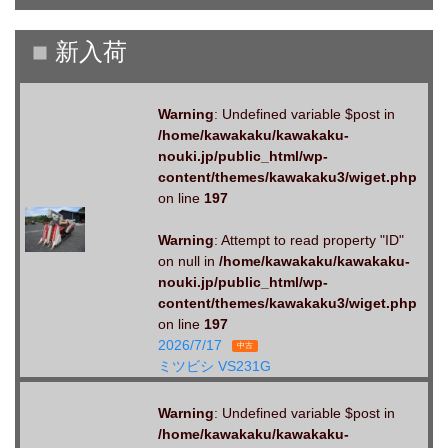
Warning
: Undefined variable $post in
/home/kawakaku/kawakaku-
nouki.jp/public_html/wp-
content/themes/kawakaku3/wiget.php
on line
197
Warning
: Attempt to read property "ID"
on null in
/home/kawakaku/kawakaku-
nouki.jp/public_html/wp-
content/themes/kawakaku3/wiget.php
on line
197
2026/7/17
中古
ミツビシ VS231G
Warning
: Undefined variable $post in
/home/kawakaku/kawakaku-