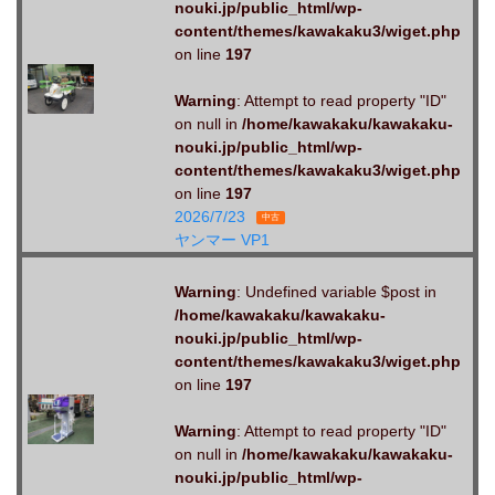
nouki.jp/public_html/wp-
content/themes/kawakaku3/wiget.php
on line
197
Warning
: Attempt to read property "ID"
on null in
/home/kawakaku/kawakaku-
nouki.jp/public_html/wp-
content/themes/kawakaku3/wiget.php
on line
197
2026/7/23
中古
ヤンマー VP1
Warning
: Undefined variable $post in
/home/kawakaku/kawakaku-
nouki.jp/public_html/wp-
content/themes/kawakaku3/wiget.php
on line
197
Warning
: Attempt to read property "ID"
on null in
/home/kawakaku/kawakaku-
nouki.jp/public_html/wp-