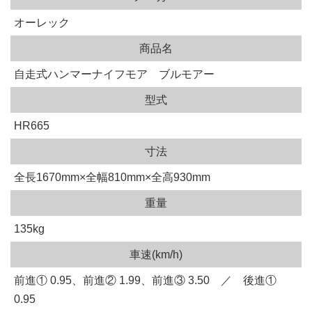
オーレック
商品名
自走式ハンマーナイフモア ブルモアー
型式
HR665
寸法
全長1670mm×全幅810mm×全高930mm
重量
135kg
車速(km/h)
前進① 0.95、前進② 1.99、前進③ 3.50 ／ 後進①
0.95