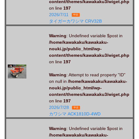
content/themes/kawakaku3/wiget.php
on line
197
2026/7/11
中古
タイガーカワシマ CRV32B
Warning
: Undefined variable $post in
/home/kawakaku/kawakaku-
nouki.jp/public_html/wp-
content/themes/kawakaku3/wiget.php
on line
197
Warning
: Attempt to read property "ID"
on null in
/home/kawakaku/kawakaku-
nouki.jp/public_html/wp-
content/themes/kawakaku3/wiget.php
on line
197
2026/7/28
中古
カワシマ ACK1810D-4WD
Warning
: Undefined variable $post in
/home/kawakaku/kawakaku-