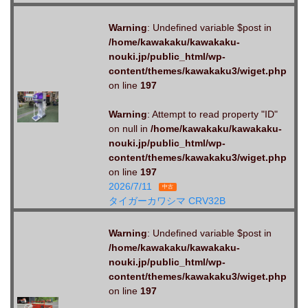
Warning
: Undefined variable $post in
/home/kawakaku/kawakaku-
nouki.jp/public_html/wp-
content/themes/kawakaku3/wiget.php
on line
197
Warning
: Attempt to read property "ID"
on null in
/home/kawakaku/kawakaku-
nouki.jp/public_html/wp-
content/themes/kawakaku3/wiget.php
on line
197
2026/7/11
中古
タイガーカワシマ CRV32B
Warning
: Undefined variable $post in
/home/kawakaku/kawakaku-
nouki.jp/public_html/wp-
content/themes/kawakaku3/wiget.php
on line
197