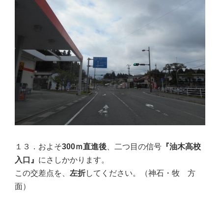
１３．およそ
300ｍ直進後
、二つ目の信号
『油木高校
入口』
にさしかかります。
この交差点を、
左折
してください。（神石・牧 方
面）