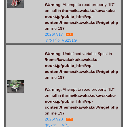
Warning
: Attempt to read property "ID"
on null in
/home/kawakaku/kawakaku-
nouki.jp/public_html/wp-
content/themes/kawakaku3/wiget.php
on line
197
2026/7/17
中古
ミツビシ VS231G
Warning
: Undefined variable $post in
/home/kawakaku/kawakaku-
nouki.jp/public_html/wp-
content/themes/kawakaku3/wiget.php
on line
197
Warning
: Attempt to read property "ID"
on null in
/home/kawakaku/kawakaku-
nouki.jp/public_html/wp-
content/themes/kawakaku3/wiget.php
on line
197
2026/7/23
中古
ヤンマー VP1