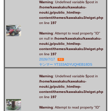
Warning
: Undefined variable $post in
/home/kawakaku/kawakaku-
nouki.jp/public_html/wp-
content/themes/kawakaku3/wiget.php
on line
197
Warning
: Attempt to read property "ID"
on null in
/home/kawakaku/kawakaku-
nouki.jp/public_html/wp-
content/themes/kawakaku3/wiget.php
on line
197
2026/7/17
中古
ヤンマー YT333ADYUQHEB18DS
Warning
: Undefined variable $post in
/home/kawakaku/kawakaku-
nouki.jp/public_html/wp-
content/themes/kawakaku3/wiget.php
on line
197
Warning
: Attempt to read property "ID"