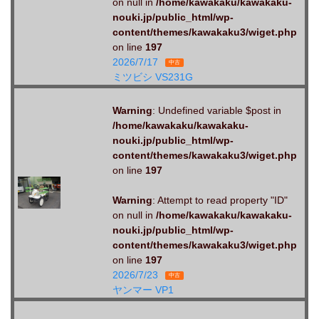
on null in
/home/kawakaku/kawakaku-
nouki.jp/public_html/wp-
content/themes/kawakaku3/wiget.php
on line
197
2026/7/17
中古
ミツビシ VS231G
Warning
: Undefined variable $post in
/home/kawakaku/kawakaku-
nouki.jp/public_html/wp-
content/themes/kawakaku3/wiget.php
on line
197
Warning
: Attempt to read property "ID"
on null in
/home/kawakaku/kawakaku-
nouki.jp/public_html/wp-
content/themes/kawakaku3/wiget.php
on line
197
2026/7/23
中古
ヤンマー VP1