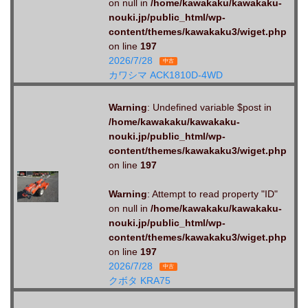
on null in
/home/kawakaku/kawakaku-
nouki.jp/public_html/wp-
content/themes/kawakaku3/wiget.php
on line
197
2026/7/28
中古
カワシマ ACK1810D-4WD
Warning
: Undefined variable $post in
/home/kawakaku/kawakaku-
nouki.jp/public_html/wp-
content/themes/kawakaku3/wiget.php
on line
197
Warning
: Attempt to read property "ID"
on null in
/home/kawakaku/kawakaku-
nouki.jp/public_html/wp-
content/themes/kawakaku3/wiget.php
on line
197
2026/7/28
中古
クボタ KRA75