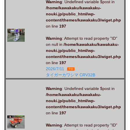
Warning
: Undefined variable $post in
/home/kawakaku/kawakaku-
nouki.jp/public_html/wp-
content/themes/kawakaku3/wiget.php
on line
197
Warning
: Attempt to read property "ID"
on null in
/home/kawakaku/kawakaku-
nouki.jp/public_html/wp-
content/themes/kawakaku3/wiget.php
on line
197
2026/7/11
中古
タイガーカワシマ CRV32B
Warning
: Undefined variable $post in
/home/kawakaku/kawakaku-
nouki.jp/public_html/wp-
content/themes/kawakaku3/wiget.php
on line
197
Warning
: Attempt to read property "ID"