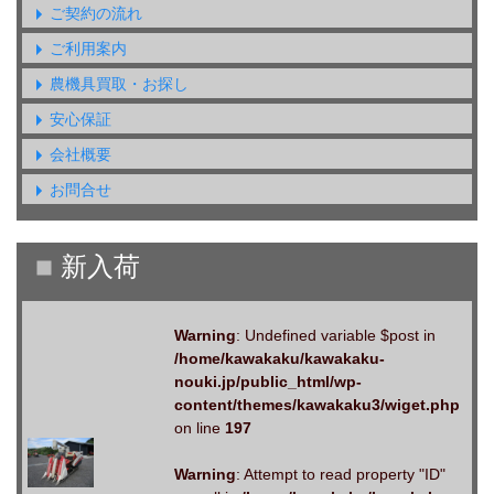
ご契約の流れ
ご利用案内
農機具買取・お探し
安心保証
会社概要
お問合せ
Warning
: Undefined variable $post in
/home/kawakaku/kawakaku-
nouki.jp/public_html/wp-
content/themes/kawakaku3/wiget.php
on line
197
Warning
: Attempt to read property "ID"