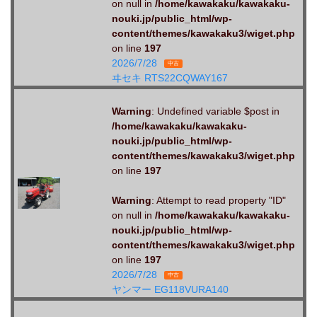
on null in
/home/kawakaku/kawakaku-
nouki.jp/public_html/wp-
content/themes/kawakaku3/wiget.php
on line
197
2026/7/28
中古
ヰセキ RTS22CQWAY167
Warning
: Undefined variable $post in
/home/kawakaku/kawakaku-
nouki.jp/public_html/wp-
content/themes/kawakaku3/wiget.php
on line
197
Warning
: Attempt to read property "ID"
on null in
/home/kawakaku/kawakaku-
nouki.jp/public_html/wp-
content/themes/kawakaku3/wiget.php
on line
197
2026/7/28
中古
ヤンマー EG118VURA140