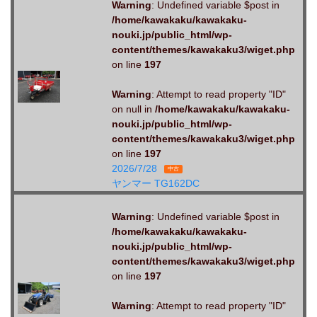
Warning
: Undefined variable $post in
/home/kawakaku/kawakaku-
nouki.jp/public_html/wp-
content/themes/kawakaku3/wiget.php
on line
197
Warning
: Attempt to read property "ID"
on null in
/home/kawakaku/kawakaku-
nouki.jp/public_html/wp-
content/themes/kawakaku3/wiget.php
on line
197
2026/7/28
中古
ヤンマー TG162DC
Warning
: Undefined variable $post in
/home/kawakaku/kawakaku-
nouki.jp/public_html/wp-
content/themes/kawakaku3/wiget.php
on line
197
Warning
: Attempt to read property "ID"