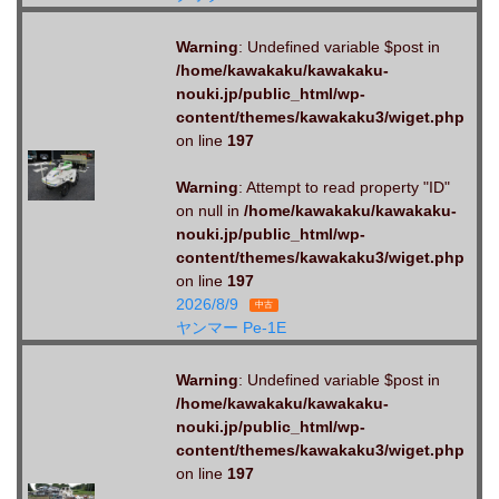
Warning
: Undefined variable $post in
/home/kawakaku/kawakaku-
nouki.jp/public_html/wp-
content/themes/kawakaku3/wiget.php
on line
197
Warning
: Attempt to read property "ID"
on null in
/home/kawakaku/kawakaku-
nouki.jp/public_html/wp-
content/themes/kawakaku3/wiget.php
on line
197
2026/8/9
中古
ヤンマー Pe-1E
Warning
: Undefined variable $post in
/home/kawakaku/kawakaku-
nouki.jp/public_html/wp-
content/themes/kawakaku3/wiget.php
on line
197