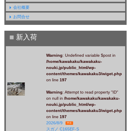
会社概要
お問合せ
Warning
: Undefined variable $post in
/home/kawakaku/kawakaku-
nouki.jp/public_html/wp-
content/themes/kawakaku3/wiget.php
on line
197
Warning
: Attempt to read property "ID"
on null in
/home/kawakaku/kawakaku-
nouki.jp/public_html/wp-
content/themes/kawakaku3/wiget.php
on line
197
2026/8/9
中古
スガノ C165EF-S