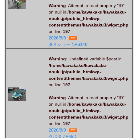
Warning
: Attempt to read property "ID"
on null in
/home/kawakaku/kawakaku-
nouki.jp/public_html/wp-
content/themes/kawakaku3/wiget.php
on line
197
2026/8/9
中古
タイショー NPS140
Warning
: Undefined variable $post in
/home/kawakaku/kawakaku-
nouki.jp/public_html/wp-
content/themes/kawakaku3/wiget.php
on line
197
Warning
: Attempt to read property "ID"
on null in
/home/kawakaku/kawakaku-
nouki.jp/public_html/wp-
content/themes/kawakaku3/wiget.php
on line
197
2026/8/9
中古
クボタ ZP65D