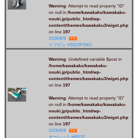
Warning
: Attempt to read property "ID"
on null in
/home/kawakaku/kawakaku-
nouki.jp/public_html/wp-
content/themes/kawakaku3/wiget.php
on line
197
2026/8/9
中古
ミツビシ VS323FGKC
Warning
: Undefined variable $post in
/home/kawakaku/kawakaku-
nouki.jp/public_html/wp-
content/themes/kawakaku3/wiget.php
on line
197
Warning
: Attempt to read property "ID"
on null in
/home/kawakaku/kawakaku-
nouki.jp/public_html/wp-
content/themes/kawakaku3/wiget.php
on line
197
2026/8/9
中古
オーレック HR532