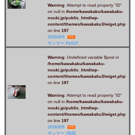
Warning
: Attempt to read property "ID"
on null in
/home/kawakaku/kawakaku-
nouki.jp/public_html/wp-
content/themes/kawakaku3/wiget.php
on line
197
2026/8/9
中古
ヤンマー PeS1F
Warning
: Undefined variable $post in
/home/kawakaku/kawakaku-
nouki.jp/public_html/wp-
content/themes/kawakaku3/wiget.php
on line
197
Warning
: Attempt to read property "ID"
on null in
/home/kawakaku/kawakaku-
nouki.jp/public_html/wp-
content/themes/kawakaku3/wiget.php
on line
197
2026/8/9
中古
ヤンマー YB35