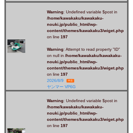
Warning
: Undefined variable $post in
/home/kawakaku/kawakaku-
nouki.jp/public_html/wp-
content/themes/kawakaku3/wiget.php
on line
197
Warning
: Attempt to read property "ID"
on null in
/home/kawakaku/kawakaku-
nouki.jp/public_html/wp-
content/themes/kawakaku3/wiget.php
on line
197
2026/8/9
中古
ヤンマー VP6G
Warning
: Undefined variable $post in
/home/kawakaku/kawakaku-
nouki.jp/public_html/wp-
content/themes/kawakaku3/wiget.php
on line
197