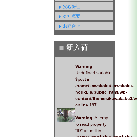
安心保証
会社概要
お問合せ
Warning
:
Undefined variable
$post in
/home/kawakaku/kawakaku-
nouki.jp/public_html/wp-
content/themes/kawakaku3/w
on line
197
Warning
: Attempt
to read property
"ID" on null in