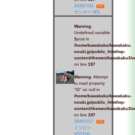
2026/7/23
中古
ヤンマー VP1
Warning
:
Undefined variable
$post in
/home/kawakaku/kawakaku-
nouki.jp/public_html/wp-
content/themes/kawakaku3/w
on line
197
Warning
: Attempt
to read property
"ID" on null in
/home/kawakaku/kawakaku-
nouki.jp/public_html/wp-
content/themes/kawakaku3/w
on line
197
2026/7/17
中古
ミツビシ
VS231G