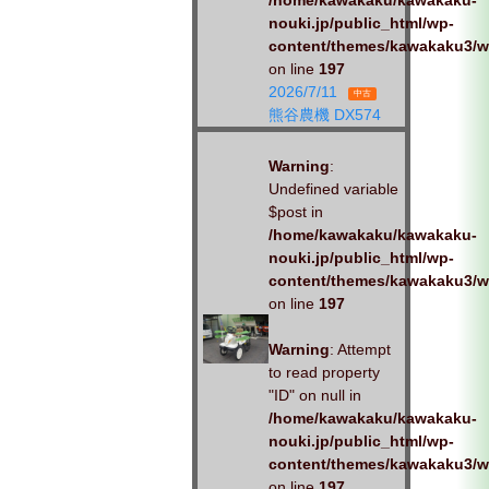
/home/kawakaku/kawakaku-
nouki.jp/public_html/wp-
content/themes/kawakaku3/w
on line
197
2026/7/11
中古
熊谷農機 DX574
Warning
:
Undefined variable
$post in
/home/kawakaku/kawakaku-
nouki.jp/public_html/wp-
content/themes/kawakaku3/w
on line
197
Warning
: Attempt
to read property
"ID" on null in
/home/kawakaku/kawakaku-
nouki.jp/public_html/wp-
content/themes/kawakaku3/w
on line
197