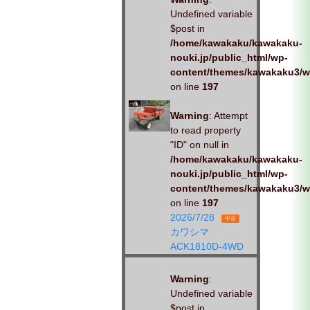
Undefined variable
$post in
/home/kawakaku/kawakaku-
nouki.jp/public_html/wp-
content/themes/kawakaku3/w
on line
197
Warning
: Attempt
to read property
"ID" on null in
/home/kawakaku/kawakaku-
nouki.jp/public_html/wp-
content/themes/kawakaku3/w
on line
197
2026/7/28
中古
カワシマ
ACK1810D-4WD
Warning
:
Undefined variable
$post in