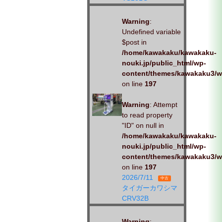
Warning
:
Undefined variable
$post in
/home/kawakaku/kawakaku-
nouki.jp/public_html/wp-
content/themes/kawakaku3/w
on line
197
Warning
: Attempt
to read property
"ID" on null in
/home/kawakaku/kawakaku-
nouki.jp/public_html/wp-
content/themes/kawakaku3/w
on line
197
2026/7/11
中古
タイガーカワシマ
CRV32B
Warning
: