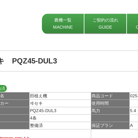
農機一覧
ご契約の流れ
MACHINE
GUIDE
 PQZ45-DUL3
備済
種名
田植え機
商品コード
025
ーカー
ヰセキ
使用時間
式
PQZ45-DUL3
馬力
5.4
数
4条
備
整備済
保証プラン
A