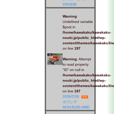
CRV32B
Warning
:
Undefined variable
$post in
/home/kawakaku/kawakaku-
nouki.jp/public_html/wp-
content/themes/kawakaku3/w
on line
197
Warning
: Attempt
to read property
"ID" on null in
/home/kawakaku/kawakaku-
nouki.jp/public_html/wp-
content/themes/kawakaku3/w
on line
197
2026/7/28
中古
カワシマ
ACK1810D-4WD