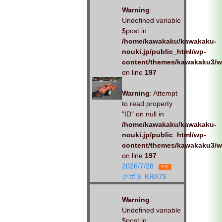
Warning
:
Undefined variable
$post in
/home/kawakaku/kawakaku-
nouki.jp/public_html/wp-
content/themes/kawakaku3/w
on line
197
Warning
: Attempt
to read property
"ID" on null in
/home/kawakaku/kawakaku-
nouki.jp/public_html/wp-
content/themes/kawakaku3/w
on line
197
2026/7/28
中古
クボタ KRA75
Warning
:
Undefined variable
$post in