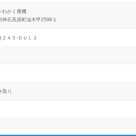
かわかく農機
神石高原町油木甲2598-1
ＱＺ４５-ＤＵＬ３
き取り