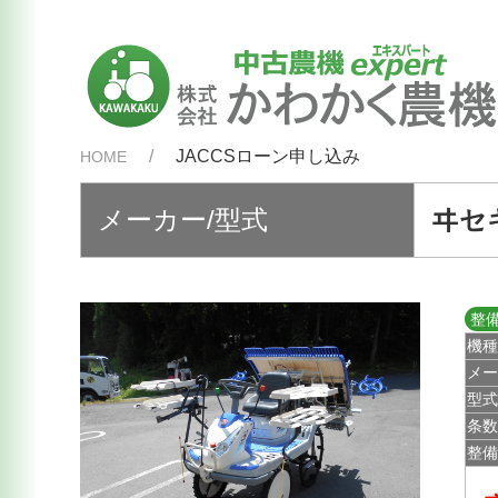
JACCSローン申し込み
HOME
メーカー/型式
ヰセキ
整
機
メ
型
条
整