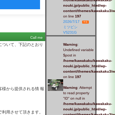
/home/kawakaku/kawakaku-
nouki.jp/public_html/wp-
content/themes/kawakaku3/w
on line
197
2026/7/17
中古
ミツビシ
VS231G
Call me
について、下記のとおり
Warning
:
Undefined variable
$post in
/home/kawakaku/kawakaku-
nouki.jp/public_html/wp-
content/themes/kawakaku3/w
on line
197
Warning
: Attempt
様から提供される情 報
to read property
"ID" on null in
/home/kawakaku/kawakaku-
nouki.jp/public_html/wp-
で利用させて頂きます。
content/themes/kawakaku3/w