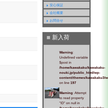
安心保証
会社概要
お問合せ
Warning
:
Undefined variable
$post in
/home/kawakaku/kawakaku-
nouki.jp/public_html/wp-
content/themes/kawakaku3/w
on line
197
Warning
: Attempt
to read property
"ID" on null in