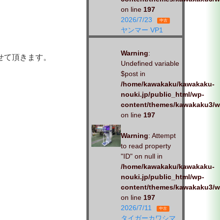
on line
197
2026/7/23
中古
ヤンマー VP1
Warning
:
せて頂きます。
Undefined variable
$post in
/home/kawakaku/kawakaku-
nouki.jp/public_html/wp-
content/themes/kawakaku3/w
on line
197
Warning
: Attempt
to read property
"ID" on null in
/home/kawakaku/kawakaku-
nouki.jp/public_html/wp-
content/themes/kawakaku3/w
on line
197
2026/7/11
中古
タイガーカワシマ