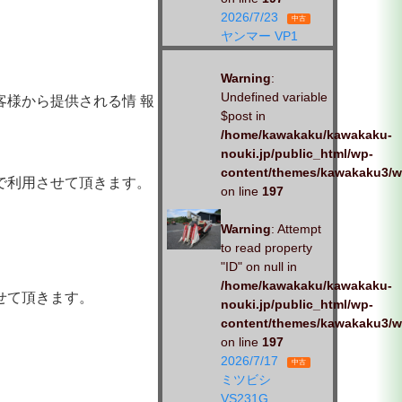
2026/7/23
中古
ヤンマー VP1
Warning
:
Undefined variable
様から提供される情 報
$post in
/home/kawakaku/kawakaku-
nouki.jp/public_html/wp-
content/themes/kawakaku3/w
で利用させて頂きます。
on line
197
Warning
: Attempt
to read property
"ID" on null in
/home/kawakaku/kawakaku-
せて頂きます。
nouki.jp/public_html/wp-
content/themes/kawakaku3/w
on line
197
2026/7/17
中古
ミツビシ
VS231G