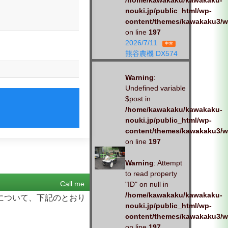
/home/kawakaku/kawakaku-
nouki.jp/public_html/wp-
content/themes/kawakaku3/w
on line
197
2026/7/11
中古
熊谷農機 DX574
Warning
:
Undefined variable
$post in
/home/kawakaku/kawakaku-
nouki.jp/public_html/wp-
content/themes/kawakaku3/w
on line
197
Warning
: Attempt
to read property
Call me
"ID" on null in
/home/kawakaku/kawakaku-
について、下記のとおり
nouki.jp/public_html/wp-
content/themes/kawakaku3/w
on line
197