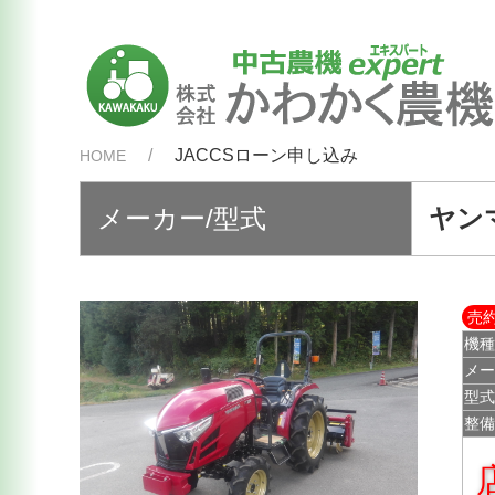
JACCSローン申し込み
HOME
メーカー/型式
ヤンマ
売
機
メ
型
整