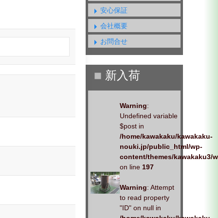
安心保証
会社概要
お問合せ
Warning
:
Undefined variable
$post in
/home/kawakaku/kawakaku-
nouki.jp/public_html/wp-
content/themes/kawakaku3/w
on line
197
Warning
: Attempt
to read property
"ID" on null in