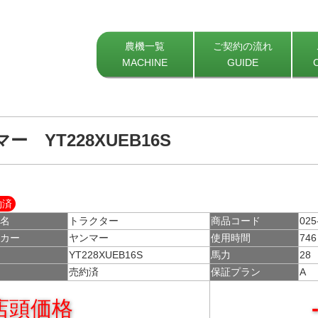
農機一覧
ご契約の流れ
MACHINE
GUIDE
ー YT228XUEB16S
約済
種名
トラクター
商品コード
025
ーカー
ヤンマー
使用時間
746
式
YT228XUEB16S
馬力
28
備
売約済
保証プラン
A
店頭価格