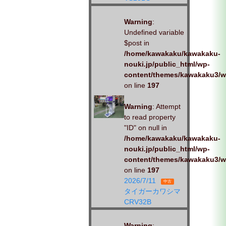
Warning
:
Undefined variable
$post in
/home/kawakaku/kawakaku-
nouki.jp/public_html/wp-
content/themes/kawakaku3/w
on line
197
Warning
: Attempt
to read property
"ID" on null in
/home/kawakaku/kawakaku-
nouki.jp/public_html/wp-
content/themes/kawakaku3/w
on line
197
2026/7/11
中古
タイガーカワシマ
CRV32B
Warning
: