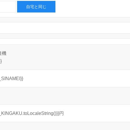
自宅と同じ
農機
}
_SINAMEI}}
_KINGAKU.toLocaleString()}}円