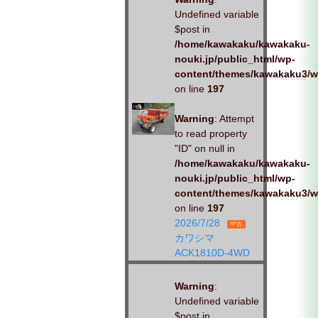
Undefined variable
$post in
/home/kawakaku/kawakaku-
nouki.jp/public_html/wp-
content/themes/kawakaku3/w
on line
197
Warning
: Attempt
to read property
"ID" on null in
/home/kawakaku/kawakaku-
nouki.jp/public_html/wp-
content/themes/kawakaku3/w
on line
197
2026/7/28
中古
カワシマ
ACK1810D-4WD
Warning
:
Undefined variable
$post in