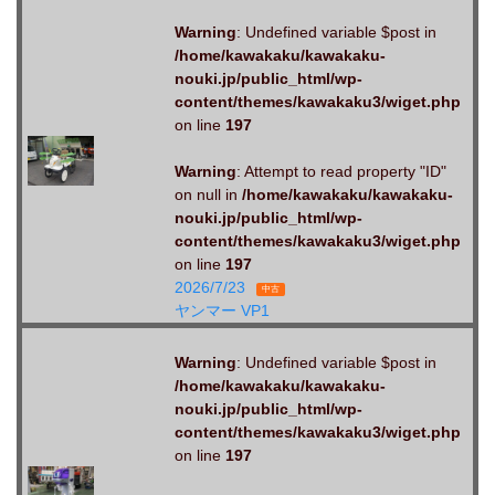
Warning
: Undefined variable $post in
/home/kawakaku/kawakaku-
nouki.jp/public_html/wp-
content/themes/kawakaku3/wiget.php
on line
197
Warning
: Attempt to read property "ID"
on null in
/home/kawakaku/kawakaku-
nouki.jp/public_html/wp-
content/themes/kawakaku3/wiget.php
on line
197
2026/7/23
中古
ヤンマー VP1
Warning
: Undefined variable $post in
/home/kawakaku/kawakaku-
nouki.jp/public_html/wp-
content/themes/kawakaku3/wiget.php
on line
197