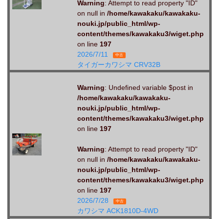
Warning
: Attempt to read property "ID"
on null in
/home/kawakaku/kawakaku-
nouki.jp/public_html/wp-
content/themes/kawakaku3/wiget.php
on line
197
2026/7/11
中古
タイガーカワシマ CRV32B
Warning
: Undefined variable $post in
/home/kawakaku/kawakaku-
nouki.jp/public_html/wp-
content/themes/kawakaku3/wiget.php
on line
197
Warning
: Attempt to read property "ID"
on null in
/home/kawakaku/kawakaku-
nouki.jp/public_html/wp-
content/themes/kawakaku3/wiget.php
on line
197
2026/7/28
中古
カワシマ ACK1810D-4WD