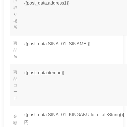
け
{{post_data.address1}}
取
り
場
所
商
{{post_data.SINA_01_SINAMEI}}
品
名
商
{{post_data.itemno}}
品
コ
ー
ド
{{post_data.SINA_01_KINGAKU.toLocaleString()}}
金
円
額