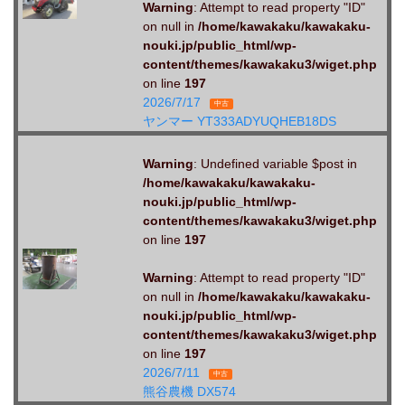
Warning
: Attempt to read property "ID"
on null in
/home/kawakaku/kawakaku-
nouki.jp/public_html/wp-
content/themes/kawakaku3/wiget.php
on line
197
2026/7/17
中古
ヤンマー YT333ADYUQHEB18DS
Warning
: Undefined variable $post in
/home/kawakaku/kawakaku-
nouki.jp/public_html/wp-
content/themes/kawakaku3/wiget.php
on line
197
Warning
: Attempt to read property "ID"
on null in
/home/kawakaku/kawakaku-
nouki.jp/public_html/wp-
content/themes/kawakaku3/wiget.php
on line
197
2026/7/11
中古
熊谷農機 DX574