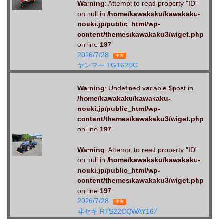
Warning
: Attempt to read property "ID"
on null in
/home/kawakaku/kawakaku-
nouki.jp/public_html/wp-
content/themes/kawakaku3/wiget.php
on line
197
2026/7/28
中古
ヤンマー TG162DC
Warning
: Undefined variable $post in
/home/kawakaku/kawakaku-
nouki.jp/public_html/wp-
content/themes/kawakaku3/wiget.php
on line
197
Warning
: Attempt to read property "ID"
on null in
/home/kawakaku/kawakaku-
nouki.jp/public_html/wp-
content/themes/kawakaku3/wiget.php
on line
197
2026/7/28
中古
ヰセキ RTS22CQWAY167