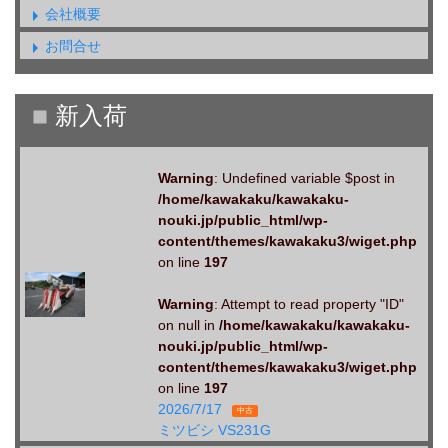
会社概要
お問合せ
Warning
: Undefined variable $post in
/home/kawakaku/kawakaku-
nouki.jp/public_html/wp-
content/themes/kawakaku3/wiget.php
on line
197
Warning
: Attempt to read property "ID"
on null in
/home/kawakaku/kawakaku-
nouki.jp/public_html/wp-
content/themes/kawakaku3/wiget.php
on line
197
2026/7/17
中古
ミツビシ VS231G