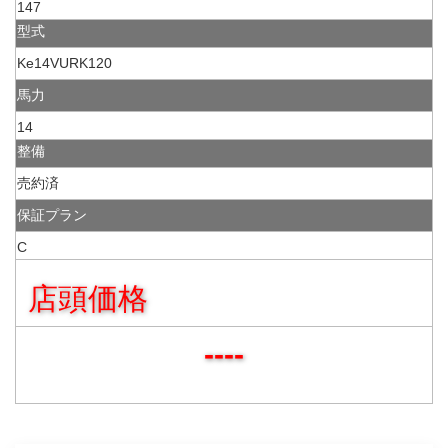
147
型式
Ke14VURK120
馬力
14
整備
売約済
保証プラン
C
店頭価格
----