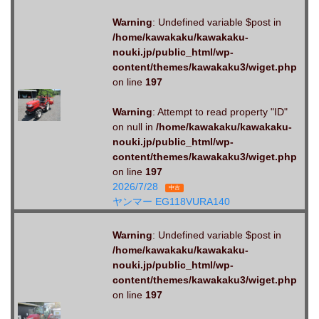
Warning
: Undefined variable $post in
/home/kawakaku/kawakaku-
nouki.jp/public_html/wp-
content/themes/kawakaku3/wiget.php
on line
197
Warning
: Attempt to read property "ID"
on null in
/home/kawakaku/kawakaku-
nouki.jp/public_html/wp-
content/themes/kawakaku3/wiget.php
on line
197
2026/7/28
中古
ヤンマー EG118VURA140
Warning
: Undefined variable $post in
/home/kawakaku/kawakaku-
nouki.jp/public_html/wp-
content/themes/kawakaku3/wiget.php
on line
197