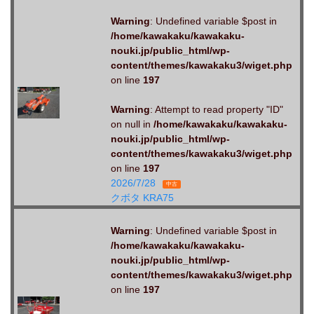
Warning
: Undefined variable $post in
/home/kawakaku/kawakaku-
nouki.jp/public_html/wp-
content/themes/kawakaku3/wiget.php
on line
197
Warning
: Attempt to read property "ID"
on null in
/home/kawakaku/kawakaku-
nouki.jp/public_html/wp-
content/themes/kawakaku3/wiget.php
on line
197
2026/7/28
中古
クボタ KRA75
Warning
: Undefined variable $post in
/home/kawakaku/kawakaku-
nouki.jp/public_html/wp-
content/themes/kawakaku3/wiget.php
on line
197