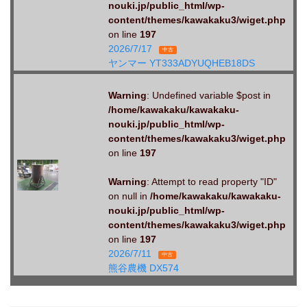
nouki.jp/public_html/wp-
content/themes/kawakaku3/wiget.php
on line
197
2026/7/17
中古
ヤンマー YT333ADYUQHEB18DS
Warning
: Undefined variable $post in
/home/kawakaku/kawakaku-
nouki.jp/public_html/wp-
content/themes/kawakaku3/wiget.php
on line
197
Warning
: Attempt to read property "ID"
on null in
/home/kawakaku/kawakaku-
nouki.jp/public_html/wp-
content/themes/kawakaku3/wiget.php
on line
197
2026/7/11
中古
熊谷農機 DX574