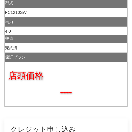
型式
FC1210SW
馬力
4.0
整備
売約済
保証プラン
店頭価格
----
クレジット申し込み