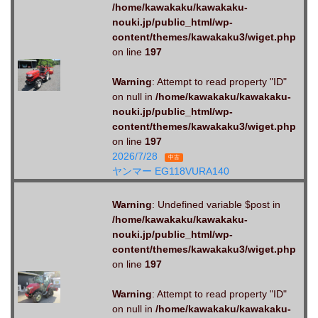
/home/kawakaku/kawakaku-
nouki.jp/public_html/wp-
content/themes/kawakaku3/wiget.php
on line
197
Warning
: Attempt to read property "ID"
on null in
/home/kawakaku/kawakaku-
nouki.jp/public_html/wp-
content/themes/kawakaku3/wiget.php
on line
197
2026/7/28
中古
ヤンマー EG118VURA140
Warning
: Undefined variable $post in
/home/kawakaku/kawakaku-
nouki.jp/public_html/wp-
content/themes/kawakaku3/wiget.php
on line
197
Warning
: Attempt to read property "ID"
on null in
/home/kawakaku/kawakaku-