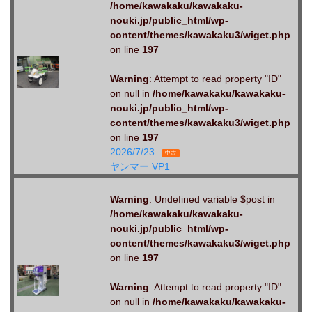
/home/kawakaku/kawakaku-
nouki.jp/public_html/wp-
content/themes/kawakaku3/wiget.php
on line
197
Warning
: Attempt to read property "ID"
on null in
/home/kawakaku/kawakaku-
nouki.jp/public_html/wp-
content/themes/kawakaku3/wiget.php
on line
197
2026/7/23
中古
ヤンマー VP1
Warning
: Undefined variable $post in
/home/kawakaku/kawakaku-
nouki.jp/public_html/wp-
content/themes/kawakaku3/wiget.php
on line
197
Warning
: Attempt to read property "ID"
on null in
/home/kawakaku/kawakaku-