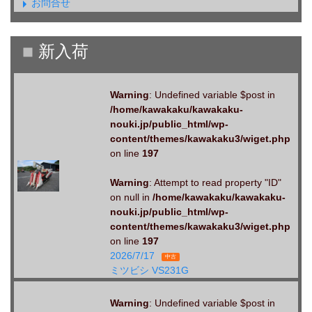
お問合せ
Warning
: Undefined variable $post in
/home/kawakaku/kawakaku-
nouki.jp/public_html/wp-
content/themes/kawakaku3/wiget.php
on line
197
Warning
: Attempt to read property "ID"
on null in
/home/kawakaku/kawakaku-
nouki.jp/public_html/wp-
content/themes/kawakaku3/wiget.php
on line
197
2026/7/17
中古
ミツビシ VS231G
Warning
: Undefined variable $post in