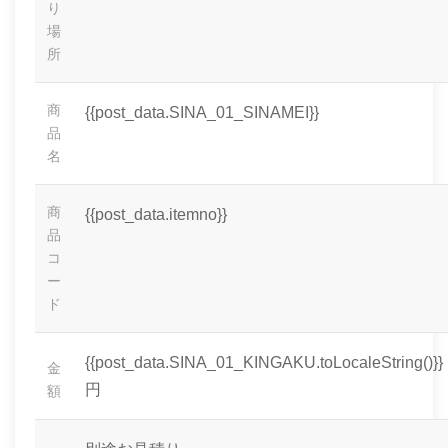
り
場
所
商
{{post_data.SINA_01_SINAMEI}}
品
名
商
{{post_data.itemno}}
品
コ
ー
ド
{{post_data.SINA_01_KINGAKU.toLocaleString()}}
金
円
額