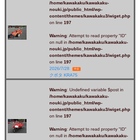
/home/kawakaku/kawakaku-
nouki.jp/public_html/wp-
content/themes/kawakaku3/wiget.php
on line
197
Warning
: Attempt to read property "ID"
on null in
/home/kawakaku/kawakaku-
nouki.jp/public_html/wp-
content/themes/kawakaku3/wiget.php
on line
197
2026/7/28
中古
クボタ KRA75
Warning
: Undefined variable $post in
/home/kawakaku/kawakaku-
nouki.jp/public_html/wp-
content/themes/kawakaku3/wiget.php
on line
197
Warning
: Attempt to read property "ID"
on null in
/home/kawakaku/kawakaku-