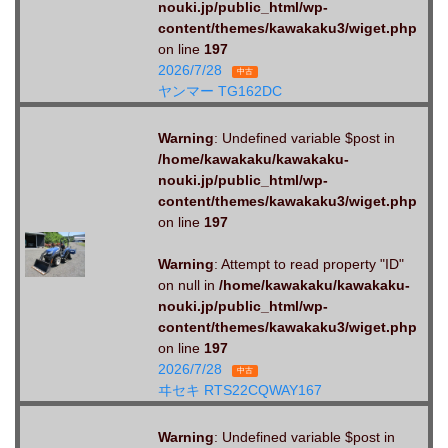
nouki.jp/public_html/wp-
content/themes/kawakaku3/wiget.php
on line
197
2026/7/28
中古
ヤンマー TG162DC
Warning
: Undefined variable $post in
/home/kawakaku/kawakaku-
nouki.jp/public_html/wp-
content/themes/kawakaku3/wiget.php
on line
197
Warning
: Attempt to read property "ID"
on null in
/home/kawakaku/kawakaku-
nouki.jp/public_html/wp-
content/themes/kawakaku3/wiget.php
on line
197
2026/7/28
中古
ヰセキ RTS22CQWAY167
Warning
: Undefined variable $post in