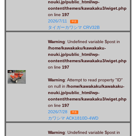
nouki.jp/public_html/wp-
content/themes/kawakaku3/wiget.php
on line
197
2026/7/11
中古
タイガーカワシマ CRV32B
Warning
: Undefined variable $post in
/home/kawakaku/kawakaku-
nouki.jp/public_html/wp-
content/themes/kawakaku3/wiget.php
on line
197
Warning
: Attempt to read property "ID"
on null in
/home/kawakaku/kawakaku-
nouki.jp/public_html/wp-
content/themes/kawakaku3/wiget.php
on line
197
2026/7/28
中古
カワシマ ACK1810D-4WD
Warning
: Undefined variable $post in