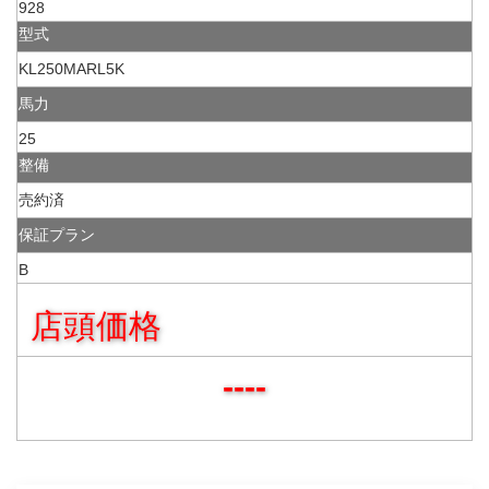
928
型式
KL250MARL5K
馬力
25
整備
売約済
保証プラン
B
店頭価格
----