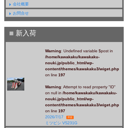
会社概要
お問合せ
Warning
: Undefined variable $post in
/home/kawakaku/kawakaku-
nouki.jp/public_html/wp-
content/themes/kawakaku3/wiget.php
on line
197
Warning
: Attempt to read property "ID"
on null in
/home/kawakaku/kawakaku-
nouki.jp/public_html/wp-
content/themes/kawakaku3/wiget.php
on line
197
2026/7/17
中古
ミツビシ VS231G