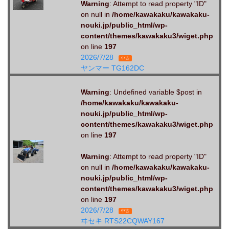
Warning
: Attempt to read property "ID"
on null in
/home/kawakaku/kawakaku-
nouki.jp/public_html/wp-
content/themes/kawakaku3/wiget.php
on line
197
2026/7/28
中古
ヤンマー TG162DC
Warning
: Undefined variable $post in
/home/kawakaku/kawakaku-
nouki.jp/public_html/wp-
content/themes/kawakaku3/wiget.php
on line
197
Warning
: Attempt to read property "ID"
on null in
/home/kawakaku/kawakaku-
nouki.jp/public_html/wp-
content/themes/kawakaku3/wiget.php
on line
197
2026/7/28
中古
ヰセキ RTS22CQWAY167