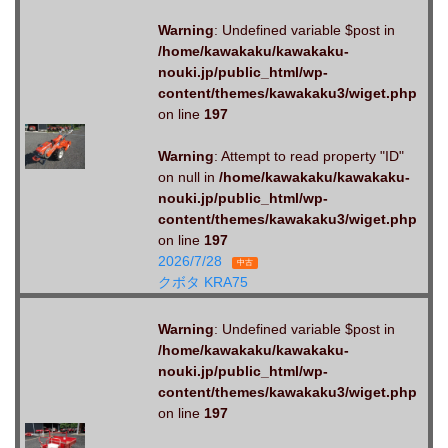
Warning
: Undefined variable $post in
/home/kawakaku/kawakaku-
nouki.jp/public_html/wp-
content/themes/kawakaku3/wiget.php
on line
197
Warning
: Attempt to read property "ID"
on null in
/home/kawakaku/kawakaku-
nouki.jp/public_html/wp-
content/themes/kawakaku3/wiget.php
on line
197
2026/7/28
中古
クボタ KRA75
Warning
: Undefined variable $post in
/home/kawakaku/kawakaku-
nouki.jp/public_html/wp-
content/themes/kawakaku3/wiget.php
on line
197