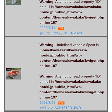
Warning
: Attempt to read property "ID"
on null in
/home/kawakaku/kawakaku-
nouki.jp/public_html/wp-
content/themes/kawakaku3/wiget.php
on line
197
2026/7/11
中古
タイガーカワシマ CRV32B
Warning
: Undefined variable $post in
/home/kawakaku/kawakaku-
nouki.jp/public_html/wp-
content/themes/kawakaku3/wiget.php
on line
197
Warning
: Attempt to read property "ID"
on null in
/home/kawakaku/kawakaku-
nouki.jp/public_html/wp-
content/themes/kawakaku3/wiget.php
on line
197
2026/7/28
中古
カワシマ ACK1810D-4WD