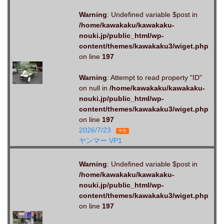
Warning
: Undefined variable $post in
/home/kawakaku/kawakaku-
nouki.jp/public_html/wp-
content/themes/kawakaku3/wiget.php
on line
197
Warning
: Attempt to read property "ID"
on null in
/home/kawakaku/kawakaku-
nouki.jp/public_html/wp-
content/themes/kawakaku3/wiget.php
on line
197
2026/7/23
中古
ヤンマー VP1
Warning
: Undefined variable $post in
/home/kawakaku/kawakaku-
nouki.jp/public_html/wp-
content/themes/kawakaku3/wiget.php
on line
197