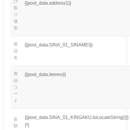
け
{{post_data.address1}}
取
り
場
所
商
{{post_data.SINA_01_SINAMEI}}
品
名
商
{{post_data.itemno}}
品
コ
ー
ド
{{post_data.SINA_01_KINGAKU.toLocaleString()}}
金
円
額