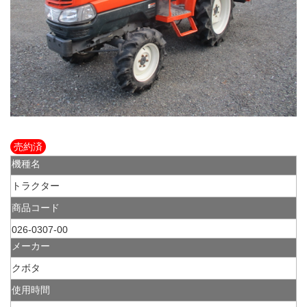
売約済
機種名
トラクター
商品コード
026-0307-00
メーカー
クボタ
使用時間