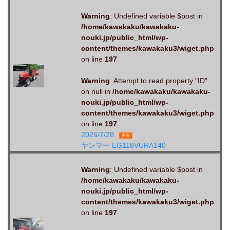
Warning
: Undefined variable $post in
/home/kawakaku/kawakaku-
nouki.jp/public_html/wp-
content/themes/kawakaku3/wiget.php
on line
197
Warning
: Attempt to read property "ID"
on null in
/home/kawakaku/kawakaku-
nouki.jp/public_html/wp-
content/themes/kawakaku3/wiget.php
on line
197
2026/7/28
中古
ヤンマー EG118VURA140
Warning
: Undefined variable $post in
/home/kawakaku/kawakaku-
nouki.jp/public_html/wp-
content/themes/kawakaku3/wiget.php
on line
197