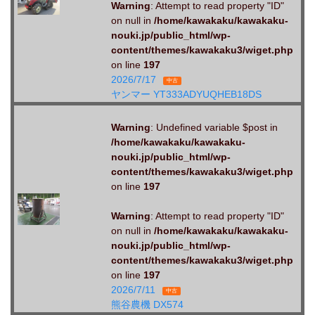
Warning
: Attempt to read property "ID"
on null in
/home/kawakaku/kawakaku-
nouki.jp/public_html/wp-
content/themes/kawakaku3/wiget.php
on line
197
2026/7/17
中古
ヤンマー YT333ADYUQHEB18DS
Warning
: Undefined variable $post in
/home/kawakaku/kawakaku-
nouki.jp/public_html/wp-
content/themes/kawakaku3/wiget.php
on line
197
Warning
: Attempt to read property "ID"
on null in
/home/kawakaku/kawakaku-
nouki.jp/public_html/wp-
content/themes/kawakaku3/wiget.php
on line
197
2026/7/11
中古
熊谷農機 DX574