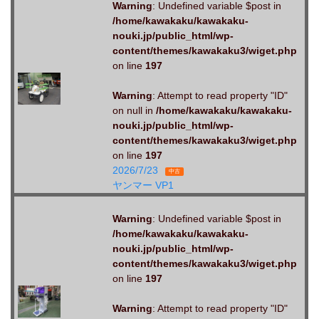
Warning
: Undefined variable $post in
/home/kawakaku/kawakaku-
nouki.jp/public_html/wp-
content/themes/kawakaku3/wiget.php
on line
197
Warning
: Attempt to read property "ID"
on null in
/home/kawakaku/kawakaku-
nouki.jp/public_html/wp-
content/themes/kawakaku3/wiget.php
on line
197
2026/7/23
中古
ヤンマー VP1
Warning
: Undefined variable $post in
/home/kawakaku/kawakaku-
nouki.jp/public_html/wp-
content/themes/kawakaku3/wiget.php
on line
197
Warning
: Attempt to read property "ID"