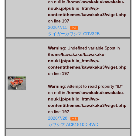
on null in
/home/kawakaku/kawakaku-
nouki.jp/public_html/wp-
content/themes/kawakaku3/wiget.php
on line
197
2026/7/11
中古
タイガーカワシマ CRV32B
Warning
: Undefined variable $post in
/home/kawakaku/kawakaku-
nouki.jp/public_html/wp-
content/themes/kawakaku3/wiget.php
on line
197
Warning
: Attempt to read property "ID"
on null in
/home/kawakaku/kawakaku-
nouki.jp/public_html/wp-
content/themes/kawakaku3/wiget.php
on line
197
2026/7/28
中古
カワシマ ACK1810D-4WD