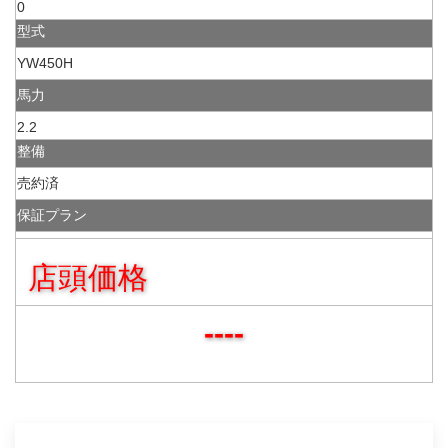
0
型式
YW450H
馬力
2.2
整備
売約済
保証プラン
店頭価格
----