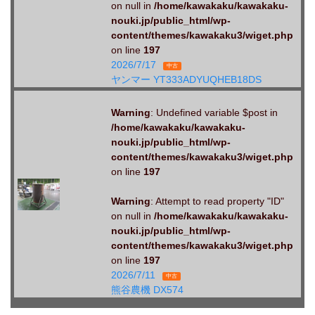
on null in
/home/kawakaku/kawakaku-
nouki.jp/public_html/wp-
content/themes/kawakaku3/wiget.php
on line
197
2026/7/17
中古
ヤンマー YT333ADYUQHEB18DS
Warning
: Undefined variable $post in
/home/kawakaku/kawakaku-
nouki.jp/public_html/wp-
content/themes/kawakaku3/wiget.php
on line
197
Warning
: Attempt to read property "ID"
on null in
/home/kawakaku/kawakaku-
nouki.jp/public_html/wp-
content/themes/kawakaku3/wiget.php
on line
197
2026/7/11
中古
熊谷農機 DX574