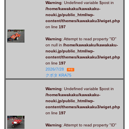
Warning
: Undefined variable $post in
/home/kawakaku/kawakaku-
nouki.jp/public_html/wp-
content/themes/kawakaku3/wiget.php
on line
197
Warning
: Attempt to read property "ID"
on null in
/home/kawakaku/kawakaku-
nouki.jp/public_html/wp-
content/themes/kawakaku3/wiget.php
on line
197
2026/7/28
中古
クボタ KRA75
Warning
: Undefined variable $post in
/home/kawakaku/kawakaku-
nouki.jp/public_html/wp-
content/themes/kawakaku3/wiget.php
on line
197
Warning
: Attempt to read property "ID"