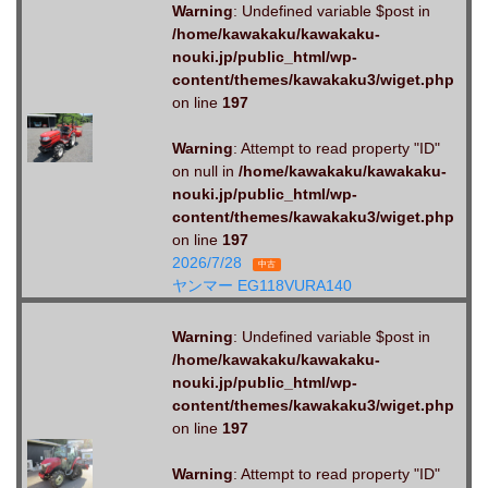
Warning
: Undefined variable $post in
/home/kawakaku/kawakaku-
nouki.jp/public_html/wp-
content/themes/kawakaku3/wiget.php
on line
197
Warning
: Attempt to read property "ID"
on null in
/home/kawakaku/kawakaku-
nouki.jp/public_html/wp-
content/themes/kawakaku3/wiget.php
on line
197
2026/7/28
中古
ヤンマー EG118VURA140
Warning
: Undefined variable $post in
/home/kawakaku/kawakaku-
nouki.jp/public_html/wp-
content/themes/kawakaku3/wiget.php
on line
197
Warning
: Attempt to read property "ID"