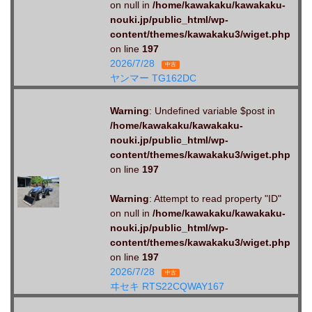
on null in
/home/kawakaku/kawakaku-
nouki.jp/public_html/wp-
content/themes/kawakaku3/wiget.php
on line
197
2026/7/28
中古
ヤンマー TG162DC
Warning
: Undefined variable $post in
/home/kawakaku/kawakaku-
nouki.jp/public_html/wp-
content/themes/kawakaku3/wiget.php
on line
197
Warning
: Attempt to read property "ID"
on null in
/home/kawakaku/kawakaku-
nouki.jp/public_html/wp-
content/themes/kawakaku3/wiget.php
on line
197
2026/7/28
中古
ヰセキ RTS22CQWAY167