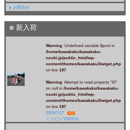
お問合せ
Warning
: Undefined variable $post in
/home/kawakaku/kawakaku-
nouki.jp/public_html/wp-
content/themes/kawakaku3/wiget.php
on line
197
Warning
: Attempt to read property "ID"
on null in
/home/kawakaku/kawakaku-
nouki.jp/public_html/wp-
content/themes/kawakaku3/wiget.php
on line
197
2026/7/17
中古
ミツビシ VS231G