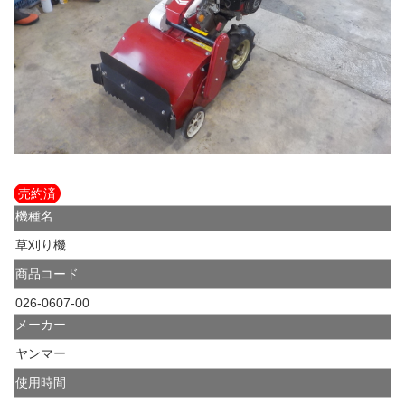
売約済
機種名
草刈り機
商品コード
026-0607-00
メーカー
ヤンマー
使用時間