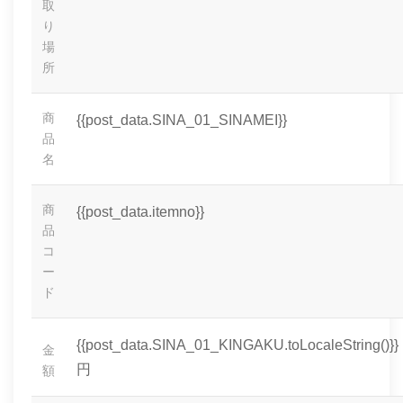
取
り
場
所
商
{{post_data.SINA_01_SINAMEI}}
品
名
商
{{post_data.itemno}}
品
コ
ー
ド
{{post_data.SINA_01_KINGAKU.toLocaleString()}}
金
円
額