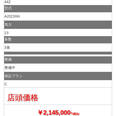
442
型式
AJ323XH
馬力
23
条数
3条
整備
整備中
保証プラン
C
店頭価格
￥2,145,000-
(税込)