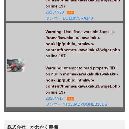
content/themes/kawakaku3/wiget.php
on line
197
2026/7/28
中古
ヤンマー EG118VURA140
Warning
: Undefined variable $post in
/home/kawakaku/kawakaku-
nouki.jp/public_html/wp-
content/themes/kawakaku3/wiget.php
on line
197
Warning
: Attempt to read property "ID"
on null in
/home/kawakaku/kawakaku-
nouki.jp/public_html/wp-
content/themes/kawakaku3/wiget.php
on line
197
2026/7/17
中古
ヤンマー YT333ADYUQHEB18DS
株式会社 かわかく農機