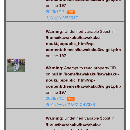
on line
197
2026/7/17
中古
ミツビシ VS231G
Warning
: Undefined variable $post in
/home/kawakaku/kawakaku-
nouki.jp/public_html/wp-
content/themes/kawakaku3/wiget.php
on line
197
Warning
: Attempt to read property "ID"
on null in
/home/kawakaku/kawakaku-
nouki.jp/public_html/wp-
content/themes/kawakaku3/wiget.php
on line
197
2026/7/11
中古
タイガーカワシマ CRV32B
Warning
: Undefined variable $post in
/home/kawakaku/kawakaku-