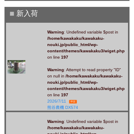
Warning
: Undefined variable $post in
/home/kawakaku/kawakaku-
nouki.jp/public_html/wp-
content/themes/kawakaku3/wiget.php
on line
197
Warning
: Attempt to read property "ID"
on null in
/home/kawakaku/kawakaku-
nouki.jp/public_html/wp-
content/themes/kawakaku3/wiget.php
on line
197
2026/7/11
中古
熊谷農機 DX574
Warning
: Undefined variable $post in
/home/kawakaku/kawakaku-