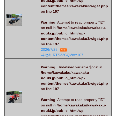
nouki.jp/public_html/wp-
content/themes/kawakaku3/wiget.php
on line
197
Warning
: Attempt to read property "ID"
on null in
/home/kawakaku/kawakaku-
nouki.jp/public_html/wp-
content/themes/kawakaku3/wiget.php
on line
197
2026/7/28
中古
ヰセキ RTS22CQWAY167
Warning
: Undefined variable $post in
/home/kawakaku/kawakaku-
nouki.jp/public_html/wp-
content/themes/kawakaku3/wiget.php
on line
197
Warning
: Attempt to read property "ID"
on null in
/home/kawakaku/kawakaku-
nouki.jp/public_html/wp-