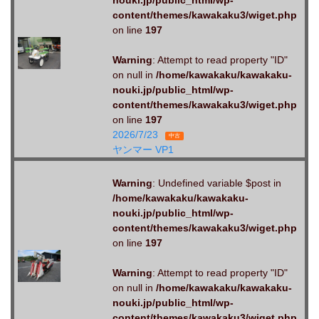
nouki.jp/public_html/wp-
content/themes/kawakaku3/wiget.php
on line
197
Warning
: Attempt to read property "ID"
on null in
/home/kawakaku/kawakaku-
nouki.jp/public_html/wp-
content/themes/kawakaku3/wiget.php
on line
197
2026/7/23
中古
ヤンマー VP1
Warning
: Undefined variable $post in
/home/kawakaku/kawakaku-
nouki.jp/public_html/wp-
content/themes/kawakaku3/wiget.php
on line
197
Warning
: Attempt to read property "ID"
on null in
/home/kawakaku/kawakaku-
nouki.jp/public_html/wp-
content/themes/kawakaku3/wiget.php