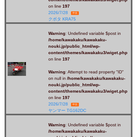
on line
197
2026/7/28
中古
クボタ KRA75
Warning
: Undefined variable $post in
/home/kawakaku/kawakaku-
nouki.jp/public_html/wp-
content/themes/kawakaku3/wiget.php
on line
197
Warning
: Attempt to read property "ID"
on null in
/home/kawakaku/kawakaku-
nouki.jp/public_html/wp-
content/themes/kawakaku3/wiget.php
on line
197
2026/7/28
中古
ヤンマー TG162DC
Warning
: Undefined variable $post in
/home/kawakaku/kawakaku-