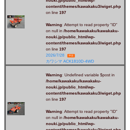
nouki.jp/public_html/wp-
content/themes/kawakaku3/wiget.php
on line
197
Warning
: Attempt to read property "ID"
on null in
/home/kawakaku/kawakaku-
nouki.jp/public_html/wp-
content/themes/kawakaku3/wiget.php
on line
197
2026/7/28
中古
カワシマ ACK1810D-4WD
Warning
: Undefined variable $post in
/home/kawakaku/kawakaku-
nouki.jp/public_html/wp-
content/themes/kawakaku3/wiget.php
on line
197
Warning
: Attempt to read property "ID"
on null in
/home/kawakaku/kawakaku-
nouki.jp/public_html/wp-
content/themes/kawakaku3/wiget.php