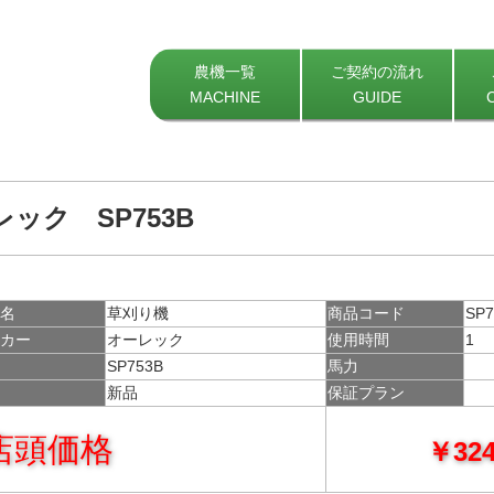
農機一覧
ご契約の流れ
MACHINE
GUIDE
レック SP753B
種名
草刈り機
商品コード
SP7
ーカー
オーレック
使用時間
1
式
SP753B
馬力
備
新品
保証プラン
店頭価格
￥324