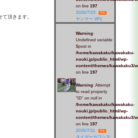
on line
197
2026/7/23
中古
せて頂きます。
ヤンマー VP1
Warning
:
Undefined variable
$post in
/home/kawakaku/kawakaku-
nouki.jp/public_html/wp-
content/themes/kawakaku3/w
on line
197
Warning
: Attempt
to read property
"ID" on null in
/home/kawakaku/kawakaku-
nouki.jp/public_html/wp-
content/themes/kawakaku3/w
on line
197
2026/7/11
中古
タイガーカワシマ