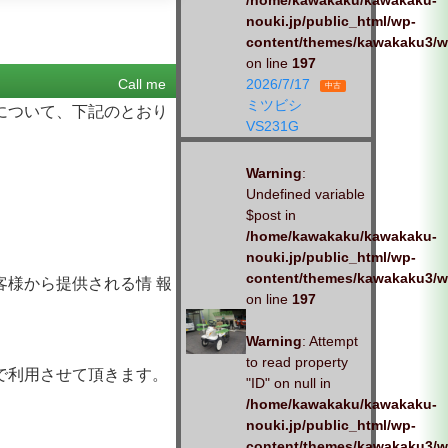
/home/kawakaku/kawakaku-
nouki.jp/public_html/wp-
content/themes/kawakaku3/w
on line
197
Call me
2026/7/17
中古
ミツビシ
について、下記のとおり
VS231G
Warning
:
Undefined variable
$post in
/home/kawakaku/kawakaku-
nouki.jp/public_html/wp-
content/themes/kawakaku3/w
様から提供される情 報
on line
197
Warning
: Attempt
to read property
で利用させて頂きます。
"ID" on null in
/home/kawakaku/kawakaku-
nouki.jp/public_html/wp-
content/themes/kawakaku3/w