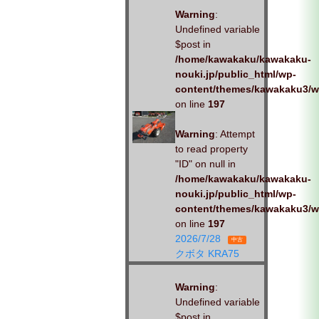
Warning
:
Undefined variable
$post in
/home/kawakaku/kawakaku-
nouki.jp/public_html/wp-
content/themes/kawakaku3/w
on line
197
Warning
: Attempt
to read property
"ID" on null in
/home/kawakaku/kawakaku-
nouki.jp/public_html/wp-
content/themes/kawakaku3/w
on line
197
2026/7/28
中古
クボタ KRA75
Warning
:
Undefined variable
$post in