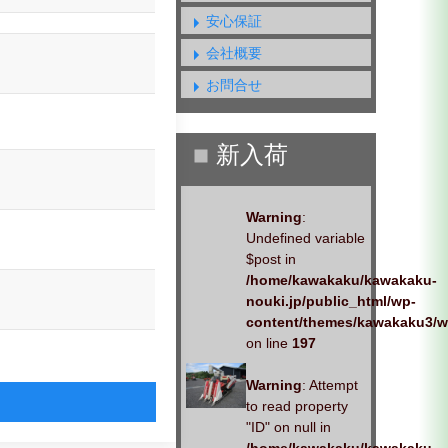
安心保証
会社概要
お問合せ
Warning
:
Undefined variable
$post in
/home/kawakaku/kawakaku-
nouki.jp/public_html/wp-
content/themes/kawakaku3/w
on line
197
Warning
: Attempt
to read property
"ID" on null in