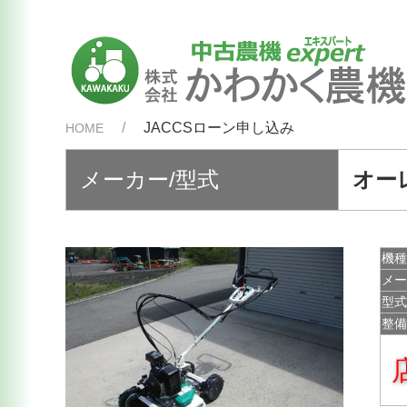
JACCSローン申し込み
HOME
メーカー/型式
オー
機
メ
型
整