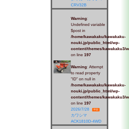
CRV32B
Warning
:
Undefined variable
$post in
/home/kawakaku/kawakaku-
nouki.jp/public_html/wp-
content/themes/kawakaku3/w
on line
197
Warning
: Attempt
to read property
"ID" on null in
/home/kawakaku/kawakaku-
nouki.jp/public_html/wp-
content/themes/kawakaku3/w
on line
197
2026/7/28
中古
カワシマ
ACK1810D-4WD