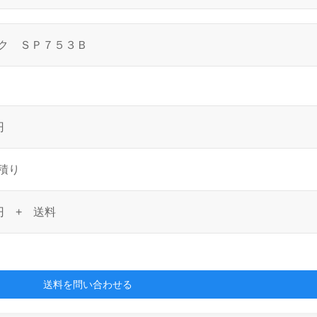
ック ＳＰ７５３Ｂ
円
積り
円
+ 送料
送料を問い合わせる