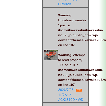
CRV32B
Warning
:
Undefined variable
$post in
/home/kawakaku/kawakaku-
nouki.jp/public_html/wp-
content/themes/kawakaku3/w
on line
197
Warning
: Attempt
to read property
"ID" on null in
/home/kawakaku/kawakaku-
nouki.jp/public_html/wp-
content/themes/kawakaku3/w
on line
197
2026/7/28
中古
カワシマ
ACK1810D-4WD