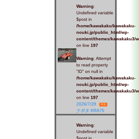
Warning
:
Undefined variable
$post in
/home/kawakaku/kawakaku-
nouki.jp/public_html/wp-
content/themes/kawakaku3/w
on line
197
Warning
: Attempt
to read property
"ID" on null in
/home/kawakaku/kawakaku-
nouki.jp/public_html/wp-
content/themes/kawakaku3/w
on line
197
2026/7/28
中古
クボタ KRA75
Warning
:
Undefined variable
$post in