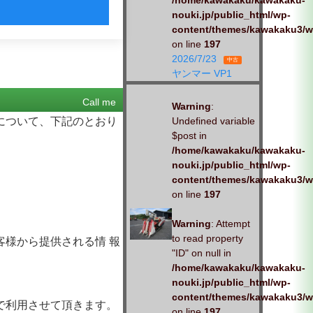
/home/kawakaku/kawakaku-
nouki.jp/public_html/wp-
content/themes/kawakaku3/w
on line
197
2026/7/23
中古
ヤンマー VP1
Call me
Warning
:
について、下記のとおり
Undefined variable
$post in
/home/kawakaku/kawakaku-
nouki.jp/public_html/wp-
content/themes/kawakaku3/w
on line
197
Warning
: Attempt
to read property
様から提供される情 報
"ID" on null in
/home/kawakaku/kawakaku-
nouki.jp/public_html/wp-
content/themes/kawakaku3/w
で利用させて頂きます。
on line
197