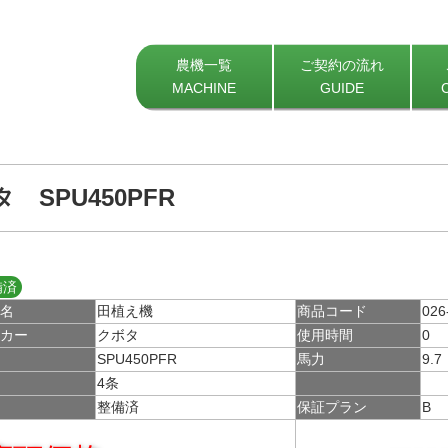
農機一覧
ご契約の流れ
MACHINE
GUIDE
 SPU450PFR
備済
種名
田植え機
商品コード
026
ーカー
クボタ
使用時間
0
式
SPU450PFR
馬力
9.7
数
4条
備
整備済
保証プラン
B