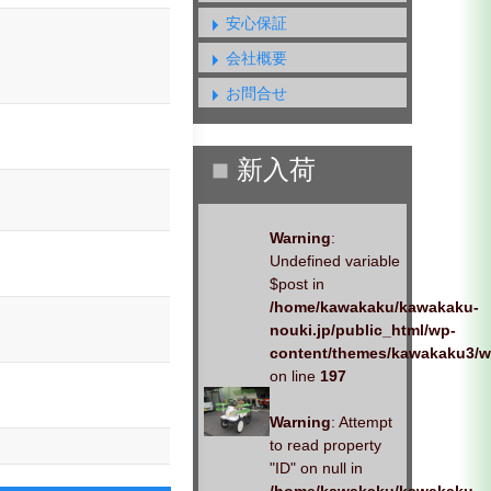
安心保証
会社概要
お問合せ
Warning
:
Undefined variable
$post in
/home/kawakaku/kawakaku-
nouki.jp/public_html/wp-
content/themes/kawakaku3/w
on line
197
Warning
: Attempt
to read property
"ID" on null in