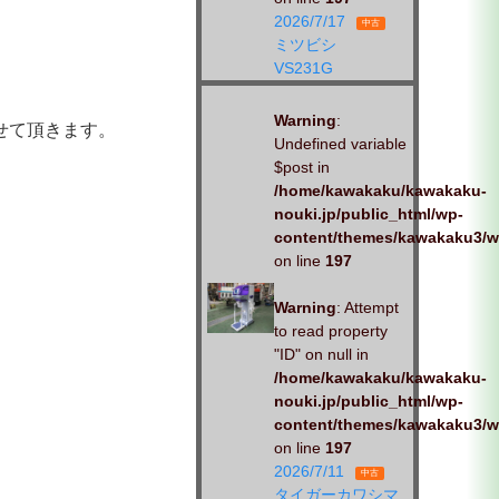
2026/7/17
中古
ミツビシ
VS231G
Warning
:
せて頂きます。
Undefined variable
$post in
/home/kawakaku/kawakaku-
nouki.jp/public_html/wp-
content/themes/kawakaku3/w
on line
197
Warning
: Attempt
to read property
"ID" on null in
/home/kawakaku/kawakaku-
nouki.jp/public_html/wp-
content/themes/kawakaku3/w
on line
197
2026/7/11
中古
タイガーカワシマ