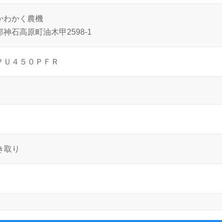
かわかく農機
神石高原町油木甲2598-1
ＰＵ４５０ＰＦＲ
き取り