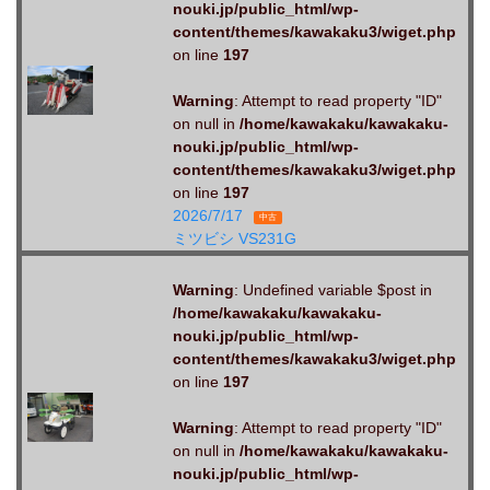
nouki.jp/public_html/wp-
content/themes/kawakaku3/wiget.php
on line
197
Warning
: Attempt to read property "ID"
on null in
/home/kawakaku/kawakaku-
nouki.jp/public_html/wp-
content/themes/kawakaku3/wiget.php
on line
197
2026/7/17
中古
ミツビシ VS231G
Warning
: Undefined variable $post in
/home/kawakaku/kawakaku-
nouki.jp/public_html/wp-
content/themes/kawakaku3/wiget.php
on line
197
Warning
: Attempt to read property "ID"
on null in
/home/kawakaku/kawakaku-
nouki.jp/public_html/wp-