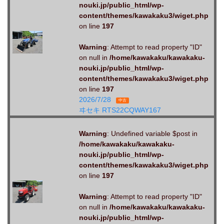
nouki.jp/public_html/wp-
content/themes/kawakaku3/wiget.php
on line
197
Warning
: Attempt to read property "ID"
on null in
/home/kawakaku/kawakaku-
nouki.jp/public_html/wp-
content/themes/kawakaku3/wiget.php
on line
197
2026/7/28
中古
ヰセキ RTS22CQWAY167
Warning
: Undefined variable $post in
/home/kawakaku/kawakaku-
nouki.jp/public_html/wp-
content/themes/kawakaku3/wiget.php
on line
197
Warning
: Attempt to read property "ID"
on null in
/home/kawakaku/kawakaku-
nouki.jp/public_html/wp-