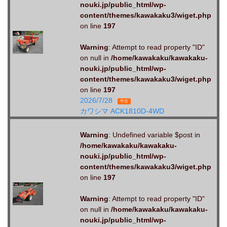
nouki.jp/public_html/wp-
content/themes/kawakaku3/wiget.php
on line
197
Warning
: Attempt to read property "ID"
on null in
/home/kawakaku/kawakaku-
nouki.jp/public_html/wp-
content/themes/kawakaku3/wiget.php
on line
197
2026/7/28
中古
カワシマ ACK1810D-4WD
Warning
: Undefined variable $post in
/home/kawakaku/kawakaku-
nouki.jp/public_html/wp-
content/themes/kawakaku3/wiget.php
on line
197
Warning
: Attempt to read property "ID"
on null in
/home/kawakaku/kawakaku-
nouki.jp/public_html/wp-