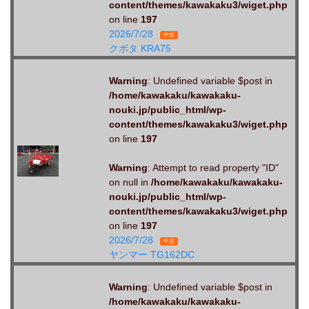
content/themes/kawakaku3/wiget.php
on line
197
2026/7/28
中古
クボタ KRA75
Warning
: Undefined variable $post in
/home/kawakaku/kawakaku-
nouki.jp/public_html/wp-
content/themes/kawakaku3/wiget.php
on line
197
Warning
: Attempt to read property "ID"
on null in
/home/kawakaku/kawakaku-
nouki.jp/public_html/wp-
content/themes/kawakaku3/wiget.php
on line
197
2026/7/28
中古
ヤンマー TG162DC
Warning
: Undefined variable $post in
/home/kawakaku/kawakaku-