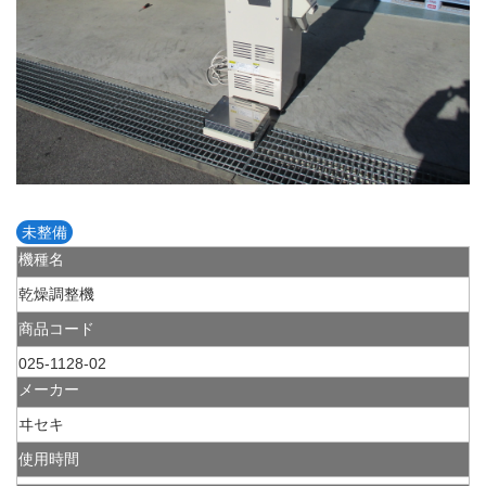
未整備
機種名
乾燥調整機
商品コード
025-1128-02
メーカー
ヰセキ
使用時間