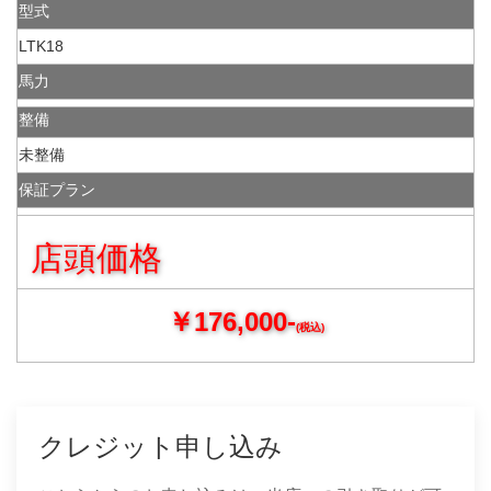
型式
LTK18
馬力
整備
未整備
保証プラン
店頭価格
￥176,000-
(税込)
クレジット申し込み