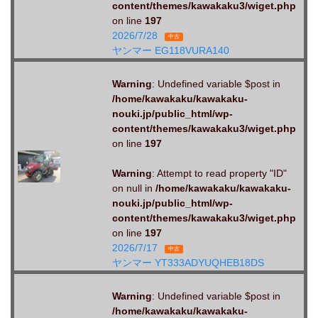
content/themes/kawakaku3/wiget.php
on line
197
2026/7/28
中古
ヤンマー EG118VURA140
Warning
: Undefined variable $post in
/home/kawakaku/kawakaku-
nouki.jp/public_html/wp-
content/themes/kawakaku3/wiget.php
on line
197
Warning
: Attempt to read property "ID"
on null in
/home/kawakaku/kawakaku-
nouki.jp/public_html/wp-
content/themes/kawakaku3/wiget.php
on line
197
2026/7/17
中古
ヤンマー YT333ADYUQHEB18DS
Warning
: Undefined variable $post in
/home/kawakaku/kawakaku-