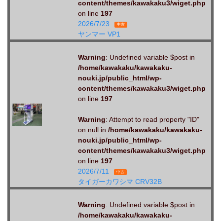
content/themes/kawakaku3/wiget.php
on line
197
2026/7/23
中古
ヤンマー VP1
Warning
: Undefined variable $post in
/home/kawakaku/kawakaku-
nouki.jp/public_html/wp-
content/themes/kawakaku3/wiget.php
on line
197
Warning
: Attempt to read property "ID"
on null in
/home/kawakaku/kawakaku-
nouki.jp/public_html/wp-
content/themes/kawakaku3/wiget.php
on line
197
2026/7/11
中古
タイガーカワシマ CRV32B
Warning
: Undefined variable $post in
/home/kawakaku/kawakaku-